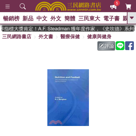
5
暢銷榜
新品
中文
外文
簡體
三民東大
電子書
親子
GO
指標大獎肯定！A.F. Steadman 獲年度作家，《史坎德》系
三民網路書店
外文書
醫療保健
健康與健身
、
熱搜：
東野圭吾
高希均教授回憶錄
、
、
、
The Odyssey
父親節
如果歷
評論
、
、
史是一群喵
暑期推薦
國際布克
、
、
獎 臺灣漫遊錄
方念華
台灣的李
、
、
登輝時代
數學女孩：黎曼猜想
偉大的迷走神經