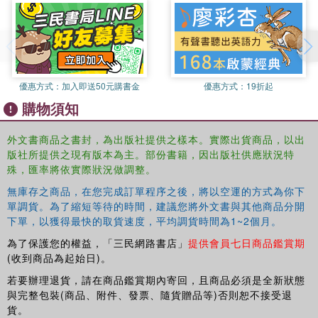
internationally recognized expert in their field and the
chapters embrace all key aspects of nutrition for football.
Presenting cutting-edge research, the book has a practical
and applied focus and has been developed with input from
practicing sports nutrition club professionals.
優惠方式：
加入即送50元購書金
優惠方式：
19折起
購物須知
外文書商品之書封，為出版社提供之樣本。實際出貨商品，以出
版社所提供之現有版本為主。部份書籍，因出版社供應狀況特
殊，匯率將依實際狀況做調整。
無庫存之商品，在您完成訂單程序之後，將以空運的方式為你下
單調貨。為了縮短等待的時間，建議您將外文書與其他商品分開
下單，以獲得最快的取貨速度，平均調貨時間為1~2個月。
為了保護您的權益，「三民網路書店」
提供會員七日商品鑑賞期
(收到商品為起始日)。
若要辦理退貨，請在商品鑑賞期內寄回，且商品必須是全新狀態
與完整包裝(商品、附件、發票、隨貨贈品等)否則恕不接受退
貨。