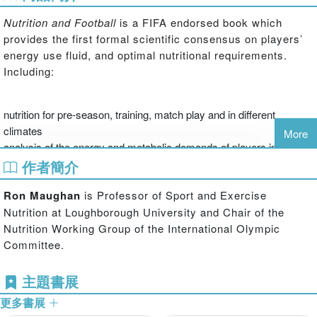
Nutrition and Football
is a FIFA endorsed book which
provides the first formal scientific consensus on players’
energy use fluid, and optimal nutritional requirements.
Including:
nutrition for pre-season, training, match play and in different
climates
More
analysis of the energy and metabolic demands of players in
different positions
作者簡介
water and electrolyte requirements
Ron Maughan
is Professor of Sport and Exercise
strategies to balance effects of stress, over training and over
playing
Nutrition at Loughborough University and Chair of the
ideal body composition in professional football
Nutrition Working Group of the International Olympic
analysis and interventions to counter late game fatigue
Committee.
supplements and nutrition for optimum training adaptation
the effects of alcohol on metabolism, performance and general
主題書展
health.
更多書展
Each contributor to this accessible guide is an