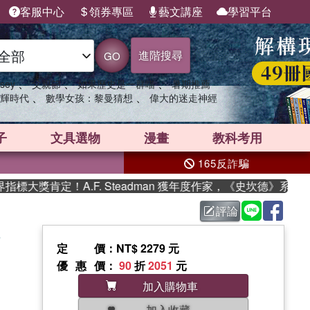
客服中心
領券專區
藝文講座
學習平台
進階搜尋
GO
、
、
、
sey
父親節
如果歷史是一群喵
暑期推薦
、
、
輝時代
數學女孩：黎曼猜想
偉大的迷走神經
子
文具選物
漫畫
教科考用
165反詐騙
獎肯定！A.F. Steadman 獲年度作家，《史坎德》系列帶你
評論
3
定價
：NT$ 2279 元
優惠價
：
90
折
2051
元
加入購物車
加入收藏