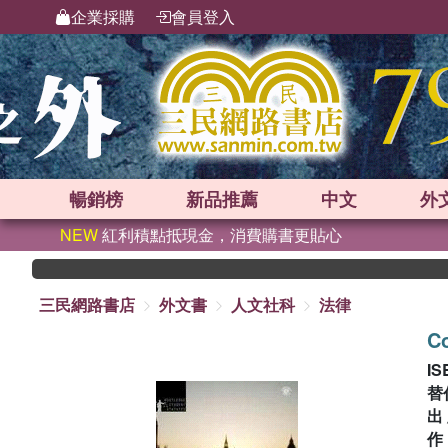
企業採購
會員登入
暢銷榜
新品
推薦
中文
外
NEW
紅利積點抵現金，消費購書更貼心
三民網路書店
外文書
人文社科
法律
Co
IS
替
出