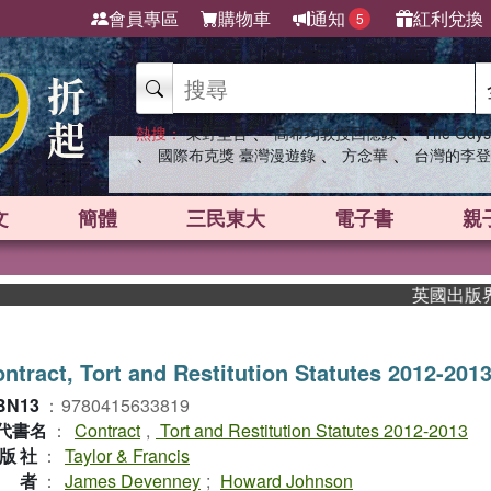
會員專區
購物車
通知
紅利兌換
5
、
、
熱搜：
東野圭吾
高希均教授回憶錄
The Odys
、
、
、
國際布克獎 臺灣漫遊錄
方念華
台灣的李登
文
簡體
三民東大
電子書
親
英國出版界指標大
ntract, Tort and Restitution Statutes 2012-201
BN13
：
9780415633819
代書名
：
Contract
,
Tort and Restitution Statutes 2012-2013
版社
：
Taylor & Francis
作者
：
James Devenney
;
Howard Johnson