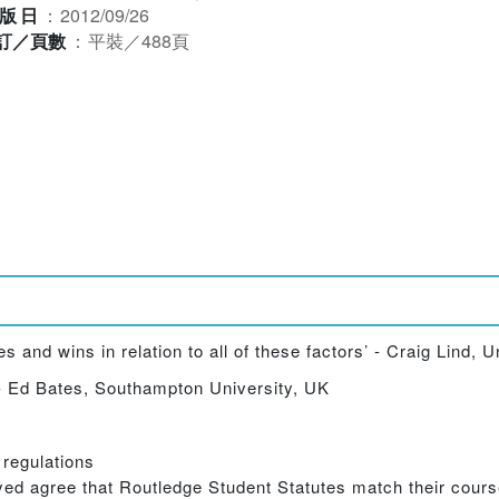
版日
：
2012/09/26
訂／頁數
：
平裝／488頁
 and wins in relation to all of these factors’ - Craig Lind, 
 - Ed Bates, Southampton University, UK
regulations
veyed agree that Routledge Student Statutes match their cour