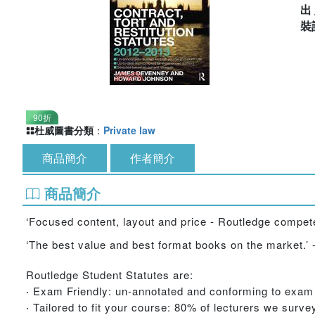
出
裝
90折
杜威圖書分類
：
Private law
商品簡介
作者簡介
商品簡介
‘Focused content, layout and price - Routledge competes
‘The best value and best format books on the market.’
Routledge Student Statutes are:
‧ Exam Friendly: un-annotated and conforming to exam 
‧ Tailored to fit your course: 80% of lecturers we sur