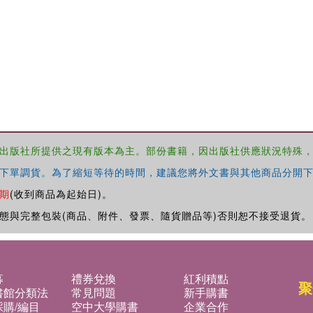
出版社所提供之現有版本為主。部份書籍，因出版社供應狀況特殊
下單調貨。為了縮短等待的時間，建議您將外文書與其他商品分開下
期
(收到商品為起始日)。
態與完整包裝(商品、附件、發票、隨貨贈品等)否則恕不接受退貨。
募
禮券兌換
紅利積點
聚
書館分類法
常見問題
新手購書
購/編目
空中大學購書
企業合作