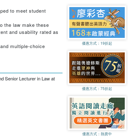
oped to meet student
to the law make these
ent and usability rated as
優惠方式：
19折起
 and multiple-choice
 Senior Lecturer in Law at
優惠方式：
75折起
優惠方式：
熱賣中