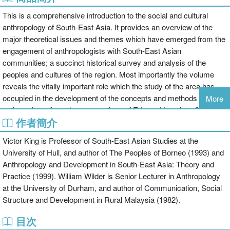
This is a comprehensive introduction to the social and cultural
anthropology of South-East Asia. It provides an overview of the
major theoretical issues and themes which have emerged from the
engagement of anthropologists with South-East Asian
communities; a succinct historical survey and analysis of the
peoples and cultures of the region. Most importantly the volume
reveals the vitally important role which the study of the area has
occupied in the development of the concepts and methods of
More
anthropology: from the perspectives of Edmund Leach to Clifford
作者簡介
Geertz, Maurice Freedman to Claude Levi-Strauss; Lauriston
Sharp to Melford Spiro.
Victor King is Professor of South-East Asian Studies at the
University of Hull, and author of The Peoples of Borneo (1993) and
Anthropology and Development in South-East Asia: Theory and
Practice (1999). William Wilder is Senior Lecturer in Anthropology
at the University of Durham, and author of Communication, Social
Structure and Development in Rural Malaysia (1982).
目次