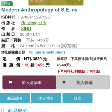
90折
Modern Anthropology of S.E. as
ISBN13
：
9780415297523
出版社
：
Routledge UK
作者
：
KING
出版日
：
2002/11/14
裝訂／頁數
：
平裝／416頁
規格
：
24.1cm*16.5cm*1.9cm (高/寬/厚)
杜威圖書分類
：
Culture & institutions
定價
：NT$ 3839 元
無庫存，下單後進貨(到貨天數約
優惠價
：
90
折
3455
元
45-60天)
下單可得紅利積點 ：103 點
加入收藏
加入購物車
商品簡介
作者簡介
目次
商品簡介