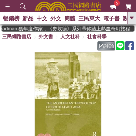
5
暢銷榜
新品
中文
外文
簡體
三民東大
電子書
親子
GO
teadman 獲年度作家，《史坎德》系列帶你踏上熱血奇幻旅程
三民網路書店
外文書
人文社科
社會科學
、
熱搜：
東野圭吾
高希均教授回憶錄
、
、
、
The Odyssey
父親節
如果歷
評論
、
、
史是一群喵
暑期推薦
國際布克
、
、
獎 臺灣漫遊錄
方念華
台灣的李
、
、
登輝時代
數學女孩：黎曼猜想
偉大的迷走神經