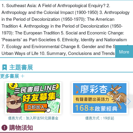
1. Southeast Asia: A Field of Anthropological Enquiry? 2.
Anthropology and the Colonial Impact (1900-1950) 3. Anthropology
in the Period of Decolonization (1950-1970): The American
Tradition 4. Anthropology in the Period of Decolonization (1950-
1970): The European Tradition 5. Social and Economic Change:
'Peasants' as Part-Societies 6. Ethnicity, Identity and Nationalism
7. Ecology and Environmental Change 8. Gender and the Sexes 9.
More
Urban Ways of Life 10. Summary, Conclusions and Trends
主題書展
更多書展
優惠方式：
加入即送50元購書金
優惠方式：
19折起
購物須知