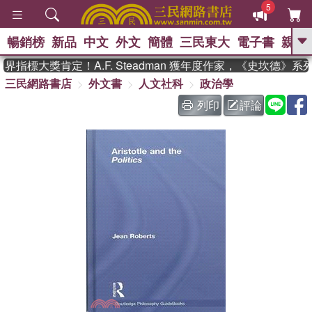
5
暢銷榜
新品
中文
外文
簡體
三民東大
電子書
親子
GO
指標大獎肯定！A.F. Steadman 獲年度作家，《史坎德》系
三民網路書店
外文書
人文社科
政治學
、
、
熱搜：
東野圭吾
The Odyssey
、
、
父親節
如果歷史是一群喵
暑期
列印
評論
、
、
推薦
國際布克獎 臺灣漫遊錄
方
、
、
念華
台灣的李登輝時代
數學女
、
孩：黎曼猜想
偉大的迷走神經