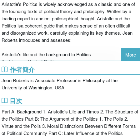
Aristotle's Politics is widely acknowledged as a classic and one of
the founding texts of political theory and philosophy. Written by a
leading expert in ancient philosophical thought, Aristotle and the
Politics isa coherent guide that makes sense of an often difficult
and disorganized work, carefully explaining its key themes. Jean
Roberts introduces and assesses:
Aristotle's life and the background to Politics
More
the ideas and text of Politics
作者簡介
the continuing importance of Aristotle's work to philosophy today.
Aristotle is one of the most important figures in Western thought
Jean Roberts is Associate Professor in Philosophy at the
and Politics contains some of our earliest ideas about democracy.
University of Washington, USA.
This is essential reading for all students of philosophy and political
thought.
目次
Part A: Background 1. Aristotle's Life and Times 2. The Structure of
the Politics Part B: The Argument of the Politics 1. The Polis 2.
Virtue and the Polis 3. Moral Distinctions Between Different Forms
of Political Community Part C: Later Influence of the Politics