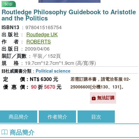
90折
Routledge Philosophy Guidebook to Aristotle
and the Politics
ISBN13
：
9780415165754
出版社
：
Routledge UK
作者
：
ROBERTS
出版日
：
2009/04/06
裝訂／頁數
：
平裝／152頁
規格
：
19.7cm*12.7cm*1.9cm (高/寬/厚)
杜威圖書分類
：
Political science
定價
：NT$ 6300 元
若需訂購本書，請電洽客服 02-
優惠價
：
90
折
5670
元
25006600[分機130、131]。
無法訂購
商品簡介
作者簡介
目次
商品簡介