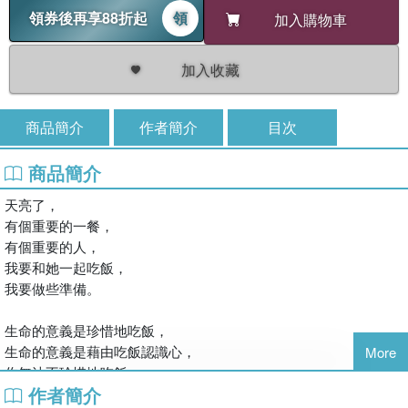
領券後再享88折起
領
加入購物車
加入收藏
商品簡介
作者簡介
目次
商品簡介
天亮了，
有個重要的一餐，
有個重要的人，
我要和她一起吃飯，
我要做些準備。
生命的意義是珍惜地吃飯，
生命的意義是藉由吃飯認識心，
More
你無法不珍惜地吃飯，
作者簡介
你無法不去認識心，