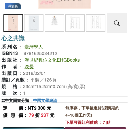
滿額折
心之共識
系列名
：
臺灣學人
ISBN13
：
9781625034212
出版社
：
漢世紀數位文化EHGBooks
作者
：
決長
出版日
：
2018/02/01
裝訂／頁數
：
平裝／126頁
規格
：
23cm*15.2cm*0.7cm (高/寬/厚)
版次
：
1
中文圖書分類
：
中國文學總論
定價
：NT$ 300 元
無庫存，下單後進貨(採購期約
優惠價
：
79
折
237
元
4~10個工作天)
下單可得紅利積點 ：7 點