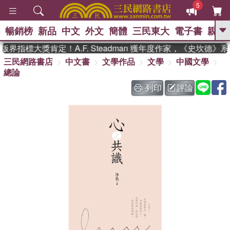
5
暢銷榜
新品
中文
外文
簡體
三民東大
電子書
親子
GO
界指標大獎肯定！A.F. Steadman 獲年度作家，《史坎德》
三民網路書店
中文書
文學作品
文學
中國文學
、
、
熱搜：
東野圭吾
The Odyssey
總論
、
、
父親節
如果歷史是一群喵
暑期
、
、
推薦
國際布克獎 臺灣漫遊錄
方
列印
評論
、
、
念華
台灣的李登輝時代
數學女
、
孩：黎曼猜想
偉大的迷走神經