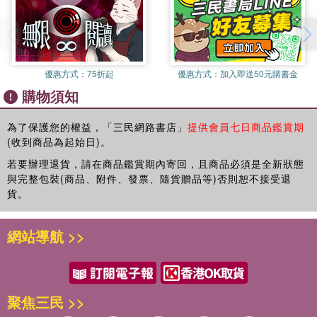
管教
耐心
避風港
巢之共識
優惠方式：
75折起
優惠方式：
加入即送50元購書金
說明
購物須知
守法
學習
助人
為了保護您的權益，「三民網路書店」
提供會員七日商品鑑賞期
(收到商品為起始日)。
選擇
反問
若要辦理退貨，請在商品鑑賞期內寄回，且商品必須是全新狀態
樹根
與完整包裝(商品、附件、發票、隨貨贈品等)否則恕不接受退
根之共識
貨。
歧見
更新
網站導航 >>
對照
和解
巧克力城堡
不相信
聚焦三民 >>
真實