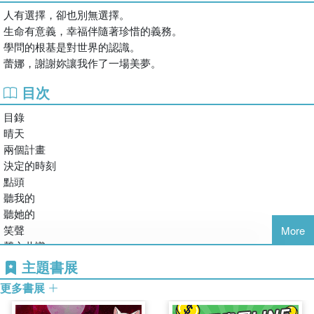
生命的意義就是認識心。
人有選擇，卻也別無選擇。
生命有意義，幸福伴隨著珍惜的義務。
學問的根基是對世界的認識。
蕾娜，謝謝妳讓我作了一場美夢。
目次
目錄
晴天
兩個計畫
決定的時刻
點頭
聽我的
聽她的
笑聲
More
聲之共識
一起吃飯
主題書展
自愛
更多書展
負責
羈絆