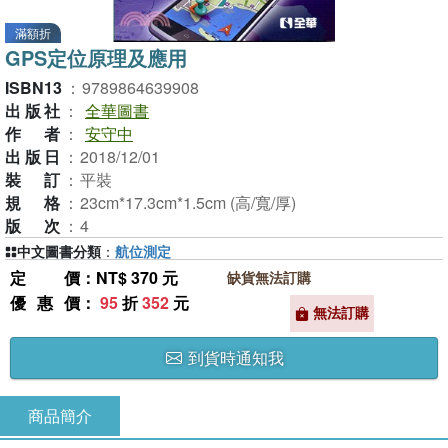
滿額折
GPS定位原理及應用
ISBN13
：
9789864639908
出版社
：
全華圖書
作者
：
安守中
出版日
：
2018/12/01
裝訂
：
平裝
規格
：
23cm*17.3cm*1.5cm (高/寬/厚)
版次
：
4
中文圖書分類
：
航位測定
定價
：NT$ 370 元
缺貨無法訂購
優惠價
：
95
折
352
元
無法訂購
到貨時通知我
商品簡介