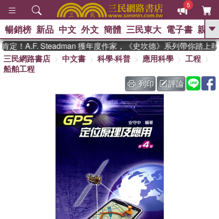
5
暢銷榜
新品
中文
外文
簡體
三民東大
電子書
親子
GO
！A.F. Steadman 獲年度作家，《史坎德》系列帶你踏上熱
三民網路書店
中文書
科學‧科普
應用科學
工程
、
、
熱搜：
東野圭吾
The Odyssey
船舶工程
、
、
父親節
如果歷史是一群喵
暑期
、
、
推薦
國際布克獎 臺灣漫遊錄
方
列印
評論
、
、
念華
台灣的李登輝時代
數學女
、
孩：黎曼猜想
偉大的迷走神經