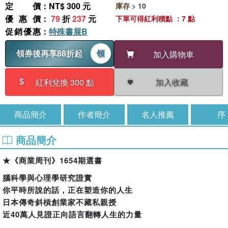
定價
：NT$ 300 元
庫存 > 10
優惠價
：
79
折
237
元
下單可得紅利積點 ：7 點
促銷優惠
：
特殊書展B
領券後再享88折起
領
加入購物車
加入收藏
紅利兌換 300 點
商品簡介
作者簡介
名人推薦
序
商品簡介
★《商業周刊》1654期選書
腦科學與心理學研究證實
你平時所說的話，正在塑造你的人生
日本傳奇斜槓創業家不藏私親授
近40萬人見證正向語言翻轉人生的力量