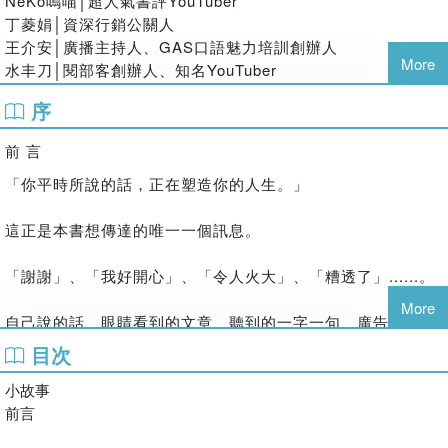
NeKo嗚喵│超人氣書評YouTuber
並分為4組，請受試者用幾個詞組造句。
群。除了經營餐廳、健身俱樂部，以及打點學院營運之外，永
丁菱娟│資深行銷公關人
其中兩組要用「滿懷期待」、「嫩葉」、「未來」、「健
松個人還跨足寫作、演講、出版企劃、活動籌辦等多項事業，
王介安│廣播主持人、GAS口語魅力培訓創辦人
康」、「好朋友」等，令人聯想到年輕人的關鍵字來造句。
More
是一位「九州製造」的企業家。
水丰刀│閱部客創辦人、知名YouTuber
剩下的兩組則是要用「白髮」、「拐杖」、「皺紋」、「全身
著有《只有無往不利者在做的38個習慣》（PHP研究所）、
余懷瑾│高中老師、2016TEDxTaipei講者
動彈不得」等，令人聯想到年長者的關鍵字來造句。
序
《男人的條件》、《人生迷惘時就去知覽走一趟》（以上由
洪仲清│臨床心理師
寫完之後，再請受試者移動到另一個場地。
KIZUNA出版社出版）、《向一流人士學修心》（神吉出
洪雪珍│斜槓教練
結果，使用「聯想到年長者」的關鍵字那一組，走路速度竟比
前 言
版）、《感動的條件》（長銷出版）等28冊，累計銷售量突破
林靜如│律師娘、暢銷作家
使用「聯想到年輕人」的關鍵字那一組慢了許多！
百萬。
「你平時所說的話，正在塑造你的人生。」
柴鼠兄弟│斜槓型YouTuber
這證明了，人說什麼樣的話，就會成為體現那些話的人。
詳細資訊請參考永松茂久官方網站，或永松茂久的Ameba部落
陳志恆│心理師、作家
格。
這正是本書想傳達的唯一一個訊息。
陳彥博│極地超級馬拉松運動員
具體來說，潛意識具有以下四大特徵，只要加以善用，以正向
http://nagamatsushigehisa.com/
郭南廷│職涯顧問師
語言來實踐，就能扭轉我們的人生！
https://ameblo.jp/shigenii1214/
「謝謝」、「我好開心」、「令人火大」、「糟透了」......。
黃大米│暢銷作家
筋肉媽媽│健美國家代表隊選手暨體適能講師
張嘉芬／譯者
More
1.潛意識無法判斷善惡
自己說的話、眼睛看到的文章、聽到的一字一句、廣告詞、電
裘凱宇│溝通心理學家
當你不相信任何人並常常這麼說，潛意識就會讓你無法接近值
日本法政大學日本文學碩士，現為專職日文翻譯，擅長不動
視上傳來的句子，還有在網路或社群網站接觸到的文字......。
楊斯棓│方寸管顧公司首席顧問、醫師
目次
得信賴的人。
產、餐飲、長照、經營管理等領域之口筆譯。興趣是在日本渡
熊仁謙│大鼻子哲人
想結識貴人，就要不斷地說「我身旁有很多值得信賴的人」，
假務農。
小故事
環顧四周，我們生活的這個世界充斥著各種語言。然而，就因
瑪那熊│諮商心理師、溝通講師
潛意識便會讓現實朝這個方向發展。
譯稿指教：ccfjp@hotmail.com
前言
為它們太過想當然耳、太過密切地圍繞在你我身邊，所以讓人
趙胤丞│企業講師、胤嚮筆記創辦人
不太會意識到它們的存在。
鄭匡宇│激勵達人