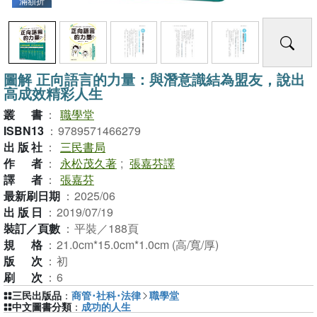
滿額折
圖解 正向語言的力量：與潛意識結為盟友，說出
高成效精彩人生
叢書
：
職學堂
ISBN13
：
9789571466279
出版社
：
三民書局
作者
：
永松茂久著
;
張嘉芬譯
譯者
：
張嘉芬
最新刷日期
：
2025/06
出版日
：
2019/07/19
裝訂／頁數
：
平裝／188頁
規格
：
21.0cm*15.0cm*1.0cm (高/寬/厚)
版次
：
初
刷次
：
6
三民出版品
：
商管･社科･法律
職學堂
中文圖書分類
：
成功的人生