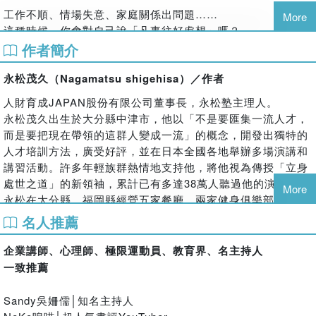
工作不順、情場失意、家庭關係出問題……
More
這種時候，你會對自己說「凡事往好處想」嗎？
這麼想並沒有錯，但不夠！
作者簡介
因為腦科學與心理學研究證實──
永松茂久（Nagamatsu shigehisa）／作者
正向思考若能化為正向語言說出來，更能加速心想事成！
人財育成JAPAN股份有限公司董事長，永松塾主理人。
本書作者永松茂久是日本知名斜槓創業家，他從潛意識的科學
永松茂久出生於大分縣中津市，他以「不是要匯集一流人才，
研究結果中汲取精華，開發出廣受歡迎的人才培訓法，不僅讓
而是要把現在帶領的這群人變成一流」的概念，開發出獨特的
自己翻身為多家成功企業的創辦人，也影響了近40萬人的人生
人才培訓方法，廣受好評，並在日本全國各地舉辦多場演講和
規劃。
講習活動。許多年輕族群熱情地支持他，將他視為傳授「立身
這套方法運用了潛意識「無條件服從語言」的特性。
處世之道」的新領袖，累計已有多達38萬人聽過他的演講。
More
我們平時所說的任何話，都是對自己的一種暗示，潛意識會進
永松在大分縣、福岡縣經營五家餐廳、兩家健身俱樂部，並自
行解讀，並且無條件服從，還會趁你我尚未察覺之際，慢慢地
2017年起，在東京的麻布十番設立據點，創辦人才培訓學院
名人推薦
重新塑造現實，讓我們說的話成真。
「永松塾」，服務有心從事出版業，或想成為講座課程講師、
例如，當我們對自己說「真舒暢」，潛意識就會做出讓我們感
企業教練、企管顧問的人士。
企業講師、心理師、極限運動員、教育界、名主持人
到暢快的反應；當我們說出「覺得好累」，潛意識就會誘發一
永松在這所學院當中，以「未來會議」和「湘南未來實現集
一致推薦
些不良的化學反應，讓我們感到疲倦。
訓」這兩個憑口碑吸引日本全國各地學員參加的線上講座，以
及專為有意成為指導顧問者所設計的「永松塾導師學院」、
Sandy吳姍儒│知名主持人
美國有一項研究也可作為證明。該研究團隊找來12位受試者，
「品牌顧問」，共計四大課程為主軸，熱心指導廣大的年輕族