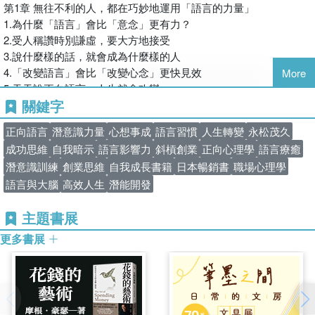
2.潛意識無法辨認時間
第1章 無往不利的人，都在巧妙地運用「語言的力量」
蔡宇哲│台灣應用心理學會理事長
潛意識無法分辨過去、現在、未來。
1.為什麼「語言」會比「意念」更有力？
可是，這些和你我常相左右的語言，其實大大地左右了我們的
蔡緯昱│兩岸百強企業講師
當你不斷回顧失敗紀錄，潛意識會誤認為是發生在當下的事
2.受人稱讚時別謙虛，要大方地接受
人生。
蘇書平│為你而讀執行長
實，並加深該段記憶。
3.說什麼樣的話，就會成為什麼樣的人
但常常開心地談論未來，也會啟動相同機制，潛意識甚至還會
4.「改變語言」會比「改變心念」更快見效
各位好，我是永松茂久。
More
按姓氏筆畫排列
讓我們看見實現夢想的方法。
5.天天說正向語言，人生就會改變
關鍵字
6.儲備大量正面言論
我目前在東京負責綜合教練學院－－「永松塾」的營運工作，
3.潛意識無法分辨自己與他人
7.運用「自我應驗預言」，成就夢想或目標
培育有心追求自我實現、有意從事出版，或想以演講、講習課
正向語言
潛意識力量
心想事成
語言習慣
人生轉變
永松茂久
當你抱怨「他能力有夠差」，潛意識會忽略主詞「他」，只輸
8.改變成見，待人接物也會隨之改變
程、管理顧問、教練服務為業的人才。
成功思維
自我暗示
語言影響力
斜槓創業
正向心理學
語言療癒
入「能力有夠差」，並開始搜尋各種「能力差」的事，讓你想
專欄 寫下「未來的劇本」，實現夢想的機率就能增長十倍！
再次抱怨相同內容。
潛意識訓練
創業思維
自我成長書籍
日本暢銷書
職場心理學
除了打理這一所教練學院之外，我還經營了一家公司，名叫
因此，抱怨無益，讚美別人反而對自己有幫助。
語言與大腦
高效人生
潛能開發
第2章 為什麼「改變語言」就能扭轉未來？
「人財育成JAPAN股份有限公司」，旗下開設了五家餐廳，分
9.潛意識的特徵1 潛意識無法判斷善惡
別位在九州的大分縣及福岡縣。
4.潛意識會不斷尋找問題的解答
主題書展
10.潛意識的特徵2 潛意識無法分辨「自己」和「別人」
當「意識」已放棄思考，潛意識還會不停找答案。
11.潛意識的特徵3 潛意識會不斷地找尋問題的解答
前年，我以人生導師的教誨、和過去十五年在業界打滾的經驗
更多書展
而且跟網路搜尋引擎一樣，當你常說「為什麼辦不到」，潛意
12.潛意識的特徵4 潛意識無從辨認時間
為基礎，將「未來實現教練」的相關知識，做了一番系統化的
識就會全力搜尋辦不到的理由。
13.這就是「吸引力法則」的真相
匯整。
改說「怎麼做才辦得到」，潛意識就會更改搜尋內容，讓我們
14.說正向語言，在潛意識裡堆積更多好話
離成功越來越近。
15.養成說正向語言的習慣，就能控制腦內濾網
在我運用這一套理論，面對許多人的人生目標、煩惱的經驗當
16.用「語言的力量」找回了弄丟的錢包！