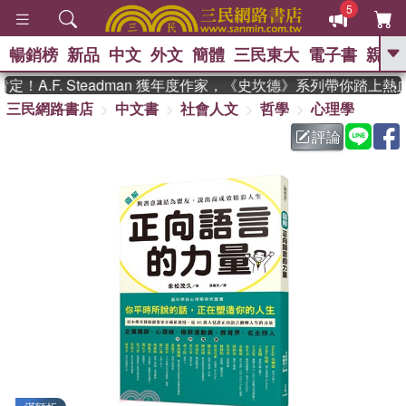
5
暢銷榜
新品
中文
外文
簡體
三民東大
電子書
親子
GO
A.F. Steadman 獲年度作家，《史坎德》系列帶你踏上熱血
三民網路書店
中文書
社會人文
哲學
心理學
、
熱搜：
東野圭吾
高希均教授回憶錄
、
、
、
The Odyssey
父親節
花開錦
評論
、
、
、
繡
暑期推薦
方念華
台灣的
、
李登輝時代
數學女孩：黎曼猜想
、
、
偉大的迷走神經
如果歷史是一
、
群喵
臺灣漫遊錄