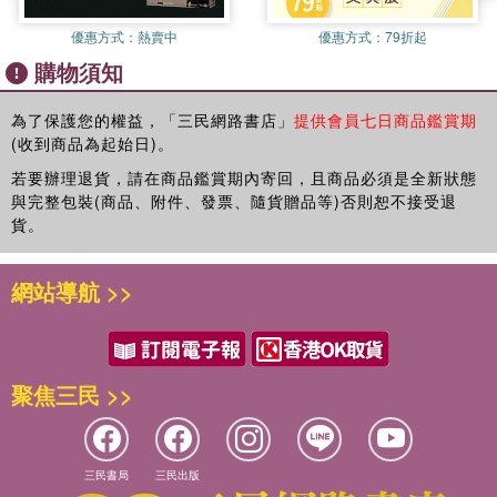
中，我更堅信「人會因為語言而成長」。
只要我們善用潛意識的特徵，在腦中具體勾勒目標，並化為正
17.無往不利者和諸事不順者，差別就在這句話
優惠方式：
熱賣中
優惠方式：
79折起
向語言說出來，潛意識就會展開搜尋，進而使我們察覺身邊充
專欄 寫下「未來的劇本」，潛意識和腦內濾網就會幫我們照劇本
在我打理的永松塾，還有我自己經營的公司裡，有一個共通的
購物須知
滿各種成功機會！
演完
重要約定。
若能進一步養成說正向語言的習慣，在潛意識裡不斷累積美
為了保護您的權益，「三民網路書店」
提供會員七日商品鑑賞期
好、愉快的記憶，既存的負面記憶便會逐漸被擠壓到潛意識的
第3章 如何讓自己養成使用正向語言的習慣
那就是禁止否定。
(收到商品為起始日)。
下層去，目標就會更容易達成！
18.無法讚美自己的人，不妨先試著讚美他人
那麼，該如何培養說正向語言的好習慣呢？
19.勤做筆記，翻轉說話習慣
若要辦理退貨，請在商品鑑賞期內寄回，且商品必須是全新狀態
我們的概念，就是「沒有否定的空間」。
斜槓創業家永松茂久根據親身實證經驗，提出了多項技巧，你
與完整包裝(商品、附件、發票、隨貨贈品等)否則恕不接受退
20.廁所、浴室、床上……養成隨處做筆記的習慣
也一起試試看！
貨。
21.下定決心，只發能讓自己和讀者振奮精神的文章
對此，學員和員工的迴響非常熱烈，紛紛向我們表示，自己只
22.因為看了別人的社群網站而心生羨慕時，不妨取消追蹤
不過是在生活中打造了「沒有否定的空間」而已，竟然「工作
【方法1】想像目標實現的場景，編寫「未來劇本」
23.反覆聆聽成功者的聲音
業績出現驚人成長」、「運勢變旺」、「人際關係變好了」。
網站導航 >>
【方法2】金玉良言出現時，要「貪婪」地立刻做筆記
24.消除負向語言，別想要一步到位
【方法3】在社群網站寫出讓所有人精神振奮的文章
25.諸事不順時，別氣餒消沉，要提醒自己繼續持之以恆
「改變語言？這樣人生就會改變嗎？」
【方法4】反覆聆聽成功者的談話錄音
26.當有人說「你說的話聽起來很不真實」的時候，您的勵志故事
【方法5】每天和願意肯定自己的人見一面或通電話
將就此展開
起初許多人都半信半疑，但到頭來一定會改變。
聚焦三民 >>
【方法6】定期與一起朝目標邁進的同伴聯繫
專欄 寫下「未來的劇本」，意念就會化為語言，故事便開始啟動
【方法7】建立一套可天天重複操作的簡單機制
不僅在學院裡，在我工作的職場，以及我擔任諮詢顧問或教練
方法8、方法9……更多簡單上手的方法，快翻閱本書查詢！
第4章「沒有否定的空間」會改變你的人生
服務所接觸到的人，看了他們身體力行的實際績效之後，我可
三民書局
三民出版
27.我們的身邊，聚集了一群與我們波長相近的人
以很有信心地這麼說。
企業講師、心理師、極限運動員、教育界、名主持人