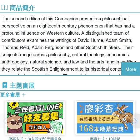
商品簡介
The second edition of this Companion presents a philosophical
perspective on an eighteenth-century phenomenon that has had a
profound influence on Western culture. A distinguished team of
contributors examines the writings of David Hume, Adam Smith,
Thomas Reid, Adam Ferguson and other Scottish thinkers. Their
subjects range across philosophy, natural theology, economics,
anthropology, natural science, and law and the arts, and in addition,
they relate the Scottish Enlightenment to its historical context and
More
assess its impact and legacy. The result is a comprehensive and
accessible volume that illuminates the richness, the intellectual
主題書展
variety and the underlying unity of this important movement. This
更多書展
volume contains five entirely new chapters on morality, the human
mind, aesthetics, sentimentalism and political economy, and eleven
other chapters have been significantly revised and updated. The
book will be of interest to a wide range of readers in philosophy,
theology, literature and the history of ideas.
優惠方式：
加入即送50元購書金
優惠方式：
19折起