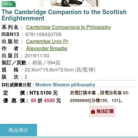
90折
The Cambridge Companion to the Scottish
Enlightenment
系列名
：
Cambridge Companions to Philosophy
ISBN13
：
9781108420709
出版社
：
Cambridge Univ Pr
作者
：
Alexander Broadie
出版日
：
2019/11/30
裝訂／頁數
：
精裝／394頁
規格
：
22.9cm*15.9cm*2.5cm (高/寬/厚)
版次
：
2
杜威圖書分類
：
Modern Western philosophy
定價
：NT$ 5100 元
若需訂購本書，請電洽客服 02-
優惠價
：
90
折
4590
元
25006600[分機130、131]。
無法訂購
商品簡介