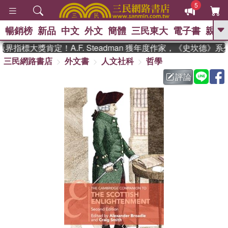
5
暢銷榜
新品
中文
外文
簡體
三民東大
電子書
親子
GO
界指標大獎肯定！A.F. Steadman 獲年度作家，《史坎德》
三民網路書店
外文書
人文社科
哲學
、
熱搜：
東野圭吾
高希均教授回憶錄
、
、
、
The Odyssey
父親節
如果歷
評論
、
、
史是一群喵
暑期推薦
國際布克
、
、
獎 臺灣漫遊錄
方念華
台灣的李
、
、
登輝時代
數學女孩：黎曼猜想
偉大的迷走神經