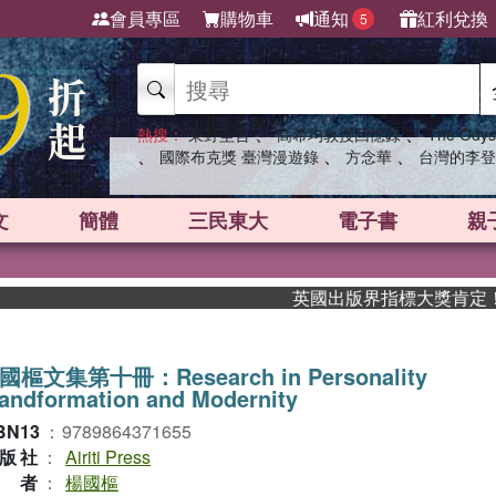
會員專區
購物車
通知
紅利兌換
5
、
、
熱搜：
東野圭吾
高希均教授回憶錄
The Odys
、
、
、
國際布克獎 臺灣漫遊錄
方念華
台灣的李登
文
簡體
三民東大
電子書
親
英國出版界指標大獎肯定！A.F.
國樞文集第十冊：Research in Personality
andformation and Modernity
BN13
：
9789864371655
版社
：
Airiti Press
作者
：
楊國樞