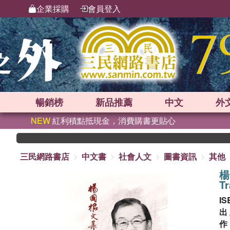
企業採購
會員登入
暢銷榜
新品
推薦
中文
外
NEW
紅利積點抵現金，消費購書更貼心
三民網路書店
中文書
社會人文
圖書資訊
其他
楊
Tr
IS
出