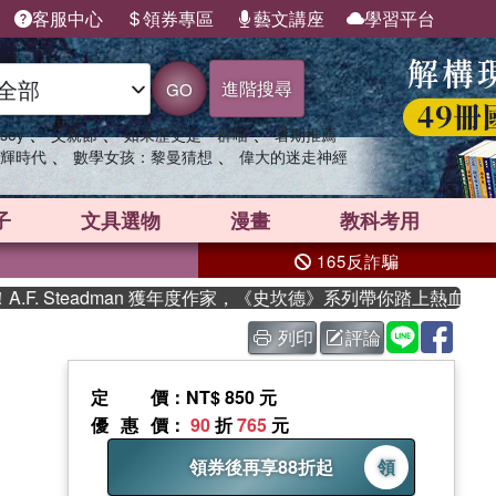
客服中心
領券專區
藝文講座
學習平台
進階搜尋
GO
、
、
、
sey
父親節
如果歷史是一群喵
暑期推薦
、
、
輝時代
數學女孩：黎曼猜想
偉大的迷走神經
子
文具選物
漫畫
教科考用
165反詐騙
 Steadman 獲年度作家，《史坎德》系列帶你踏上熱血奇幻旅程
列印
評論
定價
：NT$ 850 元
優惠價
：
90
折
765
元
領券後再享88折起
領