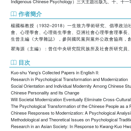
Indigenous Chinese Psychology）三大主題
作者簡介
楊國樞教授（1932–2018）一生致力學術研究、倡導
會、心理學會、心理衛生學會、亞洲社會心理學會理事長、中
生曾主編《大學雜誌》，參與國民黨與黨外公政會協商，
瞿海源（主編）：曾任中央研究院民族所及社會所研究員
目次
Kuo-shu Yang’s Collected Papers in English II:
Research in Psychological Transformation and Modernization
Social Orientation and Individual Modernity Among Chinese St
Chinese Personality and Its Change
Will Societal Modernization Eventually Eliminate Cross-Cultura
The Psychological Transformation of the Chinese People as a R
Chinese Responses to Modernization: A Psychological Analys
Methodological and Theoretical Issues on Psychological Traditi
Research in an Asian Society: In Response to Kwang-Kuo H