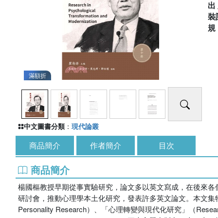
出
裝
滿額折
中文圖書分類
：
現代論叢
商品簡介
作者簡介
目次
商品簡介
楊國樞教授早期從事實驗研究，論文多以英文寫成，在後來各
研討會，推動心理學本土化研究，發表許多英文論文。本文集特將楊先生的
Personality Research）、「心理轉變與現代化研究」（Research i