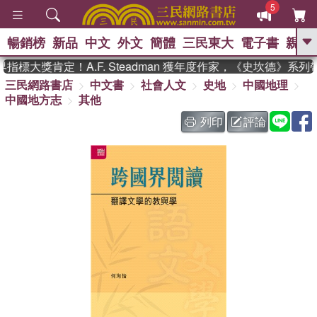
5
暢銷榜
新品
中文
外文
簡體
三民東大
電子書
親子
GO
標大獎肯定！A.F. Steadman 獲年度作家，《史坎德》系列
三民網路書店
中文書
社會人文
史地
中國地理
、
、
熱搜：
東野圭吾
The Odyssey
中國地方志
其他
、
、
父親節
如果歷史是一群喵
暑期
、
、
推薦
國際布克獎 臺灣漫遊錄
方
列印
評論
、
、
念華
台灣的李登輝時代
數學女
、
孩：黎曼猜想
偉大的迷走神經