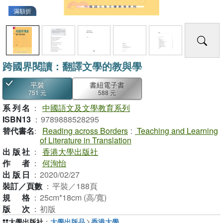
滿額折
跨國界閱讀：翻譯文學的教與學
平裝
書紐電子書
751 元
588 元
系列名
：
中國語文及文學教育系列
ISBN13
：
9789888528295
替代書名
：
Reading across Borders
:
Teaching and Learning
of Literature in Translation
出版社
：
香港大學出版社
作者
：
何洵怡
出版日
：
2020/02/27
裝訂／頁數
：
平裝／188頁
規格
：
25cm*18cm (高/寬)
版次
：
初版
大學出版社
：
大學出版品
香港大學