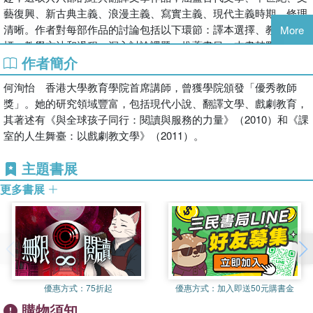
藝復興、新古典主義、浪漫主義、寫實主義、現代主義時期，條理
清晰。作者對每部作品的討論包括以下環節：譯本選擇、教學目
More
標、教學方法和過程、深入討論課題、推薦書目。本書鼓勵老師把
作者簡介
教學與評核融為一體，在過程中運用戲劇、辯論、朗讀、繪畫、音
樂、文學日誌等方法，讓學生表達所思所感；老師亦不斷給予適切
何洵怡 香港大學教育學院首席講師，曾獲學院頒發「優秀教師
回饋。學生在享受翻譯文學閱讀之餘，能藉多樣感官和途徑深刻領
獎」。她的研究領域豐富，包括現代小說、翻譯文學、戲劇教育，
受作品，擴闊視野，從而更多認識自己、世界、人生。
其著述有《與全球孩子同行：閱讀與服務的力量》（2010）和《課
室的人生舞臺：以戲劇教文學》（2011）。
主題書展
更多書展
優惠方式：
75折起
優惠方式：
加入即送50元購書金
購物須知