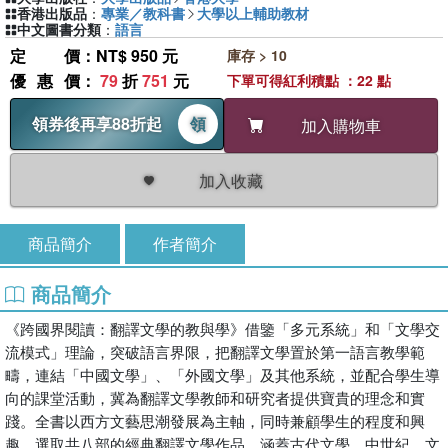
香港出版品
：
專業／教科書
大學以上輔助教材
中文圖書分類
：
語言
定價
：NT$ 950 元
庫存 > 10
優惠價
：
79
折
751
元
下單可得紅利積點 ：22 點
領券後再享88折起
領
加入購物車
加入收藏
商品簡介
作者簡介
商品簡介
《跨國界閱讀：翻譯文學的教與學》借鑒「多元系統」和「文學交
流模式」理論，突破語言界限，把翻譯文學置於第一語言教學範
疇，連結「中國文學」、「外國文學」及其他系統，並配合學生導
向的課堂活動，冀為翻譯文學教師和研究者提供寶貴的理念和實
踐。全書以西方文藝思潮發展為主軸，同時兼顧學生的程度和興
趣，選取共八部的經典翻譯文學作品，涵蓋古代文學、中世紀、文