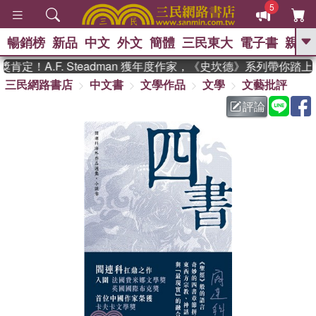
5
暢銷榜
新品
中文
外文
簡體
三民東大
電子書
親子
GO
定！A.F. Steadman 獲年度作家，《史坎德》系列帶你踏上
三民網路書店
中文書
文學作品
文學
文藝批評
、
熱搜：
東野圭吾
高希均教授回憶錄
、
、
、
The Odyssey
父親節
如果歷
評論
、
、
史是一群喵
暑期推薦
國際布克
、
、
獎 臺灣漫遊錄
方念華
台灣的李
、
、
登輝時代
數學女孩：黎曼猜想
偉大的迷走神經