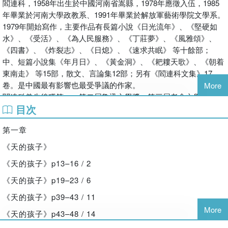
閻連科，1958年出生於中國河南省嵩縣，1978年應徵入伍，1985
西弗斯安然接受懲戒，拒絕懷疑神明。荒誕，無法依靠堅持信仰克
年畢業於河南大學政教系、1991年畢業於解放軍藝術學院文學系。
服，不論信仰神明抑或「最最上邊」。
1979年開始寫作，主要作品有長篇小說《日光流年》、《堅硬如
水》、《受活》、《為人民服務》、《丁莊夢》、《風雅頌》、
這是人類知識分子共同的命運？
《四書》、《炸裂志》、《日熄》、《速求共眠》 等十餘部；
還是人類歷史的一段最獨特的扭曲？
中、短篇小說集《年月日》、《黃金洞》、《耙耬天歌》、《朝着
東南走》 等15部，散文、言論集12部；另有《閻連科文集》17
卷。是中國最有影響也最受爭議的作家。
More
閻連科曾先後獲第一、第二屆魯迅文學獎，第三屆老舍文學獎和馬
目次
來西亞第12屆世界華文文學獎；2012年入圍法國費米那文學獎短名
單，2013年入圍英國國際布克獎短名單。2014年獲捷克卡夫卡文
第一章
學獎。2015年《受活》獲日本
「推特」文學獎，2016年再次入圍英國國際布克獎短名
《天的孩子》
單，同年《日熄》獲香港紅樓夢文學獎。2017年第三次入圍布克
《天的孩子》p13–16 / 2
獎。其作品被譯為日、韓、越、法、英、德、意大利、西班牙、以
色列、荷蘭、挪威、瑞典、捷克等三十多種語言，出版外文作品百
《天的孩子》p19–23 / 6
餘部。2004年退出軍界，現供職於中國人民大學文學院，為教授、
《天的孩子》p39–43 / 11
作家和香港科技大學冼為堅中國文化客座教授。
More
《天的孩子》p43–48 / 14