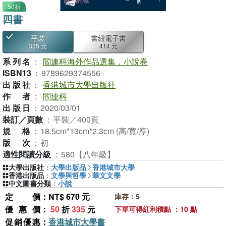
50折
四書
平裝
書紐電子書
335 元
414 元
系列名
：
閻連科海外作品選集．小說卷
ISBN13
：
9789629374556
出版社
：
香港城市大學出版社
作者
：
閻連科
出版日
：
2020/03/01
裝訂／頁數
：
平裝／400頁
規格
：
18.5cm*13cm*2.3cm (高/寬/厚)
版次
：
初
適性閱讀分級
：
580【八年級】
大學出版社
：
大學出版品
香港城市大學
香港出版品
：
文學與哲學
華文文學
中文圖書分類
：
小說
定價
：NT$ 670 元
庫存：5
優惠價
：
50
折
335
元
下單可得紅利積點 ：10 點
促銷優惠
：
香港城市大學書