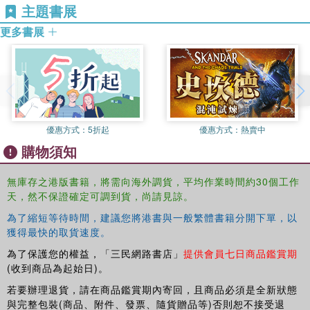
主題書展
第二章
更多書展
《故道》、《罪人錄》
《故道》p1–2 / 20
《故道》p7–10 / 23
《罪人錄》p9 / 26
優惠方式：
5折起
優惠方式：
熱賣中
《故道》p17–22 / 28
購物須知
《故道》p29–32 / 34
無庫存之港版書籍，將需向海外調貨，平均作業時間約30個工作
第三章
天，然不保證確定可調到貨，尚請見諒。
《天的孩子》、《故道》
為了縮短等待時間，建議您將港書與一般繁體書籍分開下單，以
獲得最快的取貨速度。
《天的孩子》p59–64 / 40
為了保護您的權益，「三民網路書店」
提供會員七日商品鑑賞期
《天的孩子》p91–97 / 44
(收到商品為起始日)。
《故道》p43–51 / 50
若要辦理退貨，請在商品鑑賞期內寄回，且商品必須是全新狀態
與完整包裝(商品、附件、發票、隨貨贈品等)否則恕不接受退
《天的孩子》p98–103 / 53