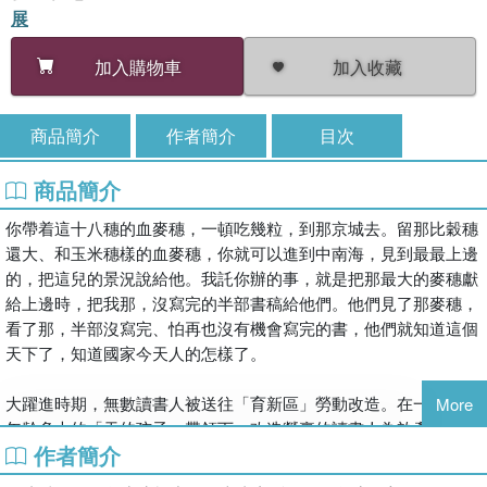
展
加入收藏
加入購物車
商品簡介
作者簡介
目次
商品簡介
你帶着這十八穗的血麥穗，一頓吃幾粒，到那京城去。留那比穀穗
還大、和玉米穗樣的血麥穗，你就可以進到中南海，見到最最上邊
的，把這兒的景況說給他。我託你辦的事，就是把那最大的麥穗獻
給上邊時，把我那，沒寫完的半部書稿給他們。他們見了那麥穗，
看了那，半部沒寫完、怕再也沒有機會寫完的書，他們就知道這個
天下了，知道國家今天人的怎樣了。
大躍進時期，無數讀書人被送往「育新區」勞動改造。在一個不知
More
年齡多大的「天的孩子」帶領下，改造營裏的讀書人為畝產十萬斤
作者簡介
糧食而努力，為把沙子煉成鋼鐵而瘋狂。背叛、出賣、信仰、懺
悔……可是這些「罪人」又從未曉得自己的苦難來自哪裏，一如西