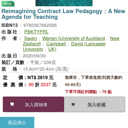
90折
Reimagining Contract Law Pedagogy：A New
Agenda for Teaching
ISBN13
：
9780367662585
出版社
：
PBKTYFRL
作者
：
Swain
;
Warren (University of Auckland
;
New
Zealand)
;
Campbell
;
David (Lancaster
University
;
UK)
出版日
：
2020/09/30
裝訂／頁數
：
平裝／236頁
規格
：
15.6cm*23.4cm (高/寬)
定價
：NT$ 2819 元
無庫存，下單後進貨(到貨天數約
優惠價
：
90
折
2537
元
45-60天)
下單可得紅利積點 ：76 點
加入收藏
加入購物車
商品簡介