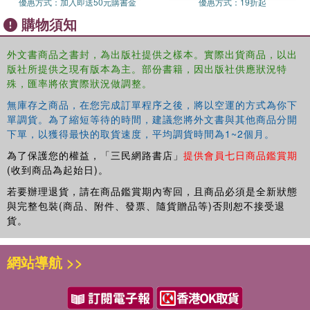
優惠方式：
加入即送50元購書金
優惠方式：
19折起
and argues that students are left without vital knowledge.
購物須知
This collection is designed to be a platform for sharing
innovative teaching experiences, with the aim of building a
外文書商品之書封，為出版社提供之樣本。實際出貨商品，以出
new approach that addresses such issues.
版社所提供之現有版本為主。部份書籍，因出版社供應狀況特
殊，匯率將依實際狀況做調整。
無庫存之商品，在您完成訂單程序之後，將以空運的方式為你下
單調貨。為了縮短等待的時間，建議您將外文書與其他商品分開
下單，以獲得最快的取貨速度，平均調貨時間為1~2個月。
This book will have international appeal and will be of
為了保護您的權益，「三民網路書店」
提供會員七日商品鑑賞期
interest to academics, researchers and postgraduates in
(收到商品為起始日)。
the fields of law and education. It will also appeal to
若要辦理退貨，請在商品鑑賞期內寄回，且商品必須是全新狀態
teachers of contract law, as well as governmental and
與完整包裝(商品、附件、發票、隨貨贈品等)否則恕不接受退
legal profession policymakers.
貨。
網站導航 >>