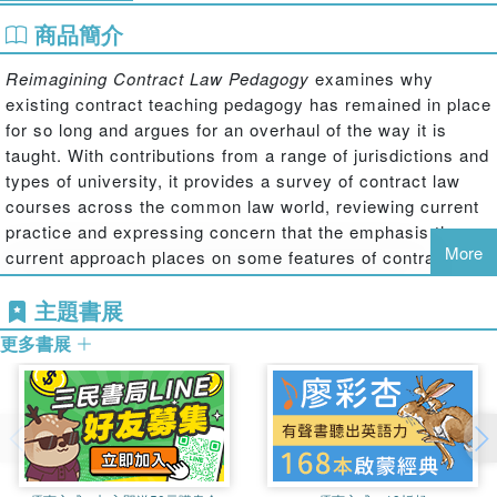
商品簡介
Reimagining Contract Law Pedagogy
examines why
existing contract teaching pedagogy has remained in place
for so long and argues for an overhaul of the way it is
taught. With contributions from a range of jurisdictions and
types of university, it provides a survey of contract law
courses across the common law world, reviewing current
practice and expressing concern that the emphasis the
More
current approach places on some features of contract
doctrine fails to reflect reality.
主題書展
更多書展
The book engages with the major criticism of the standard
contract course, which is that it is too narrow and rarely
engages with ordinary life, or at least ordinary contracts,