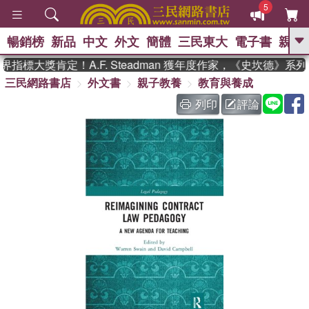
5
暢銷榜
新品
中文
外文
簡體
三民東大
電子書
親子
GO
指標大獎肯定！A.F. Steadman 獲年度作家，《史坎德》系
三民網路書店
外文書
親子教養
教育與養成
、
、
熱搜：
東野圭吾
The Odyssey
、
、
父親節
如果歷史是一群喵
暑期
列印
評論
、
、
推薦
國際布克獎 臺灣漫遊錄
方
、
、
念華
台灣的李登輝時代
數學女
、
孩：黎曼猜想
偉大的迷走神經