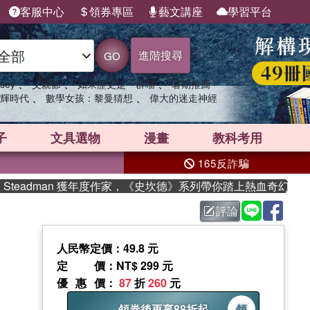
客服中心
領券專區
藝文講座
學習平台
進階搜尋
GO
、
、
、
sey
父親節
如果歷史是一群喵
暑期推薦
、
、
輝時代
數學女孩：黎曼猜想
偉大的迷走神經
子
文具選物
漫畫
教科考用
165反詐騙
dman 獲年度作家，《史坎德》系列帶你踏上熱血奇幻旅程
評論
人民幣定價：49.8 元
定價
：NT$ 299 元
優惠價
：
87
折
260
元
領券後再享88折起
領