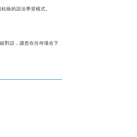
別枯燥的語法學習模式。
優惠方式：
19折起
2組對話，讓您在任何場合下
優惠方式：
75折起
優惠方式：
熱賣中