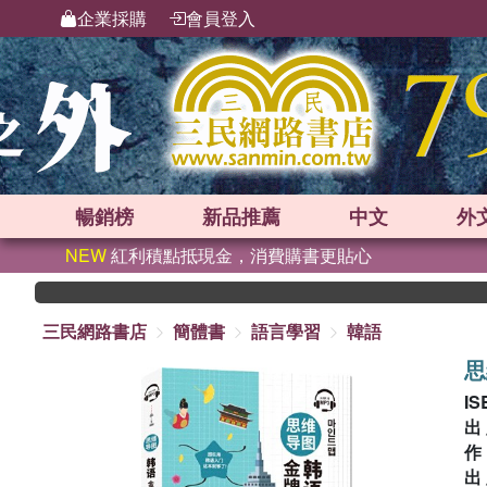
企業採購
會員登入
暢銷榜
新品
推薦
中文
外
NEW
紅利積點抵現金，消費購書更貼心
三民網路書店
簡體書
語言學習
韓語
思
IS
出
出