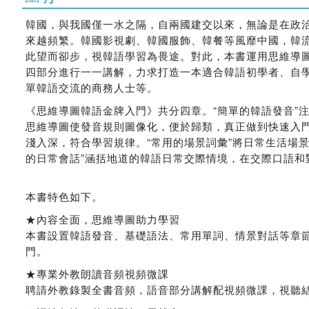
韓國，與我國僅一水之隔，自兩國建交以來，無論是在政
來越頻繁。韓國影視劇、韓國服飾、韓餐等風靡中國，韓
此望而卻步，視韓語學習為畏途。對此，本書運用思維導
四部分進行一一講解，力求打造一本適合韓語初學者、自
單韓語交流的商務人士等。
《思維導圖韓語金牌入門》共分四章。“簡單的韓語發音”
思維導圖使發音規則圖像化，便於歸類，真正做到快速入門
淺入深，符合學習規律。“常用的場景詞彙”將日常生活場
的日常會話”涵括地道的韓語日常交際情境，在交際口語和
本書特色如下。
★內容全面，思維導圖助力學習
本書設置韓語發音、基礎語法、常用單詞、情景對話等章
門。
★專業外教朗讀音頻視頻微課
聘請外教錄製全書音頻，語音部分講解配視頻微課，視聽