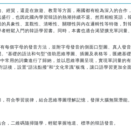
治、經貿，還是在旅遊、教育等方面，兩國都有較為深入的合作
流盛行，也因此國內學習韓語的熱潮持續不退。然而相較英語，
圖的具象性、直觀性、清晰性、關聯性與內在邏輯性等特徵，對
學者輕鬆入門的韓語學習書。同時，本書也適合渴望擴充單詞量
注有每個字母的發音方法，並附字母發音的側面口型圖、真人發
。“基礎的語法和句型”借助思維導圖、插圖及表格等，匯總基
景中常用的詞彙進行了歸納，並以思維導圖呈現，實現單詞量的有
對話後，設置“語法點撥”和“文化常識”板塊，讓口語學習更加全
節，符合學習規律，結合思維導圖理解記憶，發揮大腦無限潛能
結合，二維碼隨掃隨學，輕鬆掌握地道、標準的韓語發音。