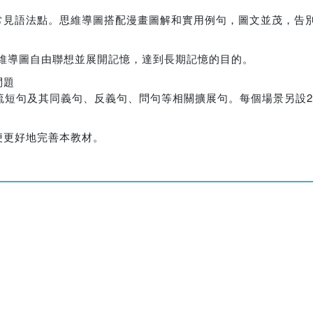
常見語法點。思維導圖搭配漫畫圖解和實用例句，圖文並茂，告
思維導圖自由聯想並展開記憶，達到長期記憶的目的。
問題
流短句及其同義句、反義句、問句等相關擴展句。每個場景另設
便更好地完善本教材。