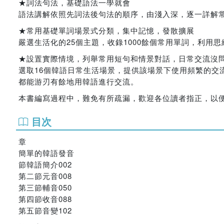
★詞法句法，基礎語法一學就會
語法講解依照先詞法後句法的順序，由淺入深，逐一詳解
★常用基礎單詞場景式分類，集中記憶，發散擴展
嚴選生活化的25個主題，收錄1000餘個常用單詞，利用
★設置實際情境，列舉常用短句和情景對話，日常交流沒
選取16個韓語日常生活場景，提供該場景下使用頻繁的交
都能游刃有餘地用韓語進行交流。
本書編寫過程中，難免有所疏漏，歡迎各位讀者指正，以
目次
章
簡單的韓語發音
節韓語簡介002
第二節元音008
第三節輔音050
第四節收音088
第五節音變102