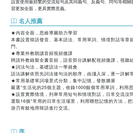
設置使用最頻繁的交流短句及其同義句、反義句、問句等相關
習更加全面，更具實際意義。
名人推薦
★內容全面，思維導圖助力學習
本書設置韓語發音、基本語法、常用單詞、情境對話等章
門。
★專業外教朗讀音頻視頻微課
聘請外教錄製全書音頻，語音部分講解配視頻微課，視聽結
★詞法句法，基礎語法一學就會
語法講解依照先詞法後句法的順序，由淺入深，逐一詳解
★常用基礎單詞場景式分類，集中記憶，發散擴展
嚴選*生活化的25個主題，收錄1000餘個常用單詞，利
★設置實際情境，列舉常用短句和情境對話，日常交流沒
選取16個*常用的日常生活場景，利用聯想記憶的方法，
游刃有餘地用韓語進行交流。
序