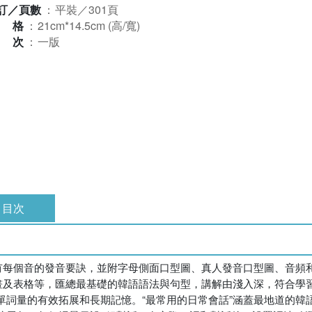
訂／頁數
：
平裝／301頁
規格
：
21cm*14.5cm (高/寬)
版次
：
一版
目次
注有每個音的發音要訣，並附字母側面口型圖、真人發音口型圖、音頻
畫及表格等，匯總最基礎的韓語語法與句型，講解由淺入深，符合學習
單詞量的有效拓展和長期記憶。“最常用的日常會話”涵蓋最地道的韓