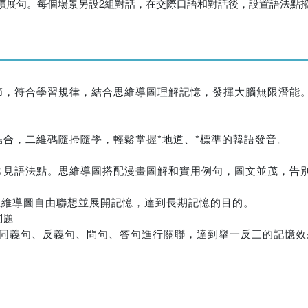
擴展句。每個場景另設2組對話，在交際口語和對話後，設置語法點
節，符合學習規律，結合思維導圖理解記憶，發揮大腦無限潛能
合，二維碼隨掃隨學，輕鬆掌握*地道、*標準的韓語發音。
常見語法點。思維導圖搭配漫畫圖解和實用例句，圖文並茂，告
用思維導圖自由聯想並展開記憶，達到長期記憶的目的。
問題
把同義句、反義句、問句、答句進行關聯，達到舉一反三的記憶效