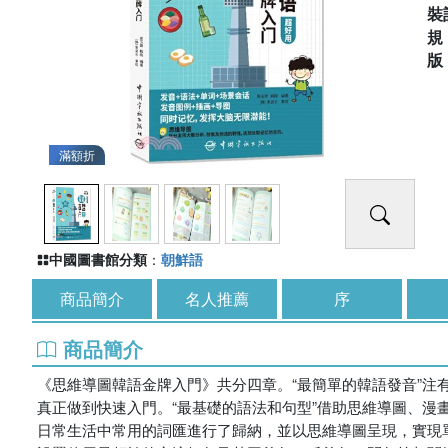
裝
滿額折
中國圖書館分類
：
朝鮮語
商品簡介
名人推薦
序
商品簡介
《思維導圖韓語金牌入門》共分四章。“最簡單的韓語發音”
真正做到快速入門。“最基礎的語法和句型”借助思維導圖、漫
日常生活中常用的詞匯進行了歸納，並以思維導圖呈現，實現