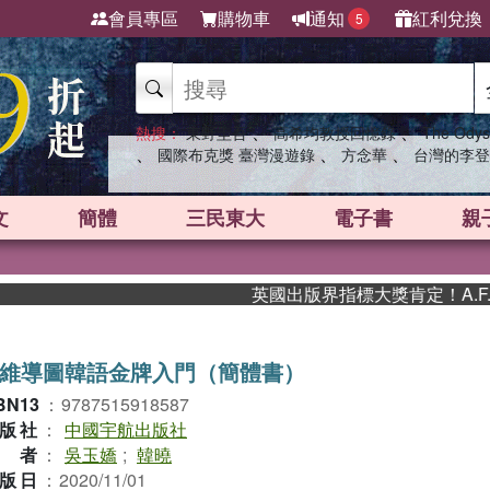
會員專區
購物車
通知
紅利兌換
5
、
、
熱搜：
東野圭吾
高希均教授回憶錄
The Odys
、
、
、
國際布克獎 臺灣漫遊錄
方念華
台灣的李登
文
簡體
三民東大
電子書
親
英國出版界指標大獎肯定！A.F. Stea
維導圖韓語金牌入門（簡體書）
BN13
：
9787515918587
版社
：
中國宇航出版社
作者
：
吳玉嬌
;
韓曉
版日
：
2020/11/01