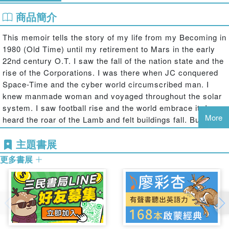
商品簡介
This memoir tells the story of my life from my Becoming in
1980 (Old Time) until my retirement to Mars in the early
22nd century O.T. I saw the fall of the nation state and the
rise of the Corporations. I was there when JC conquered
Space-Time and the cyber world circumscribed man. I
knew manmade woman and voyaged throughout the solar
system. I saw football rise and the world embrace it. I
More
heard the roar of the Lamb and felt buildings fall. But most
of all, I was a friend to Septimus, --blessed is his name to
主題書展
me--the great scion of Old Texas, who we immortalized
with that great statue in front of the headquarters for Earth
更多書展
Corp. Through him I became a Top Corporate and learned
the secrets behind the "headlines" of those days. These
secrets, at least those that Pub Corp will allow, I give to
you, my absorbers. Enjoy and learn.