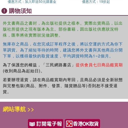
優惠方式：
加入即送50元購書金
優惠方式：
19折起
購物須知
外文書商品之書封，為出版社提供之樣本。實際出貨商品，以出
版社所提供之現有版本為主。部份書籍，因出版社供應狀況特
殊，匯率將依實際狀況做調整。
無庫存之商品，在您完成訂單程序之後，將以空運的方式為你下
單調貨。為了縮短等待的時間，建議您將外文書與其他商品分開
下單，以獲得最快的取貨速度，平均調貨時間為1~2個月。
為了保護您的權益，「三民網路書店」
提供會員七日商品鑑賞期
(收到商品為起始日)。
若要辦理退貨，請在商品鑑賞期內寄回，且商品必須是全新狀態
與完整包裝(商品、附件、發票、隨貨贈品等)否則恕不接受退
貨。
網站導航 >>