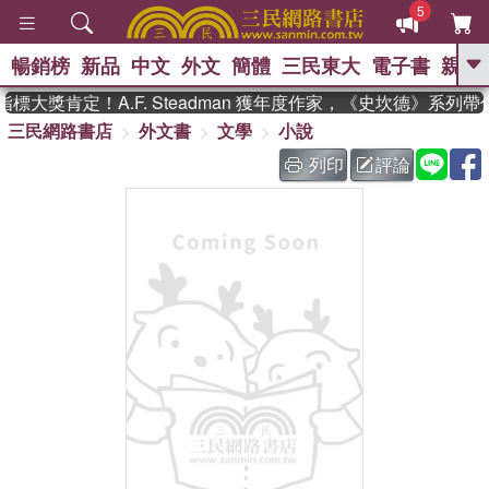
5
暢銷榜
新品
中文
外文
簡體
三民東大
電子書
親子
GO
大獎肯定！A.F. Steadman 獲年度作家，《史坎德》系列
三民網路書店
外文書
文學
小說
、
、
熱搜：
東野圭吾
The Odyssey
、
、
父親節
如果歷史是一群喵
暑期
列印
評論
、
、
推薦
國際布克獎 臺灣漫遊錄
方
、
、
念華
台灣的李登輝時代
數學女
、
孩：黎曼猜想
偉大的迷走神經