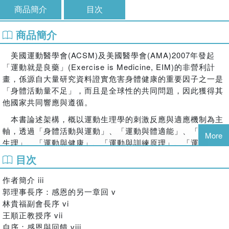
商品簡介
目次
商品簡介
美國運動醫學會(ACSM)及美國醫學會(AMA)2007年發起
「運動就是良藥」(Exercise is Medicine, EIM)的非營利計
畫，係源自大量研究資料證實危害身體健康的重要因子之一是
「身體活動量不足」，而且是全球性的共同問題，因此獲得其
他國家共同響應與遵循。
本書論述架構，概以運動生理學的刺激反應與適應機制為主
軸，透過「身體活動與運動」、「運動與體適能」、「運動與
More
生理」、「運動與健康」、「運動與訓練原理」、「運動與訓
練實務」及「生活化的運動」等七項議題，依循身體活動、運
目次
動及訓練等實證策略，導向提升體適能與增進健康效益的目
標。內文特色則是將艱澀不易理解的運動生理學理論，透過系
作者簡介 iii
統邏輯的編排，以淺顯易懂的文字，揭示有關身體活動與生理
郭理事長序：感恩的另一章回 v
功能之間的關聯性，以及論述運動與訓練對於健康及疾病預防
林貴福副會長序 vi
的效益，更證諸於居家環境或運動場域隨處可「動」，就是促
王順正教授序 vii
進身體健康或減少危險因子的良藥。
自序：感恩與回饋 viii