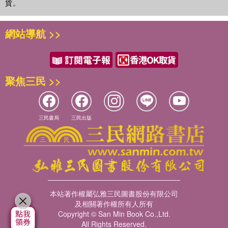
貨。
四、運動與血壓 61
五、肌肉與運動表現 65
六、運動食物 69
網站導航 >>
七、運動與體重控制 74
八、你想增重嗎？ 78
九、肌力訓練引起的肌肉肥大 81
十、運動與排汗 83
聚焦三民 >>
十一、夏日炎炎好運動？ 87
十二、夏日運動談泌尿問題 89
十三、運動疲勞 93
三民書局
三民出版
十四、運動參與男女有別？ 98
肆 運動與健康 105
一、健康與疾病預防的效益 106
二、運動就是良藥 108
三、規律運動的效益 109
四、身體活動與坐式行為指南 112
本站著作權屬弘雅三民圖書股份有限公司
五、嬰幼兒身體活動靜態行為與睡眠指南 115
及相關著作權所有人所有
六、身體活動與骨骼健康 117
Copyright © San Min Book Co.,Ltd.
七、骨骼可以鍛鍊嗎？ 120
All Rights Reserved.