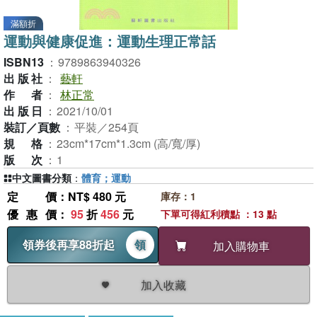
滿額折
運動與健康促進：運動生理正常話
ISBN13
：
9789863940326
出版社
：
藝軒
作者
：
林正常
出版日
：
2021/10/01
裝訂／頁數
：
平裝／254頁
規格
：
23cm*17cm*1.3cm (高/寬/厚)
版次
：
1
中文圖書分類
：
體育；運動
定價
：NT$ 480 元
庫存：1
優惠價
：
95
折
456
元
下單可得紅利積點 ：13 點
領券後再享88折起
領
加入購物車
加入收藏