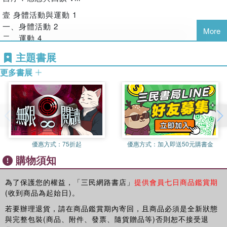
《運動與健康促進》的出版，不僅呼應當前全球性的議題，
壹 身體活動與運動 1
更是具體提供民眾從做中學，養成規律動態生活的指引，包含
一、身體活動 2
More
系統評估、諮詢建議、運動處方及資源轉介等，都可以在本書
二、運動 4
中學習到。
三、有氧（心肺）運動 7
主題書展
四、無氧（阻力與球類）運動 9
更多書展
貳 運動與體適能 17
一、身體活動與體適能 18
二、體適能的分類 19
三、體適能與健康的關係 24
四、體適能檢測 26
五、身體質量指數 27
優惠方式：
75折起
優惠方式：
加入即送50元購書金
六、柔軟度 29
購物須知
七、肌力與肌耐力 32
八、心肺耐力 36
為了保護您的權益，「三民網路書店」
提供會員七日商品鑑賞期
參 運動與生理 49
(收到商品為起始日)。
一、安靜心跳率 50
若要辦理退貨，請在商品鑑賞期內寄回，且商品必須是全新狀態
二、運動心跳率 54
與完整包裝(商品、附件、發票、隨貨贈品等)否則恕不接受退
三、最大心跳率 58