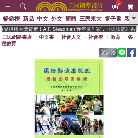
5
暢銷榜
新品
中文
外文
簡體
三民東大
電子書
親子
GO
指標大獎肯定！A.F. Steadman 獲年度作家，《史坎德》
三民網路書店
中文書
社會人文
社會學
教育
各
、
熱搜：
東野圭吾
高希均教授回憶錄
種教育
、
、
、
The Odyssey
父親節
如果歷
、
、
史是一群喵
暑期推薦
國際布克
評論
、
、
獎 臺灣漫遊錄
方念華
台灣的李
、
、
登輝時代
數學女孩：黎曼猜想
偉大的迷走神經