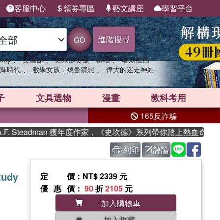
客服中心
領券專區
藝文講座
學習平台
進階搜尋
GO
、
、
、
sey
父親節
如果歷史是一群喵
暑期推薦
、
、
輝時代
數學女孩：黎曼猜想
偉大的迷走神經
子
文具選物
漫畫
教科考用
165反詐騙
Steadman 獲年度作家，《史坎德》系列帶你踏上熱血奇幻旅程
列印
評論
tudy
定價
：NT$ 2339 元
優惠價
：
90
折
2105
元
加入購物車
加入收藏