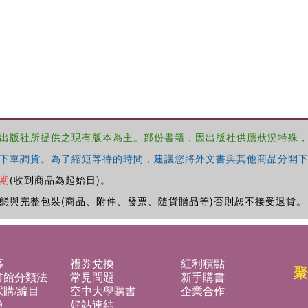
出版社所提供之現有版本為主。部份書籍，因出版社供應狀況特殊
下單調貨。為了縮短等待的時間，建議您將外文書與其他商品分開下
期
(收到商品為起始日)。
態與完整包裝(商品、附件、發票、隨貨贈品等)否則恕不接受退貨。
募
禮券兌換
紅利積點
聚
書館分類法
常見問題
新手購書
購/編目
空中大學購書
企業合作
換
好站連結