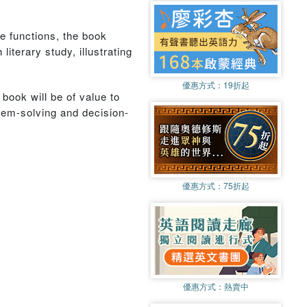
e functions, the book
terary study, illustrating
優惠方式：
19折起
 book will be of value to
blem-solving and decision-
優惠方式：
75折起
優惠方式：
熱賣中