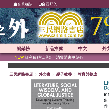
企業採購
會員登入
暢銷榜
新品
推薦
中文
外
NEW
紅利積點抵現金，消費購書更貼心
三民網路書店
外文書
親子教養
教育與養成
Li
De
IS
出