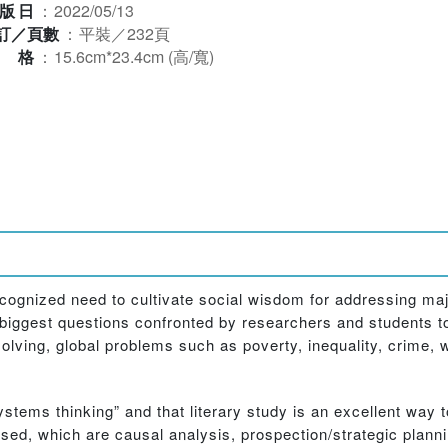
版日
：
2022/05/13
訂／頁數
：
平裝／232頁
規格
：
15.6cm*23.4cm (高/寬)
ecognized need to cultivate social wisdom for addressing ma
 biggest questions confronted by researchers and students t
solving, global problems such as poverty, inequality, crime, 
tems thinking” and that literary study is an excellent way t
sed, which are causal analysis, prospection/strategic planni