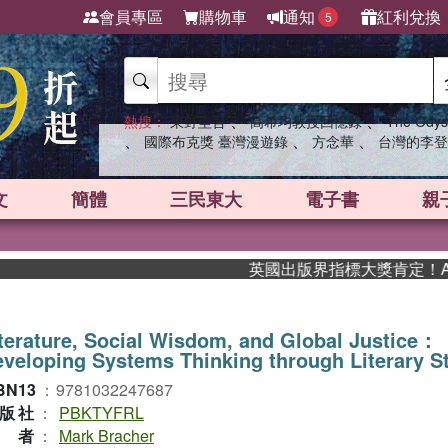
會員專區
購物車
通知
紅利兌換
5
、
、
熱搜：
東野圭吾
高希均教授回憶錄
The Odys
、
、
、
國際布克獎 臺灣漫遊錄
方念華
台灣的李登
文
簡體
三民東大
電子書
親
英國出版界指標大獎肯定！A.F. 
terature, Social Wisdom, and Global Justice：
veloping Systems Thinking through Literary S
BN13
：
9781032247687
版社
：
PBKTYFRL
作者
：
Mark Bracher