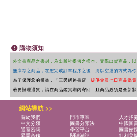
購物須知
外文書商品之書封，為出版社提供之樣本。實際出貨商品，以
無庫存之商品，在您完成訂單程序之後，將以空運的方式為你
為了保護您的權益，「三民網路書店」
提供會員七日商品鑑賞
若要辦理退貨，請在商品鑑賞期內寄回，且商品必須是全新狀
網站導航 >>
關於我們
門市專區
人才招
中文分類
圖書分類法
中國圖
通關密碼
學習平台
圖書館採
異業合作
閱讀潮評
紅利兌