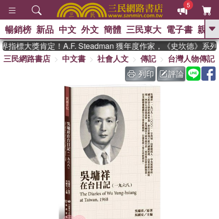
5
暢銷榜
新品
中文
外文
簡體
三民東大
電子書
親子
GO
標大獎肯定！A.F. Steadman 獲年度作家，《史坎德》系列
三民網路書店
中文書
社會人文
傳記
台灣人物傳記
、
、
熱搜：
東野圭吾
The Odyssey
、
、
父親節
如果歷史是一群喵
暑期
列印
評論
、
、
推薦
國際布克獎 臺灣漫遊錄
方
、
、
念華
台灣的李登輝時代
數學女
、
孩：黎曼猜想
偉大的迷走神經