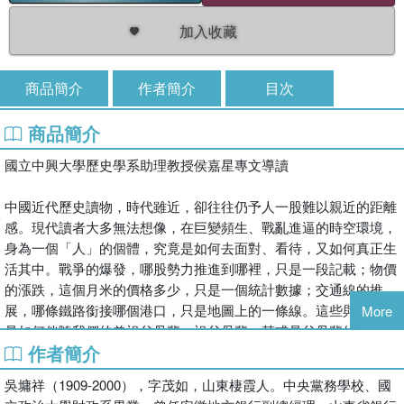
加入收藏
商品簡介
作者簡介
目次
商品簡介
國立中興大學歷史學系助理教授侯嘉星專文導讀
中國近代歷史讀物，時代雖近，卻往往仍予人一股難以親近的距離
感。現代讀者大多無法想像，在巨變頻生、戰亂進逼的時空環境，
身為一個「人」的個體，究竟是如何去面對、看待，又如何真正生
活其中。戰爭的爆發，哪股勢力推進到哪裡，只是一段記載；物價
的漲跌，這個月米的價格多少，只是一個統計數據；交通線的推
展，哪條鐵路銜接哪個港口，只是地圖上的一條線。這些與那些，
More
是如何伴隨我們的曾祖父母輩、祖父母輩，甚或是父母輩的人生？
作者簡介
在政府檔案裡找不到的解答，日記則提供了另一種更有「人味」的
指引視角。
吳墉祥（1909-2000），字茂如，山東棲霞人。中央黨務學校、國
民國歷史文化學社出版一系列的民國日記，包括本次的吳墉祥戰後