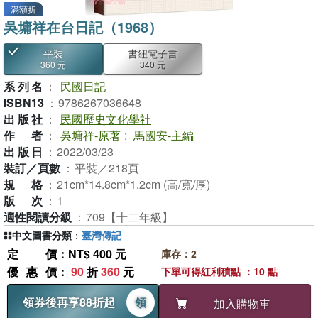
滿額折
吳墉祥在台日記（1968）
平裝
書紐電子書
360 元
340 元
系列名
：
民國日記
ISBN13
：
9786267036648
出版社
：
民國歷史文化學社
作者
：
吳墉祥-原著
;
馬國安-主編
出版日
：
2022/03/23
裝訂／頁數
：
平裝／218頁
規格
：
21cm*14.8cm*1.2cm (高/寬/厚)
版次
：
1
適性閱讀分級
：
709【十二年級】
中文圖書分類
：
臺灣傳記
定價
：NT$ 400 元
庫存：2
優惠價
：
90
折
360
元
下單可得紅利積點 ：10 點
領券後再享88折起
領
加入購物車