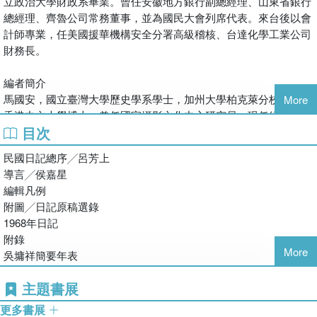
立政治大學財政系畢業。曾任安徽地方銀行副總經理、山東省銀行
日記，就是為了要讓逝去的時代影像鮮活
總經理、齊魯公司常務董事，並為國民大會列席代表。來台後以會
起來。為家屬留紀念，也為歷史留痕跡。
計師專業，任美國援華機構安全分署高級稽核、台達化學工業公司
吳墉祥自1927年赴南京考取中央黨務學校起，便有記載日記的習
財務長。
慣，可惜於戰亂過程中，1944年以前日記亡佚不可得。本次出版雖
取名為在台日記，實則起自1951年1月1日。吳墉祥自1949年來台
編者簡介
後，除了初期短暫清算齊魯公司業務外，是以擔任會計師維生。在
馬國安，國立臺灣大學歷史學系學士，加州大學柏克萊分校碩士，
More
美援進入台灣的背景下，1956年起受聘為美國國際合作總署駐華安
香港中文大學博士。曾任國家攝影文化中心研究員，現任紐約大學
全分署高級稽核，主要任務負責美援項目的帳務查核，足跡遍及全
目次
上海分校研究教員。主要從事東亞殖民時期的影像史研究。
台各地。1960年代台灣經濟好轉，美援項目逐漸減少，至1965年
美援結束，改到中美合營的台達化學工業公司，擔任會計主任、財
民國日記總序╱呂芳上
務長，直到1976年退休；國大代表的職務則保留至1991年退職。
導言╱侯嘉星
吳墉祥長期服務於金融界，對銀行、會計及財務工作歷練豐富，這
編輯凡例
一點在《吳墉祥戰後日記》的價值中已充分顯露無遺。來台以後的
附圖╱日記原稿選錄
《吳墉祥在台日記》，更是他親歷中華民國從美援中站穩腳步、再
1968年日記
到出口擴張達成經濟奇蹟的各個階段，尤其遺留下來詳實精采的日
附錄
記，成為回顧戰後台灣經濟社會發展的寶貴文獻。
More
吳墉祥簡要年表
主題書展
更多書展