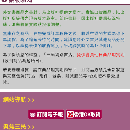
change. In others, grassroots neighbourhood activism
through arts is centralised, or mega-events are framed
外文書商品之書封，為出版社提供之樣本。實際出貨商品，以出
through protest campaigns against bids to host the
版社所提供之現有版本為主。部份書籍，因出版社供應狀況特
Summer Olympic Games. A central thread running
殊，匯率將依實際狀況做調整。
through the chapters is the question of whose voices
無庫存之商品，在您完成訂單程序之後，將以空運的方式為你下
count and whose remain unheard in events of dissent in
單調貨。為了縮短等待的時間，建議您將外文書與其他商品分開
the city.
下單，以獲得最快的取貨速度，平均調貨時間為1~2個月。
The chapters in this book were originally published as a
為了保護您的權益，「三民網路書店」
提供會員七日商品鑑賞期
special issue of
Leisure Studies
.
(收到商品為起始日)。
若要辦理退貨，請在商品鑑賞期內寄回，且商品必須是全新狀態
與完整包裝(商品、附件、發票、隨貨贈品等)否則恕不接受退
貨。
網站導航 >>
聚焦三民 >>