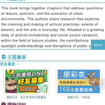
This book brings together chapters that address questions
of leisure, activism, and the animation of urban
environments. The authors share research that explores
the meaning and making of activist practices, events of
dissent, and the arts in everyday life. Situated in a growing
body of activist scholarship and social justice research,
within the field of leisure studies, the contributions
More
spotlight understandings and disruptions of public spaces
in cities. These range from overtly political practices such
主題書展
as protest marches to recreational practices such as
skateboarding and bicycling that remake cities through
更多書展
their contestations of space. Across the collection the
chapters raise broader questions of civil society, whether
it is research on youth activism, historical uses of public
spaces by rightwing or racist groups, or interrogating the
absence of leisure and closure of public spaces for people
experiencing homelessness. Some chapters explore
優惠方式：
加入即送50元購書金
優惠方式：
19折起
events, such as festivals as sites of resistance and social
購物須知