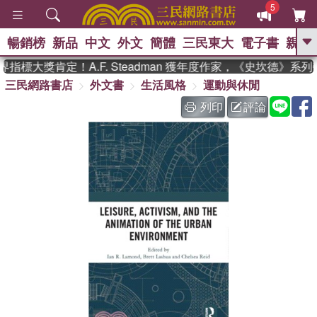
5
暢銷榜
新品
中文
外文
簡體
三民東大
電子書
親子
GO
標大獎肯定！A.F. Steadman 獲年度作家，《史坎德》系列
三民網路書店
外文書
生活風格
運動與休閒
、
、
熱搜：
東野圭吾
The Odyssey
、
、
父親節
如果歷史是一群喵
暑期
列印
評論
、
、
推薦
國際布克獎 臺灣漫遊錄
方
、
、
念華
台灣的李登輝時代
數學女
、
孩：黎曼猜想
偉大的迷走神經