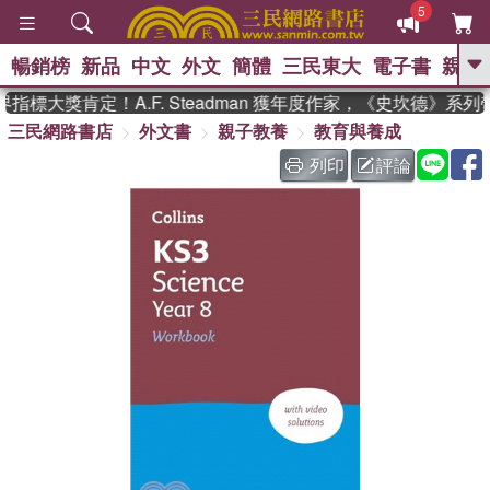
5
暢銷榜
新品
中文
外文
簡體
三民東大
電子書
親子
GO
標大獎肯定！A.F. Steadman 獲年度作家，《史坎德》系
三民網路書店
外文書
親子教養
教育與養成
、
、
熱搜：
東野圭吾
The Odyssey
、
、
父親節
如果歷史是一群喵
暑期
列印
評論
、
、
推薦
國際布克獎 臺灣漫遊錄
方
、
、
念華
台灣的李登輝時代
數學女
、
孩：黎曼猜想
偉大的迷走神經