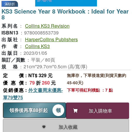
滿額折
KS3 Science Year 8 Workbook：Ideal for Year
8
系列名
：
Collins KS3 Revision
ISBN13
：
9780008553739
出版社
：
HarperCollins Publishers
作者
：
Collins KS3
出版日
：
2023/01/05
裝訂／頁數
：
平裝／80頁
規格
：
21cm*29.7cm*0.5cm (高/寬/厚)
定價
：NT$ 329 元
無庫存，下單後進貨(到貨天數約
優惠價
：
79
折
260
元
45-60天)
促銷優惠
：
外文書周末優惠-
下單可得紅利積點 ：7 點
單79雙75
領券後再享88折起
領
加入購物車
加入收藏