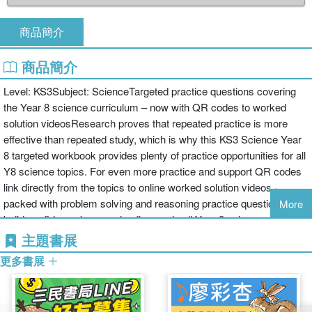
商品簡介
商品簡介
Level: KS3Subject: ScienceTargeted practice questions covering
the Year 8 science curriculum – now with QR codes to worked
solution videosResearch proves that repeated practice is more
effective than repeated study, which is why this KS3 Science Year
8 targeted workbook provides plenty of practice opportunities for all
Y8 science topics. For even more practice and support QR codes
link directly from the topics to online worked solution videos.·
packed with problem solving and reasoning practice questions·
More
build confidence by ensuring fluency in all Year 8 science skills
taught at Key Stage 3· online video solutions for every topic
主題書展
更多書展