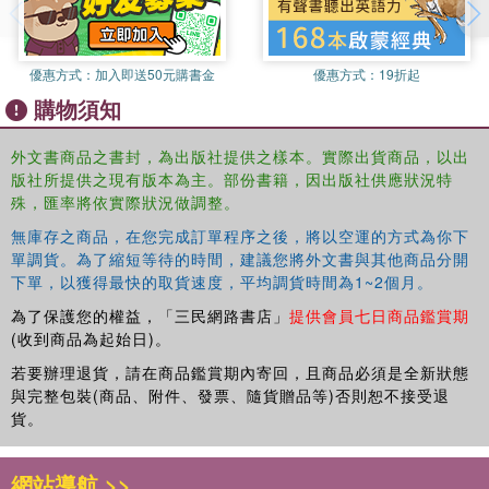
優惠方式：
加入即送50元購書金
優惠方式：
19折起
購物須知
外文書商品之書封，為出版社提供之樣本。實際出貨商品，以出
版社所提供之現有版本為主。部份書籍，因出版社供應狀況特
殊，匯率將依實際狀況做調整。
無庫存之商品，在您完成訂單程序之後，將以空運的方式為你下
單調貨。為了縮短等待的時間，建議您將外文書與其他商品分開
下單，以獲得最快的取貨速度，平均調貨時間為1~2個月。
為了保護您的權益，「三民網路書店」
提供會員七日商品鑑賞期
(收到商品為起始日)。
若要辦理退貨，請在商品鑑賞期內寄回，且商品必須是全新狀態
與完整包裝(商品、附件、發票、隨貨贈品等)否則恕不接受退
貨。
網站導航 >>