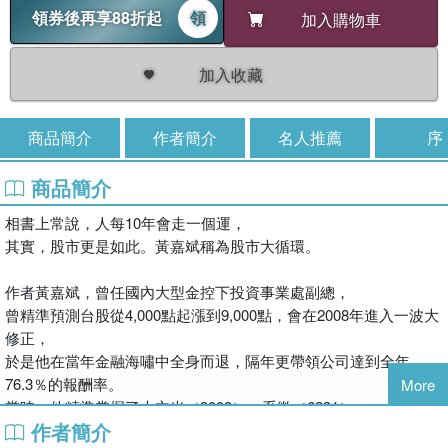
領券後再享88折起
領
加入購物車
加入收藏
商品簡介
作者簡介
名人推薦
序
商品簡介
相書上常說，人每10年會走一個運，
其實，股市更是如此。黃嘉斌稱為股市大循環。
作者黃嘉斌，曾任國內大型金控下投資事業處副總，
曾精準預測台股從4,000點起漲到9,000點，會在2008年進入一波大
修正，
於是他在當年金融海嘯中全身而退，隔年更帶領公司達到全年
76.3％的報酬率。
More
當時，他精準掌握了大立光（3008）、系微（6231）。
作者簡介