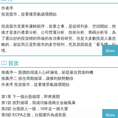
股市老手都知道，一次的獲利是暫時的，只有能夠在每次金融危
2015年臺灣GDP衰退3％多，當年台股下跌近千點；
作者序
機、股市風暴中化險為夷、倖存下來，做好資產配置，長久穩定收
2021年GDP比前一年成長3％，台股就衝上萬八；
投資股市，從看懂景氣循環開始
益、累積財富，才是真正的贏家。
2022年GDP預估在4％以下，比2021年減少近3％，就是應該保守
活用融資三心法，讓獲利撐竿跳。如何讓自己的資金在多頭時放
的空頭年。
投資股市其實有邏輯順序，首要之事，是從研判多、空頭開始，然
大，如同50公斤的你，如何運用支點，抬起千斤的石頭，對有融資
2023年呢？
後才是進行產業分析、公司營運分析、技術分析、籌碼分析等，為
經驗的我，這一章節閱讀起來心有戚戚焉。在空頭時保守以對，把
了選出好的投資標的而做的各項事前研究。但是大多數投資人最忽
融資出清，手上持股全部換為現金持有，以減少斷頭與繳更多高額
‧景氣對策信號，藍燈、紅燈有祕密
略的，卻反而正是對股市的多空研判，究其原因就是「看不懂」行
利息。
當景氣對策信號落入藍燈區，且連續出現3個月，顯示指數離低點
情。
More
2022年初股市大好時，市場出現很多航海王、鋼鐵人，融資槓桿很
不遠；
大，後來股市急跌，很多人遭斷頭繳不出違約金，而有了信用瑕
若是進入象徵過熱的紅燈區，必須警戒行情將從高峰反轉向下。
目次
其實研判股市多空，真的沒有想像中那麼艱深，只要依循著景氣循
疵。作者在寫這部分的描述與作戰方法，心態穩健分析局勢，很適
現在的景氣對策信號是？
環的軌跡，並不難理解，真正困難的地方，是我們通常「見樹不見
合剛開始想嘗試融資的投資朋友們，先做好心理建設，遇到風險才
推薦序一 股價跌得讓人心碎滿地，卻是最佳買進時機
林」。一直以來，我將「態度決定高度，格局決定結局」這兩句話
能掌握可以承擔的損失。
◎跟對景氣循環，每個時期都能賺
推薦序二 抓住周期循環，讓獲利順勢翻倍
當成座右銘，也不斷勉勵自己要站在制高點看世界，只有站得夠
另外，如今美元指數創新高，通膨、升息、殖利率倒掛、俄烏戰
台股10年走一個大運，背後的推動力就是景氣循環。
作者序 投資股市，從看懂景氣循環開始
高，才能看得夠遠、窺得全貌，股市也是如此。
爭、疫情、油價史詩式的創新高、公債危機、金融風暴……好多黑
只要依循著景氣循環的軌跡，就能研判股市多空。
天鵝、灰犀牛，在現在這個當下如何投資呢？作者提到跟著景氣循
第1章 下一個台股循環，即將展開
研究產業，才能發掘到好股票
環來投資，避過股災。
‧景氣復甦初期怎麼買？價值股獲利快、投資轉機股不能急
第1節 抓對循環，我成功躲過兩次金融風暴
總體經濟如樹幹，若能觀察到經濟循環多頭來時，將手上現金看準
這個時期該投資那些倒閉機率低、景氣翻升時漲最快的龍頭股，
第2節 台股跟人一樣，10年走一個大運
經常有人問我對行情多空的看法，我總是建議對方改用「月K線」
投入，將如豬在風口上，也能如風箏中飛起來。如2017年新臺幣不
股價淨值比小於1，就是好選擇，例如亞泥（1102）。
第3節 ECFA之後，台股躍升為成長股
More
去觀察加權指數，這樣大概就可以看出七、八分的正確性。景氣循