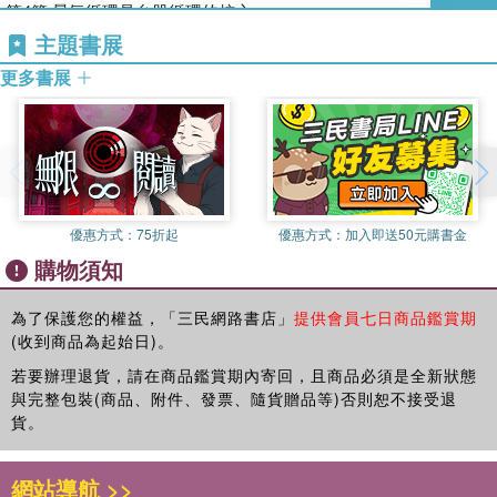
斷升值，外資不斷的匯款來臺3,700多億元，多頭的象徵，股市也
第4節 景氣循環是台股循環的核心
環不會一覺醒來就豬羊變色，加權指數絕大多數情況也是如此，一
將起漲。此外，80％的勝率跟著總經景氣循環，跟著GDP走是一
‧進入繁榮期，攻擊優先，就買飆很大的成長股
第5節 掌握台股動能，跟著GDP走就對了
主題書展
個小的循環週期動輒3年至5年，如果只用日K線圖看加權指數，很
個很好的觀察點，剛好切中現在這個環境時機，因此本書的第二章
持續3年成長3成是基本要求，若是成長率每年增加，就更可能是飆
第6節 從景氣訊號推測循環階段
容易犯了只見樹木不見林的毛病。但是反過來說，一個長期趨勢的
更多書展
很值得細讀，也很符合現在的大環境與股市。
股，
第7節 房地產循環，景氣循環之母
形成，是由無數個短期因素慢慢累積而成，因此當然也不容忽視短
這段時間，我有閒錢不斷的買進台積電（2330），500多元、400
例如上品（4770）、元太（8069）都狂飆過。
期變化，所以在研究的過程中就必須有層次，一方面「由上而
多元的不斷買，想想這段時間，台股從萬八到萬三，很多股價都腰
第2章 跟著循環走，每個時期都能賺
下」，同時另一方面「由下而上」，再慢慢將兩邊接軌起來，縮小
斬，跌了2倍、3倍的股票很多，但是台積電從680元跌到450元，
‧走入景氣泡沫期，賣股要快、狠、準，寧可少賺不要貪
第1節 最壞景氣進場，首選龍頭公司
誤差，這樣才能更精確的尋得多空的轉折點。
跌了3成，外資持股比率從8成降到7成，但主力仍都還在，累計營
台股現在處於景氣循環的哪一段？本書有答案。
第2節 復甦期第1招：發現價值低估股
收年增率高達43.51％，有三率三升（按：指毛利率、營業利益
第3節 復甦期第2招：挑戰高風險轉機股
這本書最早於2010年10月完成初版，開宗明義的告訴讀者，要放棄
率、稅後純益率三者皆成長）的特質，所以當大盤由空轉多時，它
◎何時要保留現金？何時該all in？
優惠方式：
75折起
優惠方式：
加入即送50元購書金
第4節 另類的轉機股：生技新藥產業
自詡為「經濟學家」的研究與言論，多花時間在產業研究，這樣才
也會衝得更快。
月薪族、小資族請把資金拆成12份（或每月薪水固定留下一筆），
購物須知
第5節 復甦期第3招：高股息殖利率，讓你穩穩賺
能發掘到好投資標的，從股市中賺到大錢。2008年金融海嘯過後，
於空頭股票跳樓大拍賣的現在，其實正是很好的買進時機，雖然台
行情相對低檔時按月進場，持續下跌時可以加碼20％的資金。
第6節 繁榮期第1招：看營收數據找出優質成長股
市場上存在太多似是而非、自詡經濟學家的言論，如果當下理解，
積電股價450元讓人心碎了滿地，但這也是個撿便宜的機會，不是
但行情衝高時，只能買進6個月就要停。為什麼？
第7節 繁榮期第2招：透視本益比，挑對好股
為了保護您的權益，「三民網路書店」
提供會員七日商品鑑賞期
一個長達17年至18年的房地產循環結束後，接下來可是動輒十餘年
嗎？
(收到商品為起始日)。
第8節 泡沫期第1招：快、狠、準，寧可少賺不要貪
的多頭循環（雖然期間會出現3個月至6個月的小修正期），既然如
本書透過景氣循環圖，帶你從擴張期、繁榮期到泡沫期搶先布局，
第9節 泡沫期第2招：避開地雷股，主力別來亂！
若要辦理退貨，請在商品鑑賞期內寄回，且商品必須是全新狀態
此，何須心存猶悸，應該全力選股作多才是！經過這十餘年的驗
掌握台股大循環，不管牛市或熊市，都能順勢挖出漲5倍飆股。
第10節 空頭搶反彈，題材股就是王道
與完整包裝(商品、附件、發票、隨貨贈品等)否則恕不接受退
證，產業趨勢、主流族群或有更迭，但結果是加權指數算算多增加
推薦序二
貨。
了一萬多點。
抓住週期循環，讓獲利順勢翻倍
最佳賣點
第3章 何時該保留現金，何時該All In？
財經作家、主持人╱詹璇依
當別人開始恐懼，我們應該貪婪？
第1節 有賺就落袋為安，會賣才是真功夫
2022年1月5日當天，指數來到最高的18,619點，然後轉折向下開始
網站導航 >>
讀懂景氣循環理論，不管牛市或熊市，順勢挖出大漲5倍股！
第2節 漲到多少算是高？跌到多深才算底？