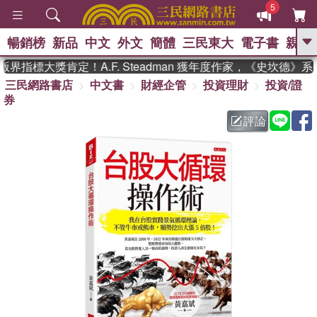
5
暢銷榜
新品
中文
外文
簡體
三民東大
電子書
親子
GO
指標大獎肯定！A.F. Steadman 獲年度作家，《史坎德》系
三民網路書店
中文書
財經企管
投資理財
投資/證
、
熱搜：
東野圭吾
高希均教授回憶錄
券
、
、
、
The Odyssey
父親節
如果歷
、
、
史是一群喵
暑期推薦
國際布克
評論
、
、
獎 臺灣漫遊錄
方念華
台灣的李
、
、
登輝時代
數學女孩：黎曼猜想
偉大的迷走神經