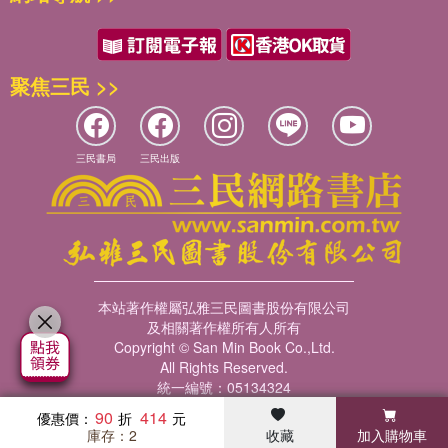
修正，當時憶起曾於2018年10月，在智富學堂所開的「養股私房
隨著全球進入後疫情時代，人們脫下口罩回歸正常生活，金融市場
第3節 把資金拆成12份，按月分批買
班」課程中預測，2021年12月至2022年1月將出現轉折向下的景氣
也宣告因為熱錢堆出來的牛市派對正式結束，不只美股歷經跌入熊
第4節 萬一行情提前衝，新手先別樂昏頭
（股市）收縮期，同時也預判了這次收縮期至少有11個月的時間，
市，而死貓彈（按：股票投資用語，又稱死貓式反彈，指股價大幅
第5節 融資3心法，獲利撐竿跳
換言之，2022年底到2023年第1季轉折向上的機會頗濃。時至如
聚焦三民 >>
下跌後，一時的小幅回升）之後，隨著一次次的消費者物價指數
第6節 持股3配置，買進理由消失就剔除
今，指數也修正了將近5,000點，市場耳語紛飛，將此次修正比擬
（CPI）數字出爐，不只加深美國聯邦準備理事會（簡稱聯準會）
第7節 股票只會漲？狠狠跌一次，夢就醒了
為新一波金融海嘯、完美風暴等時有所聞，個人倒不認為如此悲
的升息決心，更奠定不惜讓經濟陷入衰退的大前提，導致美股道瓊
第8節 投資最高準則：勇敢停損、莫忘停利
觀。
創7年最長季跌。臺灣儘管通膨不如歐美嚴重，不過從位階來看，
三民書局
三民出版
萬八高點持續下修至萬三，跌幅已逼近兩成。
附錄 台股大事紀
2023年值得期待，2024年後的修正要小心
這場因疫情、通膨、供應鏈重組、烏俄戰爭、地緣政治緊張、各國
政局動盪所形成的全球性經濟危機前所未有，有如多重器官衰竭；
衝擊股市與經濟的源頭，來自於過高的通膨（上次發生5％以上的
不過在充斥著壞消息的空頭市場，每當有人問我該怎麼辦時，我總
消費者物價指數CPI已經是1990年以前的事），但是經濟成長力
會回答：「要持續留在市場，千萬別恐慌性賣出。」因為當每一次
道依舊強勁，關鍵在於願意犧牲多少經濟成長率（用升息的手
回頭看，低點就是買點。甚至當你進一步掌握股市的牛熊循環，獲
段），來換取CPI的下降。換言之，金融體系的根本受到衝擊尚且
本站著作權屬弘雅三民圖書股份有限公司
利機率就大幅提升。
及相關著作權所有人所有
有限，遠遠比不上2008年金融海嘯，因為房地產崩盤引發資產全面
我曾經替黃嘉斌老師的《養股，我提早20年財富自由》寫過推薦
Copyright © San Min Book Co.,Ltd.
性泡沫這般嚴重，所以這次的經濟調整雖然嚴峻，應該屬於小型存
序，當時在個股的知識學習上獲益良多，如今這本《台股大循環操
All Rights Reserved.
貨循環與大金融海嘯之間的規模，修正期間約11個月至15個月之
作術》更適合初入市場的投資人，從更綜觀、全面的方式去理解景
統一編號：05134324
譜。
氣循環如何影響股市。
90
414
優惠價：
俗話說：「股市是經濟的櫥窗。」我們在研究投資理財的路上，常
庫存：2
收藏
加入購物車
暢銷榜
客服中心
收藏
瀏覽紀錄
會員專區
儘管如此，當修正過後，再度進入多頭循環之際，也切不可太過樂