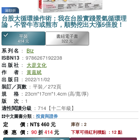
滿額折
台股大循環操作術：我在台股實踐景氣循環理
論，不管牛市或熊市，順勢挖出大漲5倍股！
平裝
書紐電子書
414 元
322 元
系列名
：
Biz
ISBN13
：
9786267192238
出版社
：
大是文化
作者
：
黃嘉斌
出版日
：
2022/11/02
裝訂／頁數
：
平裝／272頁
規格
：
23cm*17cm*1.4cm (高/寬/厚)
版次
：
1
適性閱讀分級
：
714【十二年級】
中文圖書分類
：
投資與證券
定價
：NT$ 460 元
庫存：2
優惠價
：
90
折
414
元
下單可得紅利積點 ：12 點