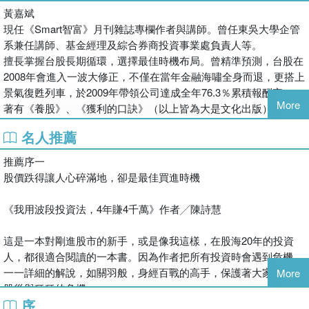
10年後，他在2021年底，又預估台股將進入漲多必修正的高風險
黃嘉斌
期，
現任《Smart智富》月刊雜誌專欄作者與講師。曾任東吳大學企管
果然2022年1月，台股偕國際股市大漲，盤中一度來到最高點
系兼任講師、基金經理及綜合券商投資事業處負責人等。
18619.61點，
擅長掌握台股長期循環，選擇最佳時機布局。曾精準預測，台股在
但其後俄烏戰爭爆發、美國升息，導致全球股市與台股大跌。
2008年會進入一波大修正，不僅在當年金融海嘯全身而退，更搭上
景氣復甦列車，於2009年帶領公司達成全年76.3％累積報酬率。
這一回，黃嘉斌又精準躲過了台股4,000點以上的修正，
More
著有《養股》、《獲利的口訣》（以上皆為大是文化出版）。
還順勢提前布局當時股價才100元的藥華藥（6446）。
之後藥華藥（6446）一路上揚，股價最高來到622元，漲幅超過
名人推薦
600％！
推薦序一
股價跌得讓人心碎滿地，卻是最佳買進時機
兩次的台股大循環，黃嘉斌都運用景氣循環理論，
成功推估高低走勢，不管牛市或熊市，順勢挖出大漲5倍股！
《我用波段投資法，4年賺4千萬》作者╱陳詩慧
什麼是景氣循環理論？為何可以提前判斷大盤走勢？
這是一本對剛進股市的新手，或是像我這樣，在股海20年的投資
當台股將進入另一個高低循環，投資人該怎麼搶先布局？
人，都很適合閱讀的一本書。因為作者把所有投資時會遇到危機，
一一詳細的解說，如關羽般，身經百戰的高手，保護著大家，度過
◎景氣循環如何判斷、如何順勢獲利？
More
股災與種種的危機。
序
他提到，股市危機處理是贏家最後的決戰點。這點我非常的認同。
‧股市行情經常與GDP連動