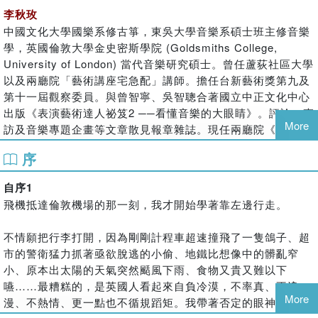
剝繭走入她的心靈深處？讓本書從音樂、舞蹈與戲劇的角度，
李秋玫
帶你親臨大不列顛的表演藝術最前線！
中國文化大學國樂系修古箏，東吳大學音樂系碩士班主修音樂
學，英國倫敦大學金史密斯學院 (Goldsmiths College,
音樂篇
：當百年風華的皇家歌劇院搭上Twitter風潮，中生代的
University of London) 當代音樂研究碩士。曾任蘆荻社區大學
皇家節慶音樂廳也煥然一新；當國王十字不再被哈利波特的九
以及兩廳院「藝術講座宅急配」講師。擔任台新藝術獎第九及
又四分之三月臺獨佔，全新落成的音樂地標再度擄獲樂迷的芳
第十一屆觀察委員。與曾智寧、吳智聰合著國立中正文化中心
心；當利物浦隨處瀰漫著披頭四的歌聲，百變的皇家亞伯特廳
出版《表演藝術達人祕笈2 ──看懂音樂的大眼睛》。評論、專
More
也傳來了眾聲齊High的《威風凜凜》進行曲。漫步在最新鮮的
訪及音樂專題企畫等文章散見報章雜誌。現任兩廳院《PAR表
英倫音樂地圖上，且讓音樂達人李秋玫帶你按圖索驥，聆聽英
演藝術雜誌》音樂企劃文編。
序
國的聲音。
戴君安
自序1
舞蹈篇
英國瑟瑞大學舞蹈研究博士。現任臺南應用科技大學舞蹈系專
：從古典浪漫的芭蕾經典到突破極限的現代實驗，扛著
飛機抵達倫敦機場的那一刻，我才開始學著靠左邊行走。
任副教授 (1992- )，專長領域為舞蹈教育、舞蹈史及舞蹈之跨
金字招牌的英國皇家芭蕾舞團在柯芬園的舞臺上演繹收放自如
文化與跨領域研究。1990年畢業於美國紐約市立大學杭特學院
的完美；從小巧雅緻的「場所」、眾星雲集的西區，到包羅萬
不情願把行李打開，因為剛剛計程車超速撞飛了一隻鴿子、超
舞蹈系，1992年畢業於美國紐約大學舞蹈教育研究所。自
象的南岸藝術中心，且看來自四面八方的舞者在倫敦大顯身
市的警衛猛力抓著亟欲脫逃的小偷、地鐵比想像中的髒亂窄
1996年起，積極參與國內外舉辦的國際民俗藝術節，足跡遍及
手；從培養舞者的搖籃、大英四界的舞蹈據點到舞動繽紛的舞
小、原本出太陽的天氣突然颳風下雨、食物又貴又難以下
臺灣、葡萄牙、西班牙、法國、義大利、英國、瑞士、美國、
嚥……最糟糕的，是英國人看起來自負冷漠，不率真、不浪
蹈節慶，請跟著作者戴君安的腳步，一同翩翩起舞！
丹麥及奧地利等國。自2010年8月起，擔任「國際兒童與舞蹈
More
漫、不熱情、更一點也不循規蹈矩。我帶著否定的眼神看這個
聯盟」(Dance and the Child International – daCi) 臺灣分會