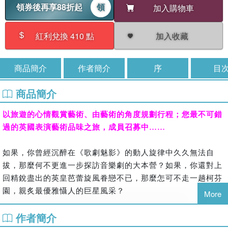
領券後再享88折起
領
加入購物車
加入收藏
紅利兌換 410 點
商品簡介
作者簡介
序
目
商品簡介
以旅遊的心情觀賞藝術、由藝術的角度規劃行程；您最不可錯
過的英國表演藝術品味之旅，成員召募中……
如果，你曾經沉醉在《歌劇魅影》的動人旋律中久久無法自
拔，那麼何不更進一步探訪音樂劇的大本營？如果，你還對上
回精銳盡出的英皇芭蕾旋風眷戀不已，那麼怎可不走一趟柯芬
園，親炙最優雅懾人的巨星風采？
More
作者簡介
英國，一個深具傳統底蘊也不畏挑戰前衛的國度，該如何抽絲