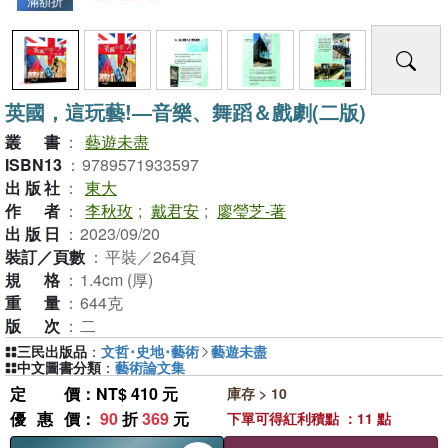
滿額折
英國，這玩藝!―音樂、舞蹈＆戲劇(二版)
叢書
：
藝遊未盡
ISBN13
：
9789571933597
出版社
：
東大
作者
：
李秋玫
;
戴君安
;
廖瑩芝-著
出版日
：
2023/09/20
裝訂／頁數
：
平裝／264頁
規格
：
1.4cm (厚)
重量
：
644克
版次
：
二
三民出版品
：
文哲･史地･藝術
藝遊未盡
中文圖書分類
：
藝術論文集
定價
：NT$ 410 元
庫存 > 10
優惠價
：
90
折
369
元
下單可得紅利積點 ：11 點