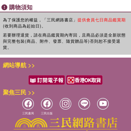
當接獲主編的邀約，撰寫《英國，這玩藝！──音樂、舞蹈 &
購物須知
07 老少咸宜的鄉村舞蹈
戲劇》中的舞蹈篇時，我正汲汲於攻讀英國瑟瑞大學
08 舞動繽紛的藝術節
(University of Surrey)的舞蹈研究博士學位。當時是以部分時
為了保護您的權益，「三民網路書店」
提供會員七日商品鑑賞期
間帶職帶薪的方式進修，必須經常往來於英國與臺灣之間，因
(收到商品為起始日)。
【戲劇篇】 廖瑩芝∕文·攝影
此每到英國時，一方面埋首於個人的學位進修，另一方面則抽
前言
若要辦理退貨，請在商品鑑賞期內寄回，且商品必須是全新狀態
空走踏各個舞蹈景點。答應稿約後，為了撰寫本書，我更加勤
01 蘇活區的音樂劇華麗饗宴
與完整包裝(商品、附件、發票、隨貨贈品等)否則恕不接受退
快地到英國各地觀舞遊藝。雖說其中幾處景點在過去已多次造
02 泰晤士南岸的文學戲劇風華
貨。
訪，但仍在行文時再度探訪，一來是讓自己有個好理由，可以
03 藝術節與小劇場的顛覆狂歡
暫時抽離於寂寞的論文書寫之外，二來是為了對自己和讀者負
文筆之責。
網站導航 >>
附錄
藝遊未盡行前錦囊 ∕英文名詞索引 ∕中文名詞索引
英國可說是個文化百匯交集之地，既有古典之姿，也有前衛之
氣；既是紳士名媛的養息之處，也是新潮龐克風的起源地。也
許就是在這樣的文化衝擊下，造就了英國舞蹈的多元面貌。就
聚焦三民 >>
為了能深入體會英國的舞蹈風，並趁機走訪各個舞蹈景觀，才
讓我克服心理障礙，毅然決定到英國攻讀博士學位，並重新學
習有別於美式英語的英式文法、拼字及習慣用語。在本書付梓
三民書局
三民出版
之際，我的博士學位也已順利完成，這雙重喜悅的滋味，藉此
與所有的朋友們分享，希望書中所介紹的舞蹈景點，能為喜愛
觀舞遊藝的同好，提供一些實用的資訊。