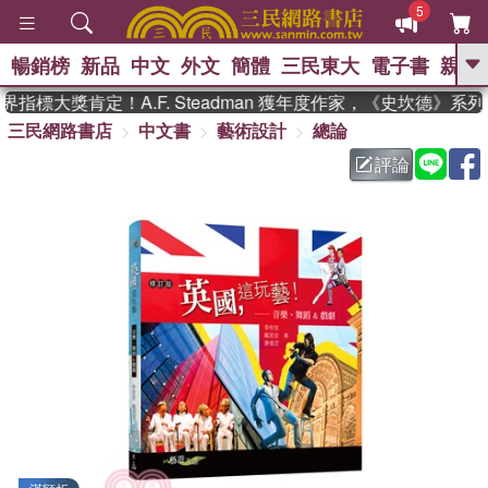
5
暢銷榜
新品
中文
外文
簡體
三民東大
電子書
親子
GO
標大獎肯定！A.F. Steadman 獲年度作家，《史坎德》系
三民網路書店
中文書
藝術設計
總論
、
熱搜：
東野圭吾
高希均教授回憶錄
、
、
、
The Odyssey
父親節
花開錦
評論
、
、
、
繡
暑期推薦
方念華
台灣的
、
李登輝時代
數學女孩：黎曼猜想
、
、
偉大的迷走神經
如果歷史是一
、
群喵
臺灣漫遊錄