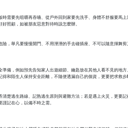
飯時需要先咀嚼再吞嚥、從戶外回到家要先洗手、身體不舒服要馬上
好好照顧，如被朋友惡意對待時該怎麼辦。
危險，舉凡要慢慢開門、不用溼溼的手去碰插座、不可以隨意揮舞剪
全準備，例如預先告知家人出遊細節、鑰匙放在其他人看不見的地方
記得和陌生人保持安全距離，不隨便透漏自己的個資，更要把求救步
弄清楚逃生路線、記熟逃生原則與避難方法；若是遇上火災，更要記
要謹記在心，以備不時之需。