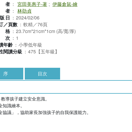
作者
：
宮田美惠子-著
;
伊藤倉鼠-繪
譯者
：
林劭貞
版日
：
2024/02/06
訂／頁數
：
軟精／76頁
規格
：
23.7cm*21cm*1cm (高/寬/厚)
版次
：
1
讀年齡
：
小學低年級
性閱讀分級
：
475【五年級】
序
目次
，教導孩子建立安全意識。
全知識繪本。
全協議」，協助家長加強孩子的自我保護能力。