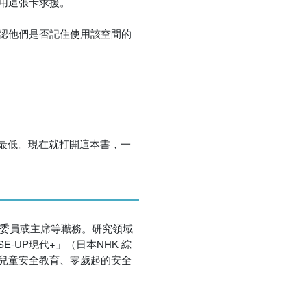
使用這張卡求援。
優惠方式：
熱賣中
確認他們是否記住使用該空間的
優惠方式：
75折
最低。現在就打開這本書，一
優惠方式：
熱賣中
的委員或主席等職務。研究領域
UP現代+」（日本NHK 綜
障兒童安全教育、零歲起的安全
優惠方式：
熱賣中