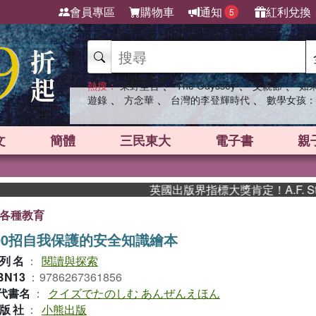
會員專區
購物車
通知
紅利兌換
5
、
、
、
熱搜：
東野圭吾
The Odyssey
父親節
如
、
、
、
遊錄
方念華
台灣的李登輝時代
數學女孩：
文
簡體
三民東大
電子書
親
英國出版界指標大獎肯定！A.F. Steadm
各種教育
00招自我保護的安全知識繪本
列名
：
閱讀與探索
BN13
：
9786267361856
代書名
：
クイズでたのしむ あんぜんえほん
版社
：
小熊出版