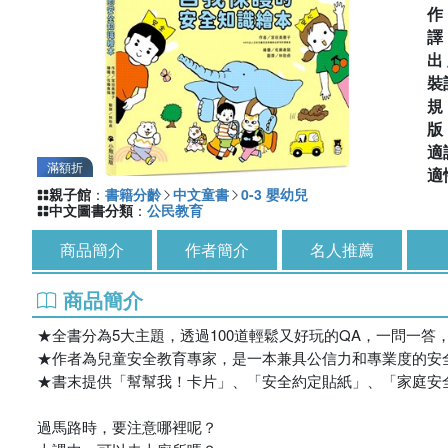
出
裝
適
滿額折
適
親子館
：
書籍分齡
中文童書
0-3 嬰幼兒
中文圖書分類
：
公民教育
商品簡介
作者簡介
名人推薦
商品簡介
★全書分為5大主題，透過100道輕鬆又好玩的QA，一問一答
★作者為兒童安全教育專家，是一本兼具公信力和專業度的安
★書末提供「幫幫我！卡片」、「安全約定貼紙」、「家庭安
過馬路時，要注意哪裡呢？