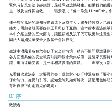
緊急時刻又無法冷靜應對，最後導致遺憾發生。如果我們能透
生，以及自保與自救。――張景泓（「像一條魚 LikeAFis
孩子對於風險的認知程度遠遠不及成年人，很多時候成人也會
能力，照顧者就需要好的工具與孩子互動。這本繪本透過簡單
本中介紹生活的五大面向，讓照顧者及孩子們可以更加注意生
團法人靖娟兒童安全文教基金會執行長）
生活中潛藏著各種危害孩子安全的情境，稍有不慎即易遭受到
各方面應具備的安全教育知識和觀念彙集成冊，提醒家長要特
識，進而遠離受害，是一本相當實用的書籍。――劉家次（新
光看目次就決定一定要買的書！我曾對小孩叮嚀過各種「要小
保命能力。從提前引導、認知危險到如何解決，搭配用色鮮明
育出自律正向兩寶兒的媽媽）
序
致讀者