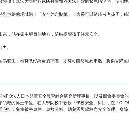
當發生孩子無法大聲呼救或防身警報器無法作響的緊急情況時，便能
裡特別危險的場域貼上「安全約定貼紙」，家長可以隨時考考孩子，
舉出來，貼在家中醒目的地方，隨時提醒孩子注意安全。
能力。
容易發生，唯有做好萬全的準備，才有可能防範於未然，將傷害降至
任NPO法人日本兒童安全教育綜合研究所理事長，以及部會委員會
域的博士學位。在大學院校中教授「學校安全」科目，在「CLOSE-
主題包括：兒童被害事件、事故分析、幼兒園與學校之安全管理、身