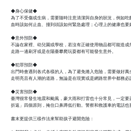
◆身心保健◆
為了不受傷或生病，需要隨時注意清潔與自身的狀況，例如吃
血時該如何止血、撞到頭該如何緊急處理；心理上的健康也要
◆意外預防◆
不論在家裡、幼兒園或學校，若沒有正確使用物品都可能造成
走路一邊刷牙或是在陽臺攀爬玩耍都有可能發生意外。
◆犯罪預防◆
出門時會遇到各式各樣的人，為了避免捲入危險，需要做好萬
走明亮且有人潮的道路，無論是在現實或是網路世界中都務必
◆災害預防◆
臺灣很常發生地震和颱風，豪大雨和打雷也十分常見，一定要
折返」四個原則，掩住口鼻蹲低行動。警察和救護車的電話也
書末更提供三樣作法來幫助孩子避開危險：