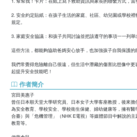
1. 幫幫我！卡片：在紙上寫下救助資訊與家長的聯繫方式，
2. 安全約定貼紙：在孩子生活的家庭、社區、幼兒園或學校
規定。
3. 家庭安全協議：和孩子共同討論並把該遵守的事項一一列
這些方法，都能夠協助爸媽安心放手，也加強孩子自我保護的
我們常覺得危險離自己很遠，但生活中潛藏的傷害比想像中更
起提升安全技能吧！
作者簡介
宮田美惠子
曾任日本順天堂大學研究員、日本女子大學客座教授，後來擔
為安全教育、學校安全、學校衛生保健、婦幼健康等，擁有醫學領
合臺）與「危機管理」（NHK E電視）等媒體節目中解說的
教育等。
伊藤倉鼠