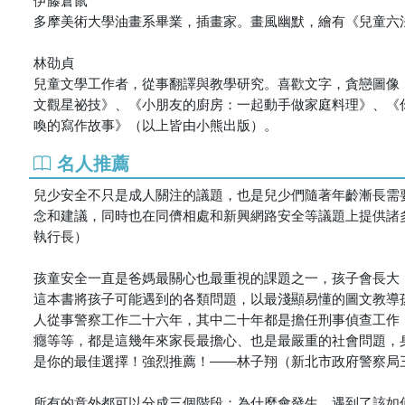
多摩美術大學油畫系畢業，插畫家。畫風幽默，繪有《兒童六
林劭貞
兒童文學工作者，從事翻譯與教學研究。喜歡文字，貪戀圖像
文觀星祕技》、《小朋友的廚房：一起動手做家庭料理》、《
喚的寫作故事》（以上皆由小熊出版）。
名人推薦
兒少安全不只是成人關注的議題，也是兒少們隨著年齡漸長需
念和建議，同時也在同儕相處和新興網路安全等議題上提供諸
執行長）
孩童安全一直是爸媽最關心也最重視的課題之一，孩子會長大
這本書將孩子可能遇到的各類問題，以最淺顯易懂的圖文教導
人從事警察工作二十六年，其中二十年都是擔任刑事偵查工作
癮等等，都是這幾年來家長最擔心、也是最嚴重的社會問題，
是你的最佳選擇！強烈推薦！――林子翔（新北市政府警察局
所有的意外都可以分成三個階段：為什麼會發生、遇到了該如