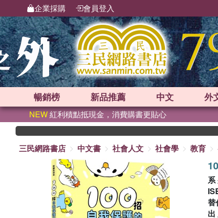
企業採購
會員登入
暢銷榜
新品
推薦
中文
外
NEW
紅利積點抵現金，消費購書更貼心
三民網路書店
中文書
社會人文
社會學
教育
1
系
IS
替
出