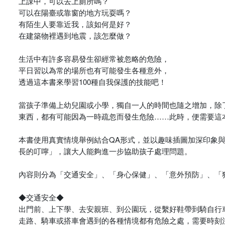
上課中，可以去上廁所嗎？
可以在陽臺或靠窗的地方玩耍嗎？
有陌生人要靠近我，該如何是好？
在建築物裡遇到地震，該怎麼做？
生活中有許多容易發生卻經常被忽略的危險，
平日習以為常的場所也有可能發生各種意外，
透過這本書來學習100種自我保護的技能吧！
當孩子準備上幼兒園或小學，獨自一人的時間也隨之增加，除
東西，都有可能因為一時疏忽而發生危險……此時，便需要這
本書使用真實情境舉例結合QA形式，並以趣味插圖加深印象
長的叮嚀」，讓大人能夠進一步協助孩子處理問題。
內容則分為「交通安全」、「身心保健」、「意外預防」、「
◆交通安全◆
出門前、上下學、去安親班、到公園玩，從繫好鞋帶到騎自行
走路、騎車或搭車會遇到的各種情境都有危險之處，需要時刻