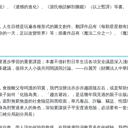
法》、《遺憾的進化》、《源氏物語解剖圖鑑》（以上暫譯）等書。
，人生目標是玩遍各種形式的圖文創作。翻譯作品有《每顆星星都有
你的一天，足以改變世界》等；插畫作品有《魔法二分之一》、《魔
要逐步學習的重要課題；本書不僅針對日常生活各項安全議題深入淺
多建議，值得大人小孩共同閱讀與討論。――白麗芳（財團法人中華
，會脫離父母呵護的羽翼，我們沒辦法亦步亦趨跟隨左右，或是幫助
孩子如何「化險為夷」、「趨吉避凶」，是這幾年我見過的親子出版
，面對無窮無盡的社會險惡與黑暗面，舉凡毒品、詐騙、竊盜、性隱
身為刑警過來人的角色，深知要讓孩子平安度過危險，必須要有一套
三峽分局副分局長）
何自救、旁人該如何協助救援。在我推廣防溺教育多年的經驗，我們