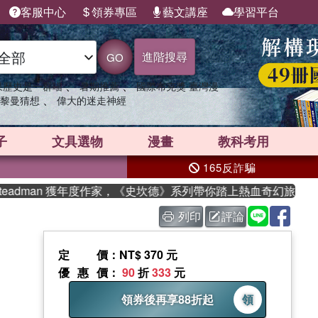
客服中心
領券專區
藝文講座
學習平台
進階搜尋
GO
、
、
果歷史是一群喵
暑期推薦
國際布克獎 臺灣漫
、
黎曼猜想
偉大的迷走神經
子
文具選物
漫畫
教科考用
165反詐騙
an 獲年度作家，《史坎德》系列帶你踏上熱血奇幻旅程
列印
評論
定價
：NT$ 370 元
優惠價
：
90
折
333
元
領券後再享88折起
領