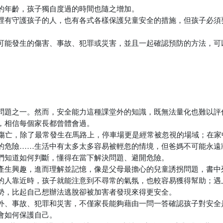
的年齡，孩子獨自度過的時間也隨之增加。
裡有守護孩子的人，也有各式各樣保護兒童安全的措施，但孩子必須
可能發生的傷害、事故、犯罪或災害，並且一起確認預防的方法，可
問題之一。然而，安全能力這種課堂外的知識，既無法量化也難以評
，相信每個家長都曾體會過。
故傷亡，除了最常發生在馬路上，停車場更是經常被忽視的場域；在家
的危險……生活中有太多太多容易被輕忽的情境，但爸媽不可能永遠
們知道如何判斷，懂得在當下解決問題、避開危險。
產生興趣，進而理解並記憶，像是父母最擔心的兒童誘拐問題，書中
的人靠近時，孩子就能注意到不尋常的氣氛，也較容易獲得幫助；遇
勢，比起自己想辦法逃脫卻被加害者發現來得更安全。
外、事故、犯罪和災害，不僅家長能夠藉由一問一答確認孩子對安全
會如何保護自己。