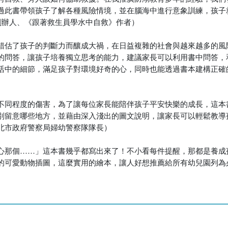
過此書帶領孩子了解各種風險情境，並在腦海中進行意象訓練，孩子
h」創辦人、《跟著救生員學水中自救》作者）
錯估了孩子的判斷力而釀成大禍，在日益複雜的社會與越來越多的風
的問答，讓孩子培養獨立思考的能力，建議家長可以利用書中問答，
活中的細節，滿足孩子對環境好奇的心，同時也能透過書本建構正確
不同程度的傷害，為了讓每位家長能陪伴孩子平安快樂的成長，這本
別留意哪些地方，並藉由深入淺出的圖文說明，讓家長可以輕鬆教導
北市政府警察局婦幼警察隊隊長）
心那個……」這本書幾乎都寫出來了！不小看每件提醒，那都是養成
的可愛動物插圖，這麼實用的繪本，讓人好想推薦給所有幼兒園列為