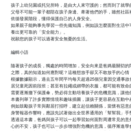
孩子上幼兒園或托兒所時，是由大人來守護的；然而到了就學
父母不可能一輩子都陪在孩子身邊、牽著他們的手，雖然社區
依循發展階段，懂得保護自己的人身安全。
如果親子能夠事先學習一些先備知識，例如該怎麼面對生活中
養出更可靠的「安全能力」。
祝願您的孩子可以過著安全無憂的生活。
編輯小語
隨著孩子的成長，獨處的時間增加，安全向來是爸媽最關切的
之際，真的知道如何應對呢？這種想放手卻又不敢放手的心情
根據數據顯示，過去五年間平均每天超過25個兒童因交通事
居兒童死因前段班；甚至有拉繩或綁帶的衣服，都可能有致命
需要逐漸撤下保護傘，勢必得主動培養孩子的危機意識，讓他
本書列舉了許多實際情境和趣味插圖，讓孩子更容易在互動中
例如鼓勵孩子常與鄰居打招呼，建立起信賴關係，當懷有惡意
身警報器作響時，應該先試著做出全世界通用的「幫幫我」手
透過這本書，爸媽與孩子可以一起學習如何面對周遭常見的意
心的不安，孩子也可以一步步增強對危機的意識，循序漸進學