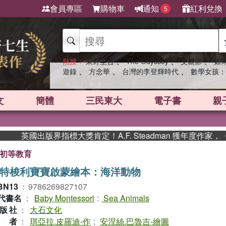
會員專區
購物車
通知
紅利兌換
5
、
、
、
熱搜：
東野圭吾
The Odyssey
父親節
如
、
、
、
遊錄
方念華
台灣的李登輝時代
數學女孩：
文
簡體
三民東大
電子書
親
英國出版界指標大獎肯定！A.F. Steadman 獲年度作家，
初等教育
特梭利寶寶啟蒙繪本：海洋動物
BN13
：
9786269827107
代書名
：
Baby Montessori
:
Sea Animals
版社
：
大石文化
作者
：
琪亞拉.皮羅迪-作
;
安涅絲.巴魯吉-繪圖