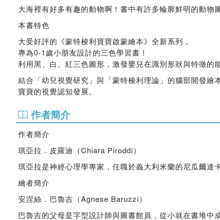
大海裡有好多有趣的動物啊！書中有許多輪廓鮮明的動物
本書特色
大受好評的《蒙特梭利寶寶啟蒙繪本》全新系列，
專為0-1歲小朋友設計的三色學習書！
利用黑、白、紅三色圖形，激發嬰兒在識別形狀與特徵的
結合「幼兒視覺研究」與「蒙特梭利理論」的腦部開發繪
寶寶的視覺認知發展。
作者簡介
作者簡介
琪亞拉．皮羅迪（Chiara Piroddi）
琪亞拉是神經心理學專家，任職於義大利米蘭的尼瓜爾達卡格蘭
繪者簡介
安涅絲．巴魯吉（Agnese Baruzzi）
巴魯吉的父母是字型設計師與圖書館員，從小就在書堆中成