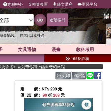
客服中心
領券專區
藝文講座
學習平台
進階搜尋
GO
、
、
果歷史是一群喵
暑期推薦
國際布克獎 臺灣漫
、
黎曼猜想
偉大的迷走神經
子
文具選物
漫畫
教科考用
165反詐騙
《史坎德》系列帶你踏上熱血奇幻旅程
列印
評論
定價
：NT$ 299 元
優惠價
：
90
折
269
元
領券後再享88折起
領