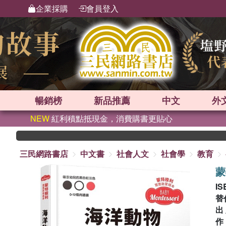
企業採購
會員登入
暢銷榜
新品
推薦
中文
外
NEW
紅利積點抵現金，消費購書更貼心
三民網路書店
中文書
社會人文
社會學
教育
蒙
IS
替
出