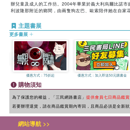
辦兒童及成人的工作坊。2004年畢業於義大利烏爾比諾市的義大利工藝美
利波隆那附近的鄉間，由兩隻狗左巴、歐索陪伴她在自家
主題書展
更多書展
優惠方式：
75折起
優惠方式：
加入即送50元購書金
購物須知
為了保護您的權益，「三民網路書店」
提供會員七日商品鑑賞
若要辦理退貨，請在商品鑑賞期內寄回，且商品必須是全新狀
網站導航 >>