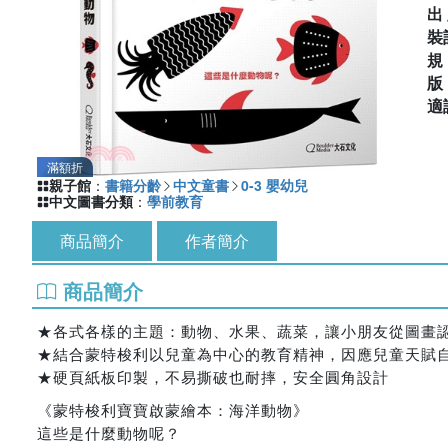
出
裝
適
滿額折
親子館
：
書籍分齡
中文童書
0-3 嬰幼兒
中文圖書分類
：
學前教育
商品簡介
作者簡介
商品簡介
★各式各樣的主題：動物、水果、蔬菜，讓小朋友從圖畫
★結合蒙特梭利以兒童為中心的教育精神，因應兒童天賦
★硬頁紙板印製，不易撕破也耐摔，安全圓角設計
《蒙特梭利寶寶啟蒙繪本：海洋動物》
這些是什麼動物呢？