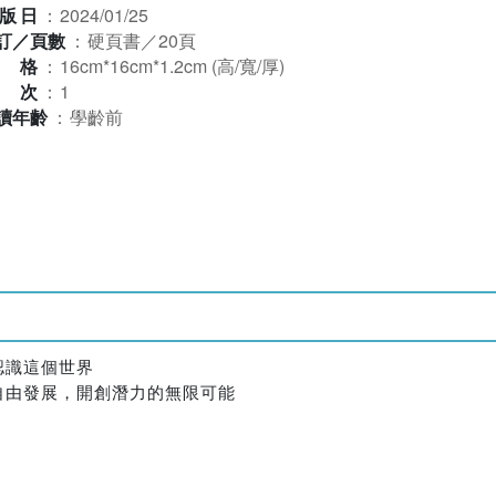
版日
：
2024/01/25
訂／頁數
：
硬頁書／20頁
規格
：
16cm*16cm*1.2cm (高/寬/厚)
版次
：
1
讀年齡
：
學齡前
認識這個世界
自由發展，開創潛力的無限可能