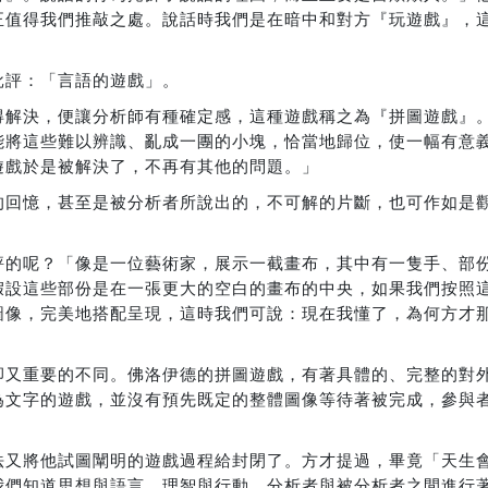
正值得我們推敲之處。說話時我們是在暗中和對方『玩遊戲』，
批評：「言語的遊戲」。
得解決，便讓分析師有種確定感，這種遊戲稱之為『拼圖遊戲』
能將這些難以辨識、亂成一團的小塊，恰當地歸位，使一幅有意
遊戲於是被解決了，不再有其他的問題。」
的回憶，甚至是被分析者所說出的，不可解的片斷，也可作如是
。
評的呢？「像是一位藝術家，展示一截畫布，其中有一隻手、部
假設這些部份是在一張更大的空白的畫布的中央，如果我們按照
圖像，完美地搭配呈現，這時我們可說：現在我懂了，為何方才
」
卻又重要的不同。佛洛伊德的拼圖遊戲，有著具體的、完整的對
為文字的遊戲，並沒有預先既定的整體圖像等待著被完成，參與
法又將他試圖闡明的遊戲過程給封閉了。方才提過，畢竟「天生
我們知道思想與語言、理智與行動、分析者與被分析者之間進行