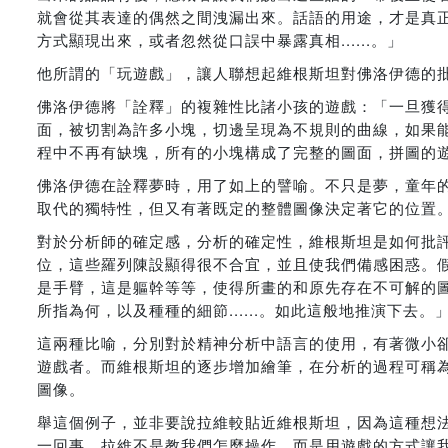
就會從其表達的偶然之間洩漏出來。話語的用途，才是真
方式顯現出來，或者忽然從口誤中暴露真相......。」
他所謂的「玩遊戲」，讓人聯想起維根斯坦對佛洛伊德的
佛洛伊德將「詮釋」的複雜性比諸小孩的遊戲：「一旦獲
面，被切割為許多小塊，切邊呈現為不規則的曲線，如果
程中不再有缺塊，所有的小塊構成了完整的圖面，拼圖的
佛洛伊德在詮釋夢時，用了如上的譬喻。不只是夢，童年
取代的獨特性，但又有著既定的整體圖像決定著它的位置
對於分析師的確定感，分析的確定性，維根斯坦是如何批
位，這些羅列陳設顯得很不合宜，並且使我們備感困惑。
是手臂，這是軀幹等等，使得所畫的和原先存在不可解的
所指為何，以及種種的細節......。如此這般地推演下去。
這兩種比喻，分別對於精神分析中語言的使用，有著微小
遊戲者。而維根斯坦的逐步增加繪筆，在分析的過程可稱
圖像。
舉這個例子，並非要說拉維較貼近維根斯坦，因為這種想
一回事。拉維不是教我們怎麼操作，而是用遊戲的方式讓