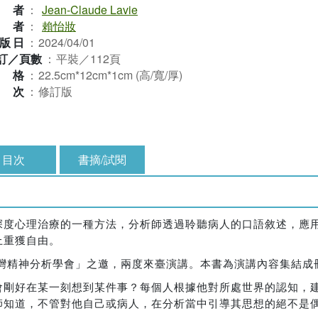
作者
：
Jean-Claude Lavie
譯者
：
賴怡妝
版日
：
2024/04/01
訂／頁數
：
平裝／112頁
規格
：
22.5cm*12cm*1cm (高/寬/厚)
版次
：
修訂版
目次
書摘/試閱
深度心理治療的一種方法，分析師透過聆聽病人的口語敘述，應
上重獲自由。
九的高齡應「臺灣精神分析學會」之邀，兩度來臺演講。本書為演講內容集結
會剛好在某一刻想到某件事？每個人根據他對所處世界的認知，
師知道，不管對他自己或病人，在分析當中引導其思想的絕不是