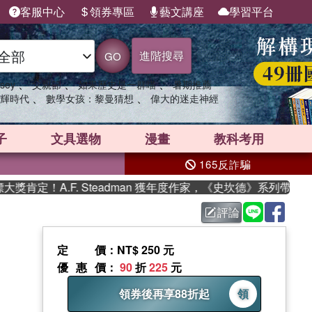
客服中心
領券專區
藝文講座
學習平台
進階搜尋
GO
、
、
、
sey
父親節
如果歷史是一群喵
暑期推薦
、
、
輝時代
數學女孩：黎曼猜想
偉大的迷走神經
子
文具選物
漫畫
教科考用
165反詐騙
F. Steadman 獲年度作家，《史坎德》系列帶你踏上熱血奇
評論
定價
：NT$ 250 元
優惠價
：
90
折
225
元
領券後再享88折起
領