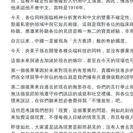
而，這種不確定性卻無礙於人們用中文溝通。因此，佛洛
他承認他不會中文。當時是1916年。
今天，各位同時面臨精神分析實作和中文的雙重不確定性
類最私密的領域中與它短兵相接。這就是我對各位的臨床
聆聽。應邀來聆聽各位的見證是獨一無二的寶貴經驗，非
自古以來，中國一直被視為「天方夜譚」般的奇妙國度。
今天，炎黃子孫在開發各種尖端科技的同時，並沒有摒棄
這個未來與過去加諸於現在的烙印，甚至在今天的現場也
第一個後果肇因於未來對現在的有形烙印。貴國科技進步
們在全球競爭中所佔的地位就是我們擁有共通價值觀的證
第二個後果來自過去於現在的無形存在。你們的言行舉止
無法循規蹈矩地遵守你們談話的成規和社交禮儀。與各位
慣來說話，在你們聽來想必會覺得我「不懂規矩」吧。
這些思考讓我們想到「現實」這個重要的問題。例如此刻
來知覺這個現實。不僅每個人目睹的情景互異，而且每個
即使如此，大家還是認為現實是顯而易見的，沒有人會去