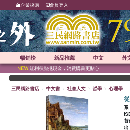
企業採購
會員登入
暢銷榜
新品
推薦
中文
外
NEW
紅利積點抵現金，消費購書更貼心
三民網路書店
中文書
社會人文
哲學
心理學
從
系
IS
替
出