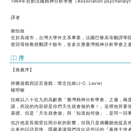
1964年合創法國精神分析學會（Association psycha
譯者
賴怡妝
生於高雄市，台灣大學外文系畢業，法國巴黎高等翻譯學院
曾回母校教授翻譯十餘年，並多次應臺灣精神分析學會之
序
【推薦序】
拼圖遊戲與語言遊戲：懷念拉維(J-C. Lavie)
楊明敏
拉維以八十近九的高齡應「臺灣精神分析學會」之邀，兩
講，所說的內容卻是你們天生就會做的事！」這裡他所要
基礎。但是「天生就會做」與「知道如何做」，是同一回
也許他是長期受拉岡分析的影響，但我只是偶爾聽他提及
出來的話語背後，隱藏著讓我們說出這些話的『幕後主使