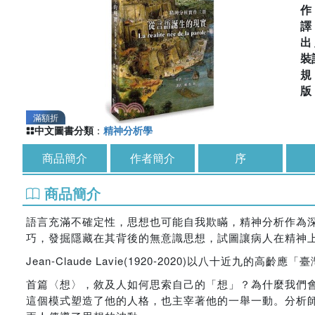
出
裝
滿額折
中文圖書分類
：
精神分析學
商品簡介
作者簡介
序
商品簡介
語言充滿不確定性，思想也可能自我欺瞞，精神分析作為
巧，發掘隱藏在其背後的無意識思想，試圖讓病人在精神
Jean-Claude Lavie(1920-2020)以八十近
首篇〈想〉，敘及人如何思索自己的「想」？為什麼我們
這個模式塑造了他的人格，也主宰著他的一舉一動。分析