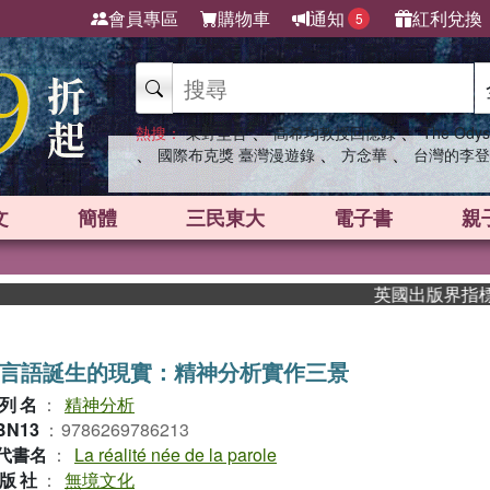
會員專區
購物車
通知
紅利兌換
5
、
、
熱搜：
東野圭吾
高希均教授回憶錄
The Odys
、
、
、
國際布克獎 臺灣漫遊錄
方念華
台灣的李登
文
簡體
三民東大
電子書
親
英國出版界指標大獎肯定！A.
言語誕生的現實：精神分析實作三景
列名
：
精神分析
BN13
：
9786269786213
代書名
：
La réalité née de la parole
版社
：
無境文化