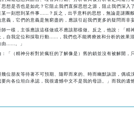
「思想是否也是如此？它阻止我們直探思想之源，阻止我們深入
一刻想到某件事......？反之，出乎意料的思想，無論是謎團
的意義，它們的意義是無窮盡的，應該引起我們更多的疑問而非
析師一樣，主張應該這樣做或不應該那樣做。反之，他說：「精
自我定位和採取行動......，我們也不能將療效和分析的效果
....。」
由：「（精神分析對於瘋狂的了解像是）舊的鎖並沒有被解開，
」
與幾位朋友等待著不可預期、隨即而來的、時而幽默詼諧，偶或
我要向各位坦白承認，我很遺憾中文不是我的母語。」而我的遺