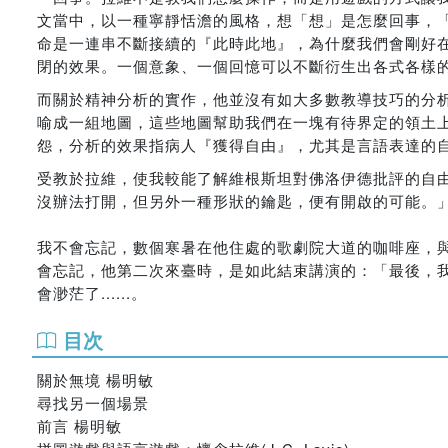
文當中，以一種寧靜恬澹的風格，想「想」是怎麼回事，
命是一連串不斷接續的『此時此地』，為什麼我們會剛好在某
閉的效果。一個意象、一個回憶可以不斷衍生出各式各樣
而關於精神分析的實作，他並沒有如大多數教導技巧的分
喻成一組地圖，這些地圖幫助我們在一塊有待界定的領土上，
怨，分析的效果指病人『獲得自由』，尤其是言語表達的自由..
受教於拉維，使我較能了解維根斯坦對佛洛伊德批評的自
沒辦法打開，但另外一種形狀的鑰匙，便有開啟的可能。
我不會忘記，數個寒暑在他住處的歌劇院大道的咖啡座，
會忘記，他第二次來臺時，是如此結束講演的：「最後，
會渺茫了......。
目次
關於無境 楊明敏
尋找另一個場景
前言 楊明敏