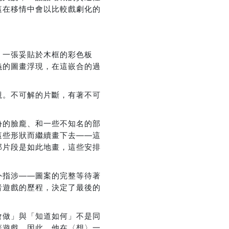
這在移情中會以比較戲劇化的
。一張妥貼於木框的彩色板
優惠方式：
75折
義的圖畫浮現，在這嵌合的過
觀。不可解的片斷，有著不可
份的臉龐、和一些不知名的部
這些形狀而繼續畫下去——這
優惠方式：
熱賣中
那片段是如此地畫，這些安排
外指涉——圖案的完整等待著
者遊戲的歷程，決定了最後的
會做」與「知道如何」不是同
優惠方式：
熱賣中
著遊戲。因此，他在〈想〉一