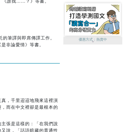
的犯罪》、《誰我……？》等書。
託的筆譯與即席傳譯工作。
優惠方式：
熱賣中
《是非論愛情》等書。
優惠方式：
單79雙75
天真，千里迢迢地飛來這裡演
裂，而在中文裡卻是最根本的
的主張是這樣的：「在我們說
優惠方式：
熱賣中
他又說，「話語暗藏的貫通性