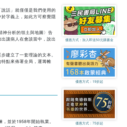
「說話」就僅僅是我們使用的
中於字義上，如此方可察覺隱
精神分析的領土與地圖〉告
聽出讓病人在會談當中，說出
優惠方式：
加入即送50元購書金
逐步建立了一套理論的文本。
的特點來佈署全局，運籌帷
優惠方式：
19折起
析的訓練，並於1958年開始執業。
優惠方式：
75折起