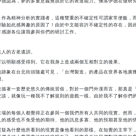
伊德認為，夢的多重意義無損於它的表達能力。佛洛伊德在做研
。作為精神分析的實踐者，這種雙重的不確定性可謂家常便飯，
經驗如此感興趣的原因了！由於中文能容許不確定性的存在，因
常感謝各位讓我參與你們的研討工作。
先人的古老遺訓。
可以明顯感受得到。它在我身上造成兩個互相對立的後果。
的跡象在台北街頭隨處可見，「台灣製造」的產品在世界各地廣
明。
依循著一套歷史悠久的傳統習俗，對於一個門外漢而言，那真是
交談，就像玩一種我不了解規則的遊戲一樣。由於我不了解你們
在場的每個人都覺得正在參與一個我們所有人共同的現實。然而
人的感受也不免受他的期待、他的訊息多寡、他的預期甚至他的
質疑為什麼他所看到的現實是像他看到的那樣。在知覺的主宰下