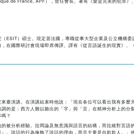
nalytique de France, APF），曾任會長。著有《愛是完美
（ESIT）碩士。現定居法國，專職從事大型企業及公立機構委
邀，在國際研討會現場即席傳譯。譯有《從言語誕生的現實》、
度來臺演講。在演講結束時他說：「現在各位可以看出我有多麼
強調的是：西方人難以聽出的「字」與「言」在精神分析上的分
事嗎？
他的被分析經驗。拉岡論及無意識與語言的結構，而拉維對言語
者』。說話的行為掩飾了說話的理由，而且主要是自欺欺人。」