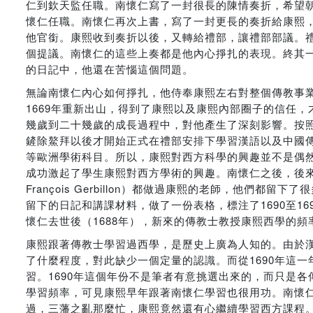
仁到欽天監任職。南懷仁寫了一封很長的陳情奏折，希望
懷仁任職。南懷仁再次上書，寫了一封更長的奏折給康熙
他官銜。康熙收到奏折以後，又轉給禮部，讓禮部部議。
個提議。南懷仁的這些上奏都是他內心掙扎的表現。終其一
的日記中，他還在苦惱這個問題。
無論南懷仁內心如何掙扎，他侍奉康熙左右對整個傳教事業
1669年重新出山，得到了康熙以及康熙內部圈子的信任
幾歲到二十幾歲的成長過程中，對他產生了深刻影響。按照
鏟除鰲拜以後才開始正式在禮部安排下學習漢語以及中國
等歐洲學術科目。所以，康熙對西方科學的興趣並不是偶
成功激起了學生康熙對西方學術的興趣。南懷仁之後，後來的傳教士徐
François Gerbillon）都做過康熙的老師，他們都留下
留下的日記和講課材料，做了一份表格，標注了1690至1
懷仁去世後（1688年），新來的傳教士教授康熙西學的頻
康熙跟著傳教士學習過西學，是歷史上廣為人知的。由於
了什麼程度，對此缺少一個定量的認識。而從1690年這
習。1690年這個年份不是筆者有意挑選出來的，而只是各
學習頻率，可見康熙早年跟著南懷仁學習也很用功。南懷
過，三藩之亂那麼忙，康熙竟然還有心繼續學習西方課程