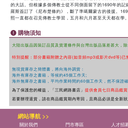
的大話。但根據多個傳教士從不同側面留下的1690年的記
羅斯簽訂了《尼布楚條約》，斷了準噶爾蒙古的後援。16
熙一直都在召見傳教士學習，五月和六月甚至天天都在學
購物須知
大陸出版品因裝訂品質及貨運條件與台灣出版品落差甚大，除
特別提醒：部分書籍附贈之內容(如音頻mp3或影片dvd等)已
無現貨庫存之簡體書，將向海外調貨：
海外有庫存之書籍，等候約45個工作天;
海外無庫存之書籍，平均作業時間約60個工作天，然不保證
為了保護您的權益，「三民網路書店」
提供會員七日商品鑑賞
若要辦理退貨，請在商品鑑賞期內寄回，且商品必須是全新狀
網站導航 >>
關於我們
門市專區
人才招