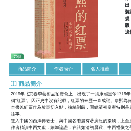
出
裝
適
70折
商品簡介
作者簡介
名人推薦
商品簡介
2019年北京春季藝術品拍賣會上，出現了一張康熙皇帝17
稱“紅票”。因正史中沒有記載，紅票的來歷一直成謎。康熙為
本書以紅票作為敘事切入點，抽絲剝繭，圍繞清初皇室特別是
往事。
進入中國的西洋傳教士，與中國各階層有著廣泛的接觸，上至
作者精讀中西文獻，細加論證，在諸如清初曆獄、中西禮儀之爭