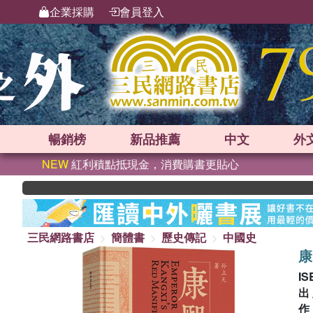
企業採購
會員登入
暢銷榜
新品
推薦
中文
外
NEW
紅利積點抵現金，消費購書更貼心
三民網路書店
簡體書
歷史傳記
中國史
康
IS
出