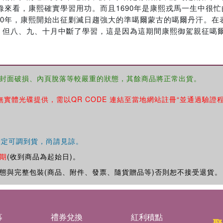
錄來看，康熙確實學習用功。而且1690年是康熙戎馬一生中很忙
90年，康熙開始出征剿滅日趨強大的準噶爾蒙古的噶爾丹汗。在
。但八、九、十月中斷了學習，這是因為這期間康熙御駕親征噶
封面破損、內頁脫落等較嚴重的狀態，其餘商品將正常出貨。
無實體光碟提供，需以QR CODE 連結至當地網站註冊“並通過驗證
確定可調到貨，尚請見諒。
期
(收到商品為起始日)。
態與完整包裝(商品、附件、發票、隨貨贈品等)否則恕不接受退貨。
募
禮券兌換
紅利積點