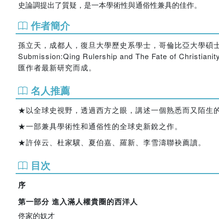
史論調提出了質疑，是一本學術性與通俗性兼具的佳作。
作者簡介
孫立天，成都人，復旦大學歷史系學士，哥倫比亞大學碩士，紐約市
Submission:Qing Rulership and The Fate of C
匯作者最新研究而成。
名人推薦
★以全球史視野，透過西方之眼，講述一個熟悉而又陌生
★一部兼具學術性和通俗性的全球史新銳之作。
★許倬云、杜家驥、夏伯嘉、羅新、李雪濤聯袂薦讀。
目次
序
第一部分 進入滿人權貴圈的西洋人
佟家的奴才