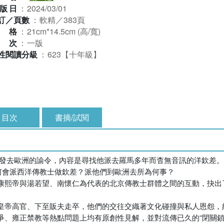
版日
：
2024/03/01
訂／頁數
：
軟精／383頁
規格
：
21cm*14.5cm (高/寬)
版次
：
一版
性閱讀分級
：
623【十年級】
目次
書摘/試閱
16年發去歐洲的諭令，內容是尋找他派去羅馬多年而杳無音訊的洋欽差
何會派西洋傳教士做欽差？派他們到歐洲去所為何事？
康熙帝與湯若望、南懷仁為代表的北京傳教士群體之間的互動，抉出
皇帝高官、下至販夫走卒，他們的交往交織著文化碰撞與私人恩怨，
、雍正禁教等熱點問題上均有原創性見解，並對流傳已久的“閉關鎖國”