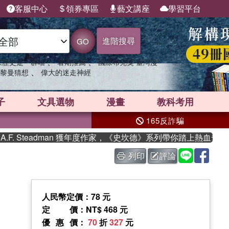
客服中心
領券專區
藝文講座
學習平台
進階搜尋
GO
、
、
果歷史是一群喵
暑期推薦
國際布克獎 臺灣漫
、
黎曼猜想
偉大的迷走神經
子
文具選物
漫畫
教科考用
165反詐騙
teadman 獲年度作家，《史坎德》系列帶你踏上熱血奇幻旅程
列印
評論
人民幣定價：78 元
定價
：NT$ 468 元
優惠價
：
70
折
327
元