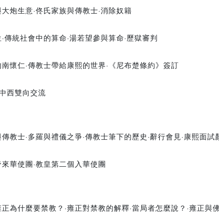
與大炮生意·佟氏家族與傳教士·消除奴籍
位·傳統社會中的算命·湯若望參與算命·歷獄審判
的南懷仁·傳教士帶給康熙的世界·《尼布楚條約》簽訂
·中西雙向交流
傳教士·多羅與禮儀之爭·傳教士筆下的歷史·辭行會見·康熙面試
帝來華使團·教皇第二個入華使團
雍正為什麼要禁教？·雍正對禁教的解釋·當局者怎麼說？·雍正與佛