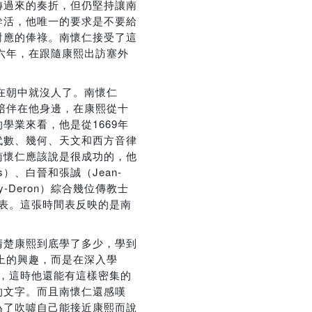
轉過來的奏折，但仍堅持讓南
幹活，他唯一的要求是不要給
對應的俸祿。南懷仁接受了這
六年，在跟隨康熙出訪塞外
在朝中就沒人了。南懷仁
陪伴在他身邊，在康熙從十
業來看，他是從1669年
代數、幾何、天文和西方音律
南懷仁應該說是很成功的，他
s）、白晉和張誠（Jean-
ry-Deron）綜合幾位傳教士
間表。這張時間表反映的是南
清楚康熙到底學了多少，學到
上的興趣，而是在深入學
歲，這時他還能有這樣密集的
的文字。而且南懷仁還感嘆
為了吹噓自己能接近康熙而說