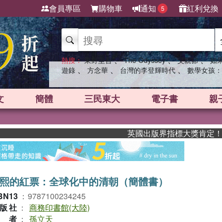
會員專區
購物車
通知
紅利兌換
5
、
、
、
熱搜：
東野圭吾
The Odyssey
父親節
如
、
、
、
遊錄
方念華
台灣的李登輝時代
數學女孩：
文
簡體
三民東大
電子書
親
英國出版界指標大獎肯定！A.F. S
熙的紅票：全球化中的清朝（簡體書）
BN13
：
9787100234245
版社
：
商務印書館(大陸)
作者
：
孫立天