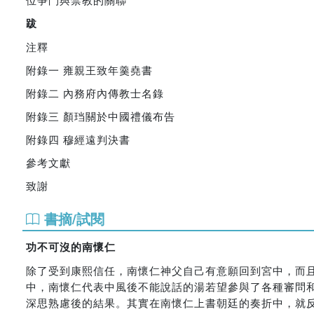
跋
注釋
附錄一 雍親王致年羹堯書
附錄二 內務府內傳教士名錄
附錄三 顏珰關於中國禮儀布告
附錄四 穆經遠判決書
參考文獻
致謝
書摘/試閱
功不可沒的南懷仁
除了受到康熙信任，南懷仁神父自己有意願回到宮中，而且
中，南懷仁代表中風後不能說話的湯若望參與了各種審問和
深思熟慮後的結果。其實在南懷仁上書朝廷的奏折中，就反