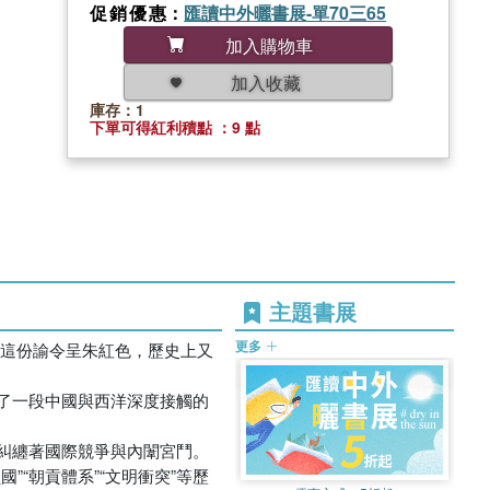
促銷優惠
：
匯讀中外曬書展-單70三65
加入購物車
加入收藏
庫存：1
下單可得紅利積點 ：9 點
主題書展
更多
。這份諭令呈朱紅色，歷史上又
了一段中國與西洋深度接觸的
糾纏著國際競爭與內闈宮鬥。
“朝貢體系”“文明衝突”等歷