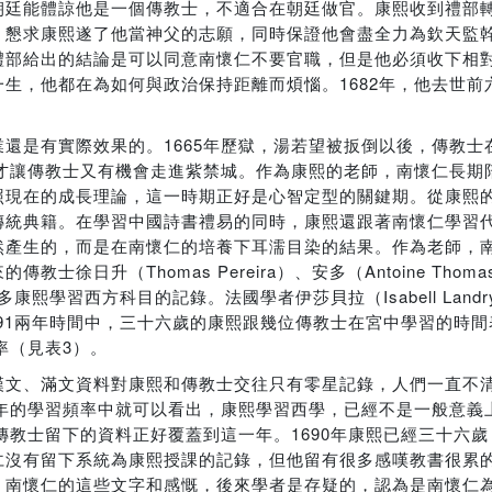
朝廷能體諒他是一個傳教士，不適合在朝廷做官。康熙收到禮部
，懇求康熙遂了他當神父的志願，同時保證他會盡全力為欽天監
禮部給出的結論是可以同意南懷仁不要官職，但是他必須收下相
生，他都在為如何與政治保持距離而煩惱。1682年，他去世前
還是有實際效果的。1665年歷獄，湯若望被扳倒以後，傳教士
，才讓傳教士又有機會走進紫禁城。作為康熙的老師，南懷仁長期
現在的成長理論，這一時期正好是心智定型的關鍵期。從康熙的學
傳統典籍。在學習中國詩書禮易的同時，康熙還跟著南懷仁學習
然產生的，而是在南懷仁的培養下耳濡目染的結果。作為老師，
日升（Thomas Pereira）、安多（Antoine Thoma
了很多康熙學習西方科目的記錄。法國學者伊莎貝拉（Isabell Land
691兩年時間中，三十六歲的康熙跟幾位傳教士在宮中學習的時
率（見表3）。
漢文、滿文資料對康熙和傳教士交往只有零星記錄，人們一直不
一年的學習頻率中就可以看出，康熙學習西學，已經不是一般意義
傳教士留下的資料正好覆蓋到這一年。1690年康熙已經三十六
仁沒有留下系統為康熙授課的記錄，但他留有很多感嘆教書很累
。南懷仁的這些文字和感慨，後來學者是存疑的，認為是南懷仁