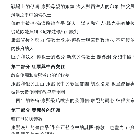
戰場上的俘虜·康熙母親的娘家·滿人對西洋人的印象·神父
滿漢之爭中的傳教士
傳教士被抓·滿漢路線之爭·滿人、漢人和洋人·楊光先的地
從鏟除鰲拜到《尼布楚條約》談判
康熙背後的勢力·傳教士登場·傳教士與宮廷政治·功不可沒
內務府的人
臣子和奴才·傳教士的名分·新來的傳教士·關係網·介紹中國
第二部分 紅票與中西交往
教皇使團和康熙派出的洋欽差
康熙和他的江山·康熙眼中的教皇使團·初次接見·教皇使節與
彼得大帝使團和教皇新使團
十四年的等待·康熙發給歐洲的公開信·康熙的耐心·彼得大
第三部分 榮耀後的沉寂
雍正爭位與禁教
康熙晚年的皇位爭鬥·雍正登位中的謎團·傳教士也盡力了·
位爭鬥與禁教的關聯