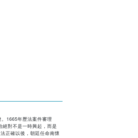
優惠方式：
68折起
優惠方式：
熱賣中
1665年歷法案件審理
治絕對不是一時興起，而是
歷法正確以後，朝廷任命南懷