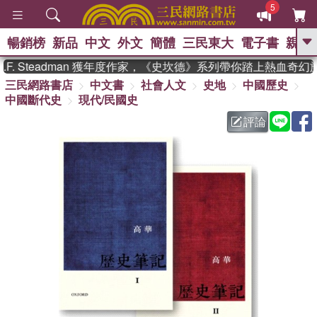
5
暢銷榜
新品
中文
外文
簡體
三民東大
電子書
親子
GO
. Steadman 獲年度作家，《史坎德》系列帶你踏上熱血奇幻旅
三民網路書店
中文書
社會人文
史地
中國歷史
、
熱搜：
東野圭吾
高希均教授回憶錄
中國斷代史
現代/民國史
、
、
、
The Odyssey
父親節
花開錦
、
、
、
繡
暑期推薦
方念華
台灣的
評論
、
李登輝時代
數學女孩：黎曼猜想
、
、
偉大的迷走神經
如果歷史是一
、
群喵
臺灣漫遊錄