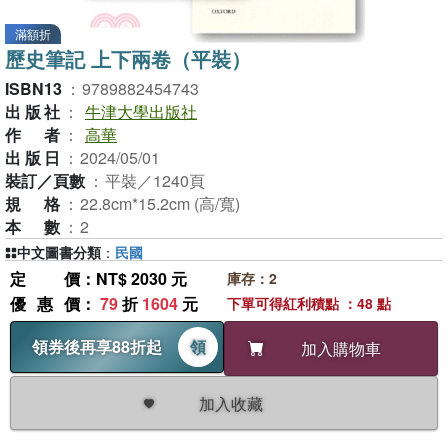
滿額折
歷史筆記 上下兩卷（平裝）
ISBN13
：
9789882454743
出版社
：
牛津大學出版社
作者
：
高華
出版日
：
2024/05/01
裝訂／頁數
：
平裝／1240頁
規格
：
22.8cm*15.2cm (高/寬)
本數
：
2
中文圖書分類
：
民國
定價
：NT$ 2030 元
庫存：2
優惠價
：
79
折
1604
元
下單可得紅利積點 ：48 點
領券後再享88折起
領
加入購物車
加入收藏