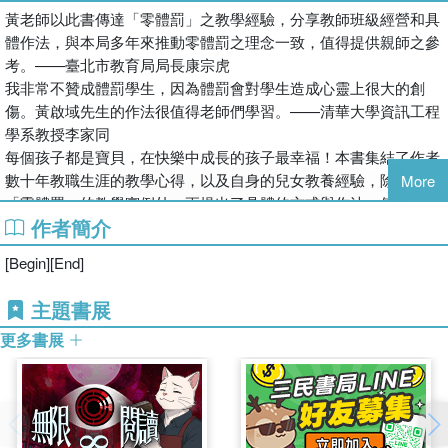
黃老師以此書傳達「零體罰」之教學經驗，分享教師班級經營和具
體作法，與本局多年來推動零體罰之理念一致，值得提供親師之參
考。——臺北市教育局局長康宗虎

我非常不贊成體罰學生，因為體罰會對學生造成心靈上很大的創
傷。黃啟域先生的作法很值得老師們學習。——清華大學資訊工程
學系教授李家同

每個孩子都是寶貝，在快樂中成長的孩子最幸福！本書集結了作者
數十年教職生涯的教學心得，以及自身的兒女教養經驗，除了分享
More
「零體罰」的教學實例外，更提出了具體的方式與作法，值得父母
作者簡介
與教師一讀。準備好了嗎？試試愛的教育，一起體驗零體罰的魔力
吧！
[Begin][End]
主題書展
更多書展