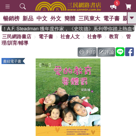
5
暢銷榜
新品
中文
外文
簡體
三民東大
電子書
親子
GO
.F. Steadman 獲年度作家，《史坎德》系列帶你踏上熱血奇
三民網路書店
電子書
社會人文
社會學
教育
管
、
、
熱搜：
東野圭吾
The Odyssey
理/訓育/輔導
、
、
父親節
如果歷史是一群喵
暑期
、
、
推薦
國際布克獎 臺灣漫遊錄
方
列印
評論
、
、
念華
台灣的李登輝時代
數學女
書紐電子書
、
孩：黎曼猜想
偉大的迷走神經