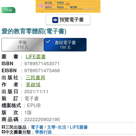
75折
預覽電子書
愛的教育零體罰(電子書)
平裝
書紐電子書
170 元
150 元
叢書
：
LIFE叢書
ISBN
：
9789571453071
EISBN
：
9789571473468
出版社
：
三民書局
作者
：
黃啟域
出版日
：
2021/11/11
裝訂
：
電子書
檔案格式
：
EPUB
版次
：
1版
商品碼
：
2222220902195
三民出版品
：
電子書
文學･生活
LIFE叢書
中文圖書分類
：
學務行政