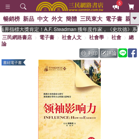
5
暢銷榜
新品
中文
外文
簡體
三民東大
電子書
親子
GO
界指標大獎肯定！A.F. Steadman 獲年度作家，《史坎德》
三民網路書店
電子書
社會人文
社會學
社會
總
、
熱搜：
東野圭吾
高希均教授回憶錄
論
、
、
、
The Odyssey
父親節
如果歷
、
、
史是一群喵
暑期推薦
國際布克
列印
評論
、
、
獎 臺灣漫遊錄
方念華
台灣的李
書紐電子書
、
、
登輝時代
數學女孩：黎曼猜想
偉大的迷走神經