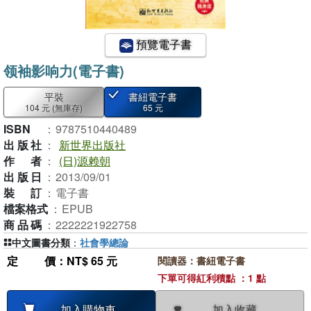
預覽電子書
领袖影响力(電子書)
平裝
書紐電子書
104 元
(無庫存)
65 元
ISBN
：
9787510440489
出版社
：
新世界出版社
作者
：
(日)源赖朝
出版日
：
2013/09/01
裝訂
：
電子書
檔案格式
：
EPUB
商品碼
：
2222221922758
中文圖書分類
：
社會學總論
定價
：NT$ 65 元
閱讀器：書紐電子書
下單可得紅利積點 ：1 點
加入收藏
加入購物車