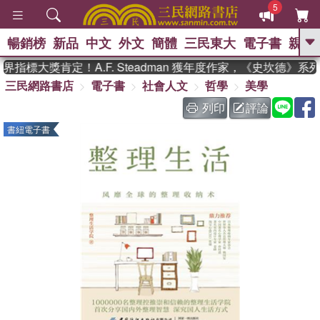
5
暢銷榜
新品
中文
外文
簡體
三民東大
電子書
親子
GO
指標大獎肯定！A.F. Steadman 獲年度作家，《史坎德》系
三民網路書店
電子書
社會人文
哲學
美學
、
熱搜：
東野圭吾
高希均教授回憶錄
、
、
、
The Odyssey
父親節
如果歷
列印
評論
、
、
史是一群喵
暑期推薦
國際布克
書紐電子書
、
、
獎 臺灣漫遊錄
方念華
台灣的李
、
、
登輝時代
數學女孩：黎曼猜想
偉大的迷走神經