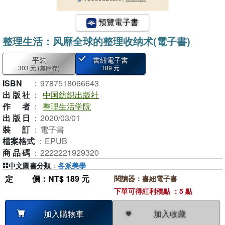
預覽電子書
整理生活：风靡全球的整理收纳术(電子書)
平裝
書紐電子書
303 元
(無庫存)
189 元
ISBN
：
9787518066643
出版社
：
中国纺织出版社
作者
：
整理生活学院
出版日
：
2020/03/01
裝訂
：
電子書
檔案格式
：
EPUB
商品碼
：
2222221929320
中文圖書分類
：
各派美學
定價
：NT$ 189 元
閱讀器：書紐電子書
下單可得紅利積點 ：5 點
加入收藏
加入購物車