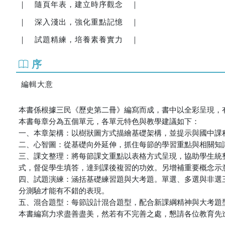
｜ 隨頁年表，建立時序觀念 ｜
｜ 深入淺出，強化重點記憶 ｜
｜ 試題精練，培養素養實力 ｜
序
編輯大意
本書係根據三民《歷史第二冊》編寫而成，書中以全彩呈現，
本書每章分為五個單元，各單元特色與教學建議如下：
一、本章架構：以樹狀圖方式描繪基礎架構，並提示與國中課
二、心智圖：從基礎向外延伸，抓住每節的學習重點與相關知
三、課文整理：將每節課文重點以表格方式呈現，協助學生統
式，督促學生填答，達到課後複習的功效。另增補重要概念示
四、試題演練：涵括基礎練習題與大考題。單選、多選與非選
分測驗才能有不錯的表現。
五、混合題型：每節設計混合題型，配合新課綱精神與大考題
本書編寫力求盡善盡美，然若有不完善之處，懇請各位教育先