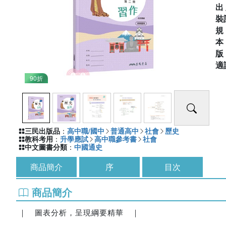
出
裝
適
90折
三民出版品
：
高中職/國中
普通高中
社會
歷史
教科考用
：
升學應試
高中職參考書
社會
中文圖書分類
：
中國通史
商品簡介
序
目次
商品簡介
｜ 圖表分析，呈現綱要精華 ｜