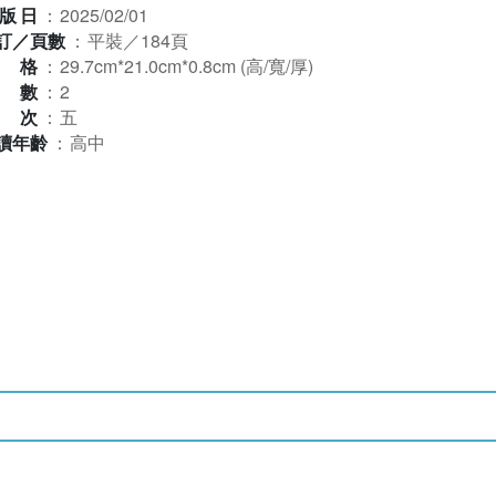
版日
：
2025/02/01
訂／頁數
：
平裝／184頁
規格
：
29.7cm*21.0cm*0.8cm (高/寬/厚)
本數
：
2
版次
：
五
讀年齡
：
高中