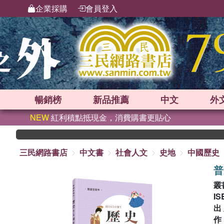
企業採購
會員登入
暢銷榜
新品
推薦
中文
外
NEW
紅利積點抵現金，消費購書更貼心
三民網路書店
中文書
社會人文
史地
中國歷史
普
叢
IS
出