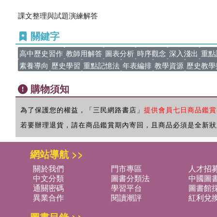
課文整理與試題演練解答
關鍵字
高中歷史習作
教師用解答
圖表分析
時序觀念
深入淺出
重點
素養導向
歷史學習
重點記憶法
年表編排
教學資源
歷史教學
購物須知
為了保護您的權益，「三民網路書店」
提供會員七日商品鑑賞
若要辦理退貨，請在商品鑑賞期內寄回，且商品必須是全新狀
網站導航 >>
關於我們
門市專區
人才招
中文分類
圖書分類法
中國圖
通關密碼
學習平台
圖書館採
異業合作
閱讀潮評
紅利兌
圖書目錄 >>