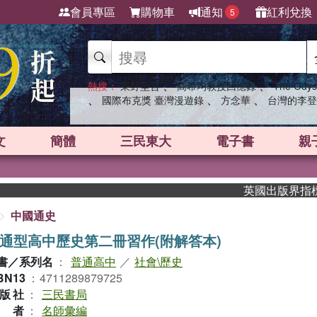
會員專區
購物車
通知
紅利兌換
5
、
、
熱搜：
東野圭吾
高希均教授回憶錄
The Odys
、
、
、
國際布克獎 臺灣漫遊錄
方念華
台灣的李登
文
簡體
三民東大
電子書
親
英國出版界指標大獎肯定
中國通史
通型高中歷史第二冊習作(附解答本)
書／系列名
：
普通高中
／
社會\歷史
BN13
：
4711289879725
版社
：
三民書局
作者
：
名師彙編