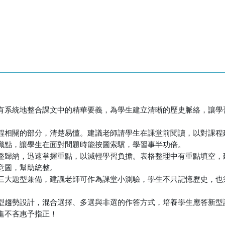
有系統地整合課文中的精華要義，為學生建立清晰的歷史脈絡，讓學
程相關的部分，清楚易懂。建議老師請學生在課堂前閱讀，以對課程
識點，讓學生在面對問題時能按圖索驥，學習事半功倍。
整歸納，迅速掌握重點，以減輕學習負擔。表格整理中有重點填空，
意圖，幫助統整。
三大題型兼備，建議老師可作為課堂小測驗，學生不只記憶歷史，也
型趨勢設計，混合選擇、多選與非選的作答方式，培養學生應答新型
進不吝惠予指正！