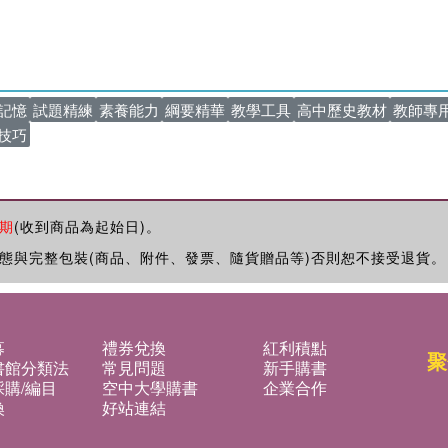
記憶
試題精練
素養能力
綱要精華
教學工具
高中歷史教材
教師專
技巧
期
(收到商品為起始日)。
態與完整包裝(商品、附件、發票、隨貨贈品等)否則恕不接受退貨。
募
禮券兌換
紅利積點
聚
書館分類法
常見問題
新手購書
購/編目
空中大學購書
企業合作
換
好站連結