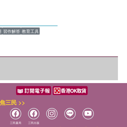
優惠方式：
熱賣中
用
習作解答
教育工具
焦三民 >>
三民書局
三民出版