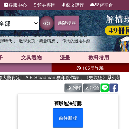
客服中心
領券專區
藝文講座
學習平台
進階搜尋
GO
、
、
、
sey
父親節
如果歷史是一群喵
暑期推薦
、
、
輝時代
數學女孩：黎曼猜想
偉大的迷走神經
子
文具選物
漫畫
教科考用
165反詐騙
！A.F. Steadman 獲年度作家，《史坎德》系列帶你踏上熱
列印
評論
舊版無法訂購
前往新版