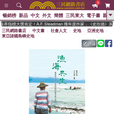
5
暢銷榜
新品
中文
外文
簡體
三民東大
電子書
親子
GO
界指標大獎肯定！A.F. Steadman 獲年度作家，《史坎德》
三民網路書店
中文書
社會人文
史地
亞洲史地
、
熱搜：
東野圭吾
高希均教授回憶錄
東亞諸國島嶼史地
、
、
、
The Odyssey
父親節
如果歷
、
、
史是一群喵
暑期推薦
國際布克
評論
、
、
獎 臺灣漫遊錄
方念華
台灣的李
、
、
登輝時代
數學女孩：黎曼猜想
偉大的迷走神經