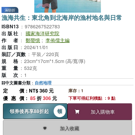
滿額折
漁海共生：東北角到北海岸的漁村地名與日常
ISBN13
：
9786267522783
出版社
：
國家海洋研究院
作者
：
鄭螢憶
;
李侑儒主編
出版日
：
2024/11/01
裝訂／頁數
：
平裝／220頁
規格
：
23cm*17cm*1.5cm (高/寬/厚)
重量
：
532克
版次
：
1
中文圖書分類
：
自然地理
定價
：NT$ 360 元
庫存：1
優惠價
：
85
折
306
元
下單可得紅利積點 ：9 點
領券後再享88折起
領
加入購物車
加入收藏