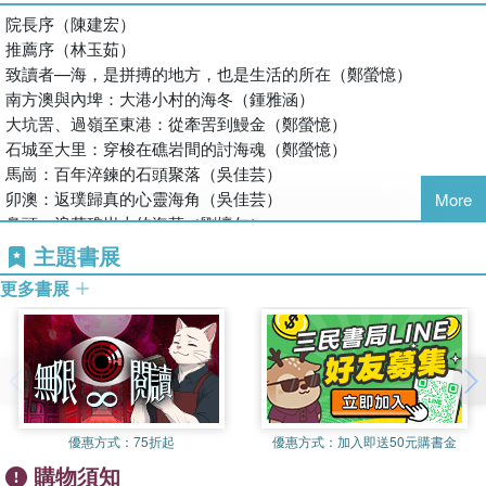
院長序（陳建宏）
推薦序（林玉茹）
致讀者—海，是拼搏的地方，也是生活的所在（鄭螢憶）
南方澳與內埤：大港小村的海冬（鍾雅涵）
大坑罟、過嶺至東港：從牽罟到鰻金（鄭螢憶）
石城至大里：穿梭在礁岩間的討海魂（鄭螢憶）
馬崗：百年淬鍊的石頭聚落（吳佳芸）
卯澳：返璞歸真的心靈海角（吳佳芸）
More
鼻頭：浪花礁岩上的海菜（劉懷仁）
南雅：山海交匯的農礦漁港（劉懷仁）
主題書展
磺港：火山北麓的港街（李侑儒）
更多書展
老梅：萬藍叢中的一片綠（吳景傑）
編後語（李侑儒）
參考資料
優惠方式：
75折起
優惠方式：
加入即送50元購書金
購物須知