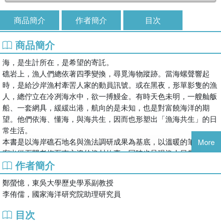
商品簡介
作者簡介
目次
商品簡介
海，是生計所在，是希望的寄託。
礁岩上，漁人們總依著四季變換，尋覓海物蹤跡。當海螺聲響起
時，是給沙岸漁村牽罟人家的動員訊號。或在黑夜，形單影隻的漁
人，總佇立在冷冽海水中，欲一搏鰻金。有時天色未明，一艘舢舨
船、一套網具，緩緩出港，航向的是未知，也是對富饒海洋的期
望。他們依海、懂海，與海共生，因而也形塑出「漁海共生」的日
常生活。
本書是以海岸礁石地名與漁法調研成果為基底，以溫暖的筆觸，書
More
寫出從石門老梅至南方澳的漁村故事，同時也呈現漁人日常與海洋
作者簡介
文化。
鄭螢憶，東吳大學歷史學系副教授
李侑儒，國家海洋研究院助理研究員
目次