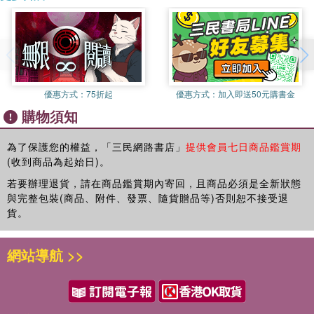
．從照顧自家毛小孩，到創辦狗狗身心健康的幼兒園之路
．為老去的狗狗加強保養保健照顧，希望能愛牠更久、更久
．毛小孩的健康，就是我們的快樂來源
．及早發現避免疾病的惡化，就能減少後續的醫療成本及毛孩苦痛
．兩隻貓的重生之路，也是我們對毛孩的承諾
．預防疾病的發生，是所有毛孩爸媽負責任的態度與心願
優惠方式：
75折起
優惠方式：
加入即送50元購書金
購物須知
2-2你有多了解牠們，牠們就有多幸福
．毛孩的重要開銷，你希望花在未來的醫療照護，還是當下的保健
預防呢？
為了保護您的權益，「三民網路書店」
提供會員七日商品鑑賞期
(收到商品為起始日)。
．因為愛，你會知道毛小孩的預防保健對你和牠都很重要
預防醫學＝提前照顧，不讓愛徒留遺憾
若要辦理退貨，請在商品鑑賞期內寄回，且商品必須是全新狀態
．全球毛孩預防保健觀念大崛起，你跟上了嗎？
與完整包裝(商品、附件、發票、隨貨贈品等)否則恕不接受退
．毛孩健康不只是三餐責任，營養補充與日常保養，才能讓牠真正
貨。
活得健康有活力
．別等牠生病才後悔，預防保健是愛的未雨綢繆
網站導航 >>
Part.3超前部署的保健實踐指南
．為毛孩做好預防醫學，「找健康」比「找疾病」來得好！
．生病不只是花錢的開始，更是毛孩痛苦的開始