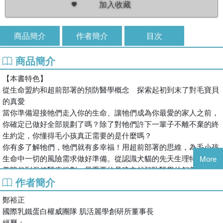
加入收藏
商品簡介
作者簡介
目次
商品簡介
【本書特色】
從生命盟約和超前部署的預防醫學概念 探索起初到末了對毛寶貝
的真愛
當你準備迎接牠們走入你的生命、讓牠們成為你最愛的家人之前，
你確定已做好全部規劃了嗎？除了對牠們許下一輩子不離不棄的終
生約定，你懂得毛小孩真正需要的是什麼嗎？
你有多了解牠們，牠們就有多幸福！用超前部署的思維，為毛小孩
生命中一切的風險需求做好準備。從認識犬貓的先天生理特質、教
More
養陪伴到保健醫療規劃，最重要的是建立起預防醫學的飼養觀念，
作者簡介
就能以最輕省的方式照顧好毛小孩的身體健康，不讓生命中留下遺
憾，是本書最重要的宗旨。
鄭裕正
國際乳鐵蛋白權威團隊 肌活麗學創研所董事長
經歷：