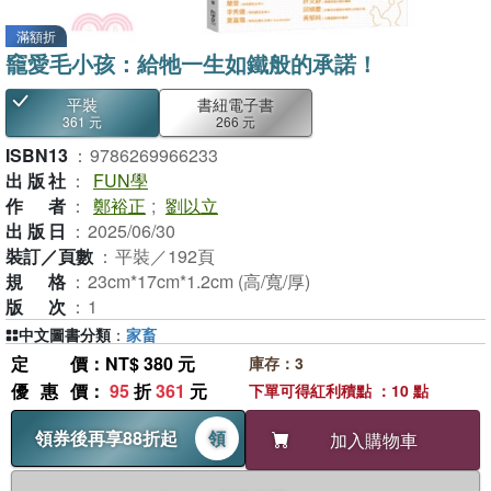
滿額折
竉愛毛小孩：給牠一生如鐵般的承諾！
平裝
書紐電子書
361 元
266 元
ISBN13
：
9786269966233
出版社
：
FUN學
作者
：
鄭裕正
;
劉以立
出版日
：
2025/06/30
裝訂／頁數
：
平裝／192頁
規格
：
23cm*17cm*1.2cm (高/寬/厚)
版次
：
1
中文圖書分類
：
家畜
定價
：NT$ 380 元
庫存：3
優惠價
：
95
折
361
元
下單可得紅利積點 ：10 點
領券後再享88折起
領
加入購物車