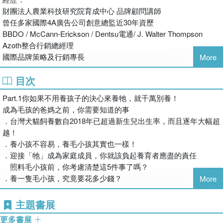
☆本書特色
財團法人農業科技研究院育成中心 品牌顧問講師
以倡議「寵物預防醫學」的角度切入，
曾任多家國際4A廣告公司創意總監近30年資歷
教導飼主從認識毛孩先天的生理特質、教養陪伴到保健醫療規劃
BBDO / McCann-Erickson / Dentsu電通/ J. Walter Thompson
以及超級營養素－乳鐵蛋白的保養保健應用知識傳遞
Azoth整合行銷總經理
為毛小孩提供良好的生活品質與減輕醫療負擔
國際品牌策略及行銷專長
More
☆重磅推薦
目次
劉以立
趙少康 前中國廣播公司董事長知名主持人
國立臺灣大學臨床動物醫學研究所副教授
錢胡家琪 YWCA 中華民國基督教女青年會協會理事長
Part.1你如果不用養孩子的決心來養牠，就千萬別養！
經歷：
蘭萱 知名節目主持人
成為毛孩的爸媽之前，你需要知道的事
擁有日本東京大學獸醫學博士學位，並教授多門課程，如流浪動物
李秀媛 知名節目主持人
．台灣犬貓飼養數自2018年已超過新生兒出生率，而且逐年大幅超
醫學入門、流浪動物醫學及實習、骨再生醫學概論、臨床討論、小
Davis 社團法人貓咪也瘋狂公益協會理事長＆Facebook「貓咪也
越！
動物外科學、小動物外科手術及實習等。此外，也積極帶領學生參
瘋狂俱樂部 CrazyCat club」社團社長
．養小孩不容易，養毛小孩其實也一樣！
與社會服務，曾帶領學生為民間動物收容所的犬隻進行疫苗注射，
夏嘉璐 知名主播＆主持人＆podcaster
．迎接「牠」成為家庭成員，你就該負起養育者應盡的責任
定期在收容所和偏鄉進行絕育服務。
許文靜 美國南加大眼科醫師＆台北青青學苑婚姻／親子講座講師
照料毛小孩前，你考慮清楚這5件事了嗎？
邱順慶 紅隼兆生醫股份有限公司執行長
．養一隻毛小孩，究竟要花多少錢？
More
黃郁純 大腸直腸外科醫師
Part.2寵愛牠，你該懂的就不能只是皮毛
主題書展
2-1他們與毛孩的故事，成為最動人的一生盟約
更多書展