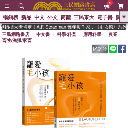
5
暢銷榜
新品
中文
外文
簡體
三民東大
電子書
親子
GO
標大獎肯定！A.F. Steadman 獲年度作家，《史坎德》系
三民網路書店
中文書
科學‧科普
應用科學
農業
、
熱搜：
東野圭吾
高希均教授回憶錄
畜牧/漁獵/家畜
、
、
、
The Odyssey
父親節
如果歷
、
、
史是一群喵
暑期推薦
國際布克
評論
、
、
獎 臺灣漫遊錄
方念華
台灣的李
、
、
登輝時代
數學女孩：黎曼猜想
偉大的迷走神經