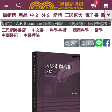
5
暢銷榜
新品
中文
外文
簡體
三民東大
電子書
親子
GO
定！A.F. Steadman 獲年度作家，《史坎德》系列帶你踏上
三民網路書店
中文書
科學‧科普
應用科學
醫學
、
、
熱搜：
東野圭吾
The Odyssey
中國醫葯
中醫理論
、
、
父親節
如果歷史是一群喵
暑期
、
、
推薦
國際布克獎 臺灣漫遊錄
方
列印
評論
、
、
念華
台灣的李登輝時代
數學女
、
孩：黎曼猜想
偉大的迷走神經