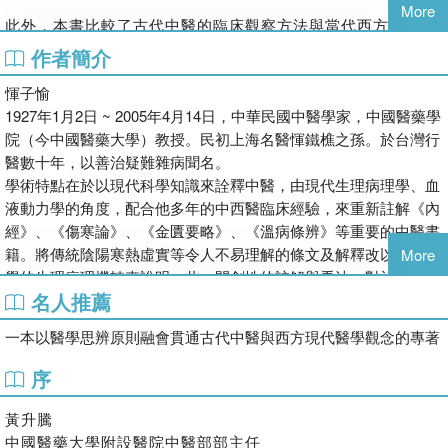
More
此外，本書比較了古代中醫的臨床觀察方法與當代西方醫學以
解剖學為基礎的不同視角，強調《素問》的醫學思辨原則，在
作者簡介
於相同的疾病於不同個體上可能呈現的不同診斷依據。醫者應
惲子愉
當考量疾病與人的相互關係，避免過度專注於單一理論，而忽
1927年1月2日 ~ 2005年4月14日，中華民國中醫學家，中國醫藥學
略病情變化的可能性。對於中西醫學理論與臨床應用的分析，
院（今中國醫藥大學）教授。民初上海名醫惲鐵樵之孫。於台灣行
使本書足以作為海內外學者研究《素問》的重要參考。
醫數十年，以善治疑難雜病聞名。
學術特點在於以現代科學知識來詮釋中醫，由現代生理病理學、血
液動力學的角度，配合他多年的中西醫臨床經驗，來重新註解《內
經》、《傷寒論》、《金匱要略》、《溫病條辨》等重要的中醫書
籍。將傳統陰陽寒熱虛實等令人不易理解的條文及解釋改以現代醫
More
學的生理病理機轉來說明，此一開創性的註解與看法，對於中醫的
名人推薦
科學化與現代化有著重大的影響，讓傳統中醫與現代西醫的對話，
有一共通的語言。
一本以醫學思辨原則融會貫通古代中醫與西方現代醫學觀念的專著
序
黃升騰
中國醫藥大學附設醫院中醫部部主任