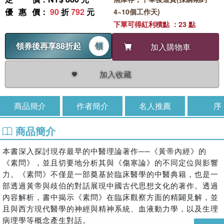
優惠價
：
90
折
792
元
4~10個工作天)
下單可得紅利積點 ：23 點
領券後再享88折起
領
加入購物車
加入收藏
商品簡介
作者簡介
名人推薦
序
商品簡介
本書深入探討現存最早的中醫理論著作──《黃帝內經》的
《素問》，並且切要地分析其與《傷寒論》的不同定位與影響
力。《素問》不僅是一部奠基於臨床醫學的中醫典籍，也是一
部透過黃帝與歧伯的對話展現中國古代思想文化的著作。透過
內容解析，書中揭示《素問》在臨床觀察方面的精闢見解，並
且與西方現代醫學的神經與精神系統、血液動力學，以及生理
病理學等概念產生對話。