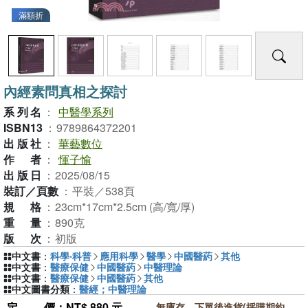
滿額折
內經素問真相之探討
系列名
：
中醫學系列
ISBN13
：
9789864372201
出版社
：
華藝數位
作者
：
惲子愉
出版日
：
2025/08/15
裝訂／頁數
：
平裝／538頁
規格
：
23cm*17cm*2.5cm (高/寬/厚)
重量
：
890克
版次
：
初版
中文書
：
科學‧科普
應用科學
醫學
中國醫葯
其他
中文書
：
醫療保健
中國醫葯
中醫理論
中文書
：
醫療保健
中國醫葯
其他
中文圖書分類
：
醫經；中醫理論
定價
：NT$ 880 元
無庫存，下單後進貨(採購期約