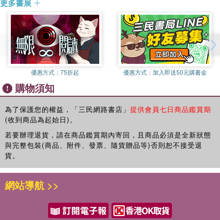
更多書展
陰陽離合論篇第六 .............................................................53
陰陽別論篇第七 ................................................................59
靈蘭秘典論篇第八 .............................................................67
六節藏象論篇第九 .............................................................71
五藏生成篇第十 ................................................................81
五藏別論篇第十一 .............................................................93
優惠方式：
75折起
優惠方式：
加入即送50元購書金
異法方宜論篇第十二..........................................................97
購物須知
移精變氣論篇第十三........................................................101
湯液醪醴論篇第十四........................................................105
玉版論要篇第十五 ...........................................................109
為了保護您的權益，「三民網路書店」
提供會員七日商品鑑賞期
(收到商品為起始日)。
診要經終論篇第十六........................................................113
脈要精微論篇第十七........................................................121
若要辦理退貨，請在商品鑑賞期內寄回，且商品必須是全新狀態
平人氣象論篇第十八........................................................141
與完整包裝(商品、附件、發票、隨貨贈品等)否則恕不接受退
玉機真藏論篇第十九........................................................149
貨。
三部九候論篇第二十........................................................163
經脈別論篇第二十一........................................................171
網站導航 >>
藏氣法時論篇第二十二 ....................................................179
宣明五氣篇第二十三........................................................189
血氣形志篇第二十四........................................................197