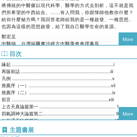
將傳統的中醫藥以現代科學、醫學的方式去剖析，這不就是我
們所希望的中西結合。……有人問我，你跟惲師他教你什麼？
給你什麼秘方嗎？我回答老師給我的是一種啟發、一種思想。
也因為這樣的思想啟發，給了我自己醫學生命的泉源。
鄭宏足
More
中醫師、台灣福爾摩沙經方中醫學會會理事長
惲老師在中國醫藥學院（現為中國醫藥大學）中醫學系教授
目次
「傷寒論」多年，培養出無數的優秀學生，同時也在附設醫院
緣起 ...................................................................................i
擔任首任中醫內科部主任，行醫善治疑難雜病，聞名一時。他
再版前誌 .........................................................................iii
以現代科學知識詮釋中醫理論，註解了《內經》、《傷寒
凡例 ..................................................................................v
論》、《金匱要略》、《溫病條辨》等書。現今臺灣中醫學術
推薦序（一）...................................................................vii
界領導人物均曾受業於他，故惲老師對於目前臺灣中醫界著重
推薦序（二）....................................................................ix
科學實證與強調中醫現代化的發展方向，有著重大的影響。
前言 ...............................................................................xiii
上古天真論篇第一 .............................................................. 1
四氣調神大論篇第二........................................................... 9
More
生氣通天論篇第三 .............................................................15
金匱真言論篇第四 .............................................................29
主題書展
陰陽應象大論篇第五..........................................................35