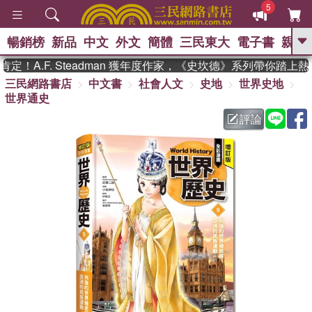
5
暢銷榜
新品
中文
外文
簡體
三民東大
電子書
親子
GO
A.F. Steadman 獲年度作家，《史坎德》系列帶你踏上熱血
三民網路書店
中文書
社會人文
史地
世界史地
、
熱搜：
東野圭吾
高希均教授回憶錄
世界通史
、
、
、
The Odyssey
父親節
如果歷
、
、
史是一群喵
暑期推薦
國際布克
評論
、
、
獎 臺灣漫遊錄
方念華
台灣的李
、
、
登輝時代
數學女孩：黎曼猜想
偉大的迷走神經