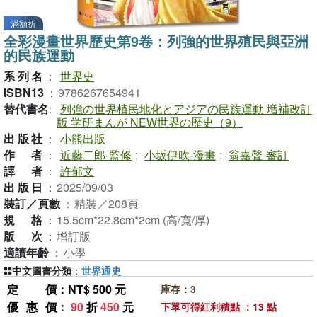
滿額折
全彩漫畫世界歷史第9卷：列強的世界殖民與亞洲
的民族運動
系列名
：
世界史
ISBN13
：
9786267654941
替代書名
：
列強の世界植民地化とアジアの民族運動 増補改訂
版 学研まんが NEW世界の歴史（9）
出版社
：
小熊出版
作者
：
近藤二郎-監修
;
小坂伊吹-漫畫
;
翁嘉聲-審訂
譯者
：
許郁文
出版日
：
2025/09/03
裝訂／頁數
：
精裝／208頁
規格
：
15.5cm*22.8cm*2cm (高/寬/厚)
版次
：
增訂版
適讀年齡
：
小學
中文圖書分類
：
世界通史
定價
：NT$ 500 元
庫存：3
優惠價
：
90
折
450
元
下單可得紅利積點 ：13 點