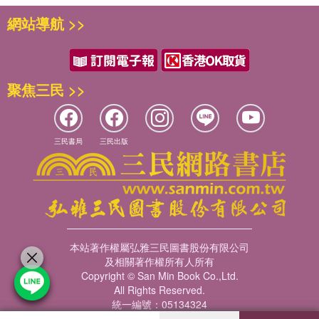
上的「小知識」，在有趣的補充說明下，細究人類生活的軌跡。
今的鋪陳，讓我們對歷史，不再感覺遙遠。——米蘭老師
 專制的阿卜杜勒哈米德二世
特色2：以人物為中心描繪各時代樣貌
網站導航 >>
 《聖斯泰法諾條約》
這樣讀5：深入理解歷史故事內容
由日本知名漫畫家繪製全彩漫畫歷史故事。每卷精選該主題、
從新冠疫情到俄烏戰爭，全新的《增訂版全彩漫畫世界歷史》
 俄土戰爭
書末「時代總結」彙整每段時期的世界地圖和年表，滿足你想有系
時代下世界重要歷史人物，作為漫畫歷史劇的主軸，演繹各時
加入嶄新的第13集帶你直擊21世紀重大事件！搭配前12集的完
統的理解漫畫故事內容，建立完整的史地觀；同時欣賞文獻史蹟照
代的政治走向、經濟脈動、社會趨勢與文化發展。
整脈絡，讓孩子用漫畫從歷史搞懂世界！——地方爸爸與他的
⑤俾斯麥與德意志統一
片，讓抽象中的歷史具象化。
聚焦三民 >>
小幫手們
特色3：卷首圖說時代背景引導思辨
 鐵血宰相俾斯麥
每卷卷首以8頁全彩畫面圖說該時期世界所發生的關鍵事件和
 威廉一世
這樣讀6：連結生活經驗與應用
翻開《增訂版全彩漫畫世界歷史 13：多極化的世界與人類的
社會變化，在進入漫畫歷史故事前，猶如學習導航，先行了解
 奧匈帝國
「世界史聚光燈」單元補充許多生活應用的歷史演變，配合剖面
未來》，坦白說，有些佩服和感動！這本書把孩子手中的新聞
相關背景，並主動思考問題。
 西班牙王位繼承問題
三民書局
三民出版
圖、表格、照片，幫助你訓練不同形式的閱讀力。
碎片統合成一條清晰故事線——用時間軸串起事件，用地圖交
特色4：附漫畫故事人物關係圖解
織脈絡，用漫畫角色說出同齡人的疑惑與抉擇——讓歷史課不
⑥塞西爾‧羅茲與南非
以跨頁圖表標示出主要登場人物的職務身分與政治立場，幫助
只在書本裡展開，也在每一次課後討論、每一次專題製作中持
 開普殖民地
理解漫畫歷史故事中錯綜複雜的角色關係。
續發酵。
 塞西爾．羅茲
特色5：隨頁補充豐富知識與注解
理解世界已不只是「知識加分」，更是生存技能——未來工
 與波耳人的戰爭
漫畫歷史故事中出現的特別事件、專有名詞、人物和趣聞，隨
作、市場與公民決策都將被這些事件塑形。這也是我希望孩子
 3C政策
本站著作權屬弘雅三民圖書股份有限公司
頁補充「小知識」說明和注解，加深對歷史事件與人物的理
們能閱讀這本書的原因，因為我期待他們培養的不僅是「世界
 南非聯邦
及相關著作權所有人所有
解。
觀」，還有「未來觀」。——自律學習專家陳怡嘉老師
 維多利亞女王的人生句點
Copyright © San Min Book Co.,Ltd.
All Rights Reserved.
特色6：書末彙整時代重點輔助學習
《增訂版全彩漫畫世界歷史》讓孩子在輕鬆的閱讀過程中挖
統一編號：05134324
附錄：深入理解漫畫內容——時代總結
每卷書後以40頁篇幅的問答精華與圖表，整理各時代的歷史發