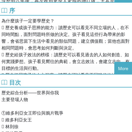
沒想到八年後，再次收到更令人驚豔的增訂版，尤其是全新推
許郁文
「歷史知識」是設計於漫畫故事之後的附錄，以「時代總結」
出的第13卷，帶我們進入現今周遭世界的巨變之中，例如：
序
輔仁大學影像傳播學系畢業，於東吳大學日語教育研究所取得
和「世界史聚光燈」單元整理學習重點，讓讀者更深入理解漫
911恐怖攻擊、波斯灣戰爭、網路革命、雷曼事件、阿拉伯之
碩士學位。曾擔任日商多媒體編輯、雜誌日文採訪記者，現為
畫內容，並提供18～20世紀的年表、約19世紀和19世紀後半
為什麼孩子一定要學歷史？
春、新冠疫情、AI發展和太空競賽，以及戰況瞬息萬變的俄烏
專職譯者。
～20世紀初期的世界地圖，以及大量的補充說明、語詞解說、
 歷史養成孩子思辨的能力：讀歷史可以看見不同立場的人，在不
戰爭等，去理解這些具有「及時感」和「即時感」的重要歷史
區域地圖、歷史照片，還充滿趣味的介紹南丁格爾在克里米亞
同時間點，面對問題時所做的決定。孩子看見這些行為帶來的影
事件。
戰爭中推動的醫院改革、中國百姓反抗暴政的行動、非洲的獨
響，會省思當下生活中看見的類似問題，建立價值觀；當他也面對
在閱讀這套書時，讀者可以發現作者在每一卷都清楚的列出各
特文明發展、蘇伊士運河的建造等。
相同問題時，會思考如何判斷與決定。
時代的相關議題，並根據議題特色採取綜觀歷史的「上帝視
「歷史綜合分析」藉由精采的全彩照片，圖説江戶時代至明治
 歷史給孩子效法的榜樣：讀歷史可以看見過去的人如何創造、如
角」，讓人迅速掌握事件全貌；接著再以沉浸式的角度切入，
時代，施行鎖國政策的日本與義、俄、德、美等國的重要交
何實踐夢想。孩子看見嚮往的典範，會立志效法，會建立志向，有
以生動的筆觸繪畫出實際或想像的歷史角色，引導我們從內部
流，對明治維新造成的深切影響；而「主要登場人物」以圖解
目標的生活與行動。
去觀察人、地、時、事和物，強調個人如果處在當代可能會有
More
標示出漫畫故事裡的角色身分和立場，讓讀者更好了解他們之
 歷史拓展孩子的人文深度：讀歷史可以看見不同時代的社會、經
的切身感受。後者對我們十分重要，因為歷史知識不僅能協助
間錯綜複雜的關係。
目次
濟、政治、文化、藝術、科學等發展與影響。小學中高年級的孩子
我們知道過去，更能讓我們理解自己正處在什麼樣的世界裡，
書中的全彩畫風現代精緻，又具少年漫畫感，彷彿看到真實歷
在讀歷史故事的同時，就能領略人性、道德、精神層次、美感體驗
才能有見地、勇敢的提出自己的看法。
歷史綜合分析——世界與你我
史生動的在眼前展開，加上內容豐富的重點整理，有效提升學
等，在無形中積累涵養與深度。
除此之外，新增的「歷史綜合分析—世界與你我」單元、穿插
主要登場人物
習興趣、建立完整的知識架構，亦兼顧學校課程、寫報告與考
 綜合性的歷史題材，輔助孩子多元學習：對中學已正式接觸歷史
在漫畫間無所不在的注釋與補充，以及書末的「附錄：深入理
試的需求；非常適合小學生、中學生至高中生，做為自學教
的孩子，以時間脈絡綜合地理空間，同時融會學習東西方歷史發
解漫畫內容」，都提供了紮實的知識精華。無論內容的深度、
①維多利亞女王即位與鴉片戰爭
材、課程補充，或親子共讀不二之選的入門讀物。
展，能幫助孩子對不同概念建立歸納、比較、分析的學習習慣，增
廣度還是系統性，都值得推薦給對歷史有興趣的中學生閱讀，
 維多利亞女王
強文字理解、應用表格與圖片的靈活度。
在獲取具體的基礎歷史知識後，再學習根據教育部課綱所編
【套書特色】
 林則徐
寫、強調統整性的教科書，歷史學習將會更全面與連貫。
※《增訂版全彩漫畫世界歷史》全套之書名：