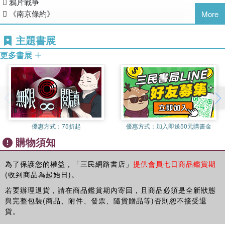
 鴉片戰爭
怎麼讀《增訂版全彩漫畫世界歷史》？
當然，這套書也適合作為增進小學生世界史視野的課外讀物，
第1卷：史前時代與古代近東
 《南京條約》
More
這樣讀1：練習訂定並執行讀書計畫
如果孩子無法自己閱讀，父母和老師可以利用漫畫栩栩如生的
第2卷：希臘、羅馬與地中海世界
按全套13卷設定的歷史脈絡走，每月讀一卷，理解一段時間內的東
說故事給孩子聆聽，即使是學齡前的幼兒也無妨，書中隨處可
第3卷：亞洲古代文明與東亞世界的建立
②亞羅號戰爭與太平天國之亂
主題書展
西方歷史發展與演進，就能有系統的將世界歷史融會貫通。小學中
見的豐富知識能讓父母師長把故事說得更生動、更深入的延伸
第4卷：伊斯蘭世界與歐洲世界的建立
 洪秀全起義
高年級的你，可以練習訂定並執行讀書計畫；中學七八年級的你，
發揮；甚至跟我一樣喜愛歷史的朋友，也都可以從這套書中發
更多書展
第5卷：十字軍與蒙古帝國
 太平天國
可以作為課堂之外趣味實用的輔助教材。
掘世界史知識的精采多樣與切身影響。相信《增訂版全彩漫畫
第6卷：文藝復興與大航海時代
 亞羅號事件
世界歷史》一定能大大啟發你我和下一代對廣闊世界的興趣與
第7卷：法國大革命與工業革命
 李鴻章
這樣讀2：輕鬆看漫畫歷史故事
關懷。
第8卷：美國獨立與南北戰爭
 戈登將軍
把歷史當故事看，在唯美、精緻、動畫般畫風的漫畫歷史劇引領
第9卷：列強的世界殖民與亞洲的民族運動
下，理解各時代歷史人物如何用人類有限生命，在源遠流長的世界
第10卷：第一次世界大戰與俄國大革命
※KOL搶先閱讀《增訂版全彩漫畫世界歷史》這麼說：
③印度大叛亂
文明中，發揮舉足輕重的影響力。
第11卷：經濟大恐慌與第二次世界大戰
優惠方式：
75折起
優惠方式：
加入即送50元購書金
 印度土兵的叛亂
第12卷：冷戰與冷戰後的世界
第13集中這些重大國際事件似乎都還在伸長手就摸得到的不遠
購物須知
 印度大叛亂
這樣讀3：掌握時代背景和人物關係
第13卷：多極化的世界與人類的未來
處，有些甚至還在進行中，每件事都讓世界變了模樣；就因為
 馬拉塔聯盟
閱讀漫畫故事前，先從「歷史綜合分析」和「主要登場人物」認識
別冊：世界．臺灣．中國歷史大事紀對照年表
這麼靠近，更能吸引孩子從中觀察、思辨，慢慢擴大對世界的
 蒙兀兒帝國的終結
為了保護您的權益，「三民網路書店」
提供會員七日商品鑑賞期
該時代關鍵事件和社會變遷等背景，以及因人物的身分和立場所交
理解。——FB「小學生都看什麼書」版主Tey Cheng
(收到商品為起始日)。
※《增訂版全彩漫畫世界歷史》全套之特色：
織出錯綜復雜的關係。
④鄂圖曼帝國的衰退
特色1：確實的時代考證以重現歷史
若要辦理退貨，請在商品鑑賞期內寄回，且商品必須是全新狀態
我以為的世界歷史，只在講很久以前的東西，但第13集突破我
 阿卜杜勒阿齊茲
由日本考古學家、早稻田大學名譽教授近藤二郎監修，並邀請
與完整包裝(商品、附件、發票、隨貨贈品等)否則恕不接受退
這樣讀4：隨時查注解、補充小知識
的想像，從掌握911恐攻、AI崛起到俄烏戰爭等震驚的事件敘
 克里米亞戰爭
專家學者審訂相關單元。中文版邀請國立成功大學歷史學系專
貨。
閱讀漫畫故事時，遇到專有名詞和重要人物，隨時查看注解和頁眉
事分析，深入到我們現實所處的不遠世界，結合前12集橫跨古
 米德哈特．帕夏
任教授翁嘉聲審訂。