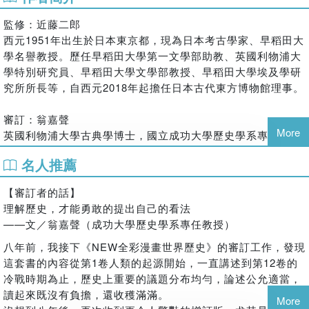
名，在西元1840年掀起鴉片戰爭……
西元1849年，英國占領了錫克王國的領土，將印度大部分土地
監修：近藤二郎
交由英屬東印度公司直接管轄，或與各土邦簽訂軍事保護條
西元1951年出生於日本東京都，現為日本考古學家、早稻田大
約，間接統治，印度全境因此在19世紀中葉完全成為英國的殖
學名譽教授。歷任早稻田大學第一文學部助教、英國利物浦大
民地。然而，英屬東印度公司的重稅導致印度社會荒廢，經濟
學特別研究員、早稻田大學文學部教授、早稻田大學埃及學研
停滯不前，土邦對英國的統治也越來越不滿，西元1857年，
究所所長等，自西元2018年起擔任日本古代東方博物館理事。
「印度土兵」群起造反，這場日後被稱為「印度大叛亂」的民
族反抗運動就此蔓延開來……
審訂：翁嘉聲
More
英國利物浦大學古典學博士，國立成功大學歷史學系專任教授
《增訂版全彩漫畫世界歷史．第9卷：列強的世界殖民與亞洲
退休，研究及教學領域包括古希臘文明、古羅馬文明、晚期古
名人推薦
的民族運動》全書分為「漫畫故事」與「歷史知識」兩個部
代及早期教會史，尤其關注政治史、思想史、身體史，以及古
分，更在進入漫畫故事前，特別設計「歷史綜合分析」和「主
典世界如何轉化為基督教文明等議題。
【審訂者的話】
要登場人物」兩個單元。
理解歷史，才能勇敢的提出自己的看法
「漫畫故事」為全書的主軸，以歷史劇場呈現，並加入注解和
漫畫：小坂伊吹
——文／翁嘉聲（成功大學歷史學系專任教授）
趣聞。放眼英國維多利亞女王即位與俾斯麥擔任德意志首相後
漫畫家、插畫家。創作眾多與日本歷史相關的作品，包括《學
的世界，講述歐洲列強如何利用貿易、軍事等手段，達到打開
研漫畫NEW日本歷史5：室町幕府與民眾起義》、《10歲前必
八年前，我接下《NEW全彩漫畫世界歷史》的審訂工作，發現
中國門戶、殖民印度與非洲、侵占鄂圖曼帝國領土的目的。透
讀日本名作2：竹取物語／蟲愛公主》、《夕星之皇子、明星
這套書的內容從第1卷人類的起源開始，一直講述到第12卷的
過清朝林則徐、印度占西王國王妃、鄂圖曼大宰相米德哈特帕
之天子》（以上暫譯）等。
冷戰時期為止，歷史上重要的議題分布均勻，論述公允適當，
夏等力挽狂瀾的重要人物，深入了解非洲、印度等亞洲的殖民
讀起來既沒有負擔，還收穫滿滿。
譯者：
More
地化與民族運動史。