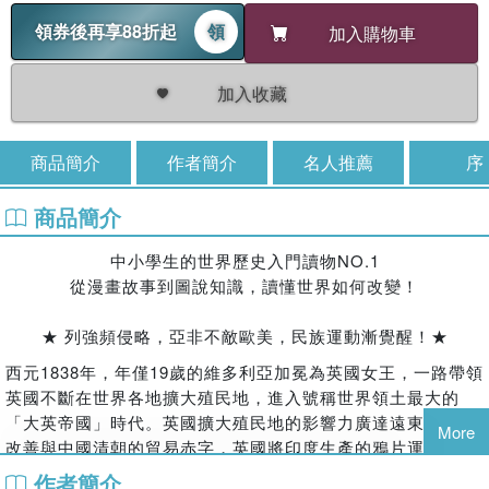
領券後再享88折起
領
加入購物車
加入收藏
商品簡介
作者簡介
名人推薦
序
商品簡介
中小學生的世界歷史入門讀物NO.1
從漫畫故事到圖說知識，讀懂世界如何改變！
★ 列強頻侵略，亞非不敵歐美，民族運動漸覺醒！★
西元1838年，年僅19歲的維多利亞加冕為英國女王，一路帶領
英國不斷在世界各地擴大殖民地，進入號稱世界領土最大的
「大英帝國」時代。英國擴大殖民地的影響力廣達遠東，為了
More
改善與中國清朝的貿易赤字，英國將印度生產的鴉片運至中國
銷售，面對清朝林則徐的強硬取締，不惜以保護自由貿易為
作者簡介