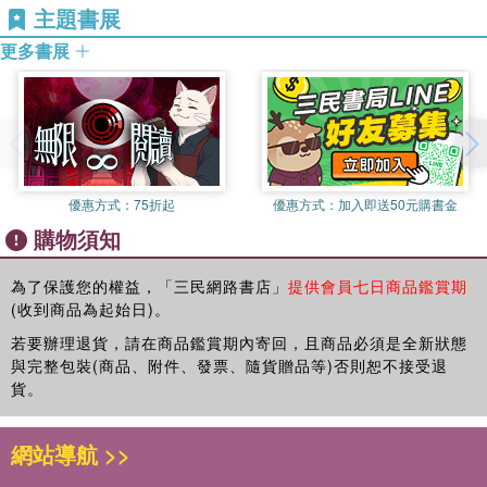
第3章 全方位的職場淬鍊
主題書展
二、技術持續創新，產品不斷推陳出新
第4章 踏上創業之路
拓凱緊貼全球市場需求，積極開發新技術與新產品，從安全帽到球
更多書展
第5章 老友合力創業
拍等多項產品皆達世界級水準，展現高度的研發能力與市場敏感
第6章 洞見危機，研發樹脂配方
度。
第二部 多角發展邁向世界
三、企業文化深植慈濟精神
第1章 打造零退貨率的工藝球拍
沈文振董事長與夫人皆為慈濟人，且在沈董事長的引領下，公司同
第2章 率先量產碳纖維自行車架
仁多秉持慈濟理念，積極參與公益，年年編列公益經費，並身體力
優惠方式：
75折起
優惠方式：
加入即送50元購書金
第3章 年產逾百萬頂賽車級安全帽
行志工服務。「誠信、正直、利他」的企業精神，已深深融入拓凱
購物須知
第4章 市占第一的航太商用座椅零組件
文化，成為穩健發展的核心力量。
第5章 醫療床板全球第一大供應商
第6章 複合經營心法，滾動成長動能
為了保護您的權益，「三民網路書店」
提供會員七日商品鑑賞期
拓凱不僅是一家技術領先的企業，更是一個以人為本、以善為念的
(收到商品為起始日)。
組織。在董事會的運作中，沈董事長展現出謙遜與遠見，不僅具備
第三部 與永續同行
若要辦理退貨，請在商品鑑賞期內寄回，且商品必須是全新狀態
技術專業，更能精準掌握市場方向，帶領公司穩健前行。其領導風
第1章 淨零浪潮來襲，搶先布局
與完整包裝(商品、附件、發票、隨貨贈品等)否則恕不接受退
格不僅促成企業成長，更形塑出值得台灣企業學習的典範。
第2章 誠信和諧的公司治理
貨。
《以5微米連結世界》的出版，不僅是沈文振董事長個人歷程的回
第3章 投石激漣漪，全員做公益
顧，更是拓凱精神的傳承。在這份信仰與文化的引領下，相信拓凱
將持續發光發熱，邁向更寬廣的未來。
網站導航 >>
結語 隱形冠軍的下一步
謹以此序，獻給一段值得銘記的企業旅程，也獻給所有相信「做好