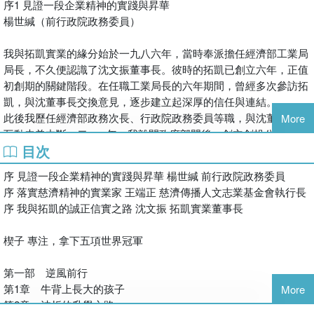
序1 見證一段企業精神的實踐與昇華
――沈文振，拓凱實業 董事長
背的技術護城河，成為全年營收突破百億元的世界級企業，至今仍
楊世緘（前行政院政務委員）
充滿活力地進行技術創新與永續轉型。
我與拓凱實業的緣分始於一九八六年，當時奉派擔任經濟部工業局
局長，不久便認識了沈文振董事長。彼時的拓凱已創立六年，正值
初創期的關鍵階段。在任職工業局長的六年期間，曾經多次參訪拓
凱，與沈董事長交換意見，逐步建立起深厚的信任與連結。
此後我歷任經濟部政務次長、行政院政務委員等職，與沈董事長的
More
互動未曾中斷。二○○○年，我離開政府部門後，創立創投公司，沈
目次
董事長亦以個人名義投資支持，展現出高度的信任與情誼。
自二○一一年十月起，我擔任拓凱獨立董事，一路見證公司於二○一
序 見證一段企業精神的實踐與昇華 楊世緘 前行政院政務委員
三年十月正式上市，邁入嶄新階段。至二○二五年五月卸任為止，
序 落實慈濟精神的實業家 王端正 慈濟傳播人文志業基金會執行長
共擔任董事十三年餘，親身參與並見證了拓凱的成長與蛻變。
序 我與拓凱的誠正信實之路 沈文振 拓凱實業董事長
回顧拓凱的成功，可歸納出三大關鍵因素：
楔子 專注，拿下五項世界冠軍
一、創業初期即匯聚優秀人才
沈文振、朱東鎮、張混湖、林國芬等創始成員，皆具備卓越的專業
第一部 逆風前行
背景與誠信品格。隨著公司成長，更持續吸引頂尖人才加入，奠定
第1章 牛背上長大的孩子
More
堅實的團隊基礎。
第2章 波折的升學之路