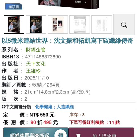
滿額折
以5微米連結世界：沈文振和拓凱寫下碳纖維傳奇
系列名
：
財經企管
ISBN13
：
4711488873890
出版社
：
天下文化
作者
：
王維玲
出版日
：
2025/11/10
裝訂／頁數
：
軟精／264頁
規格
：
21cm*14.8cm*2.3cm (高/寬/厚)
版次
：
2
中文圖書分類
：
化學纖維；人造纖維
定價
：NT$ 550 元
庫存：3
優惠價
：
90
折
495
元
下單可得紅利積點 ：14 點
領券後再享88折起
領
加入購物車