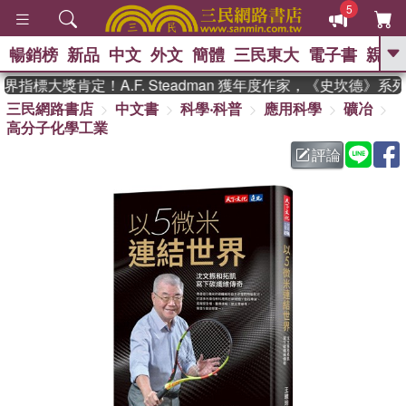
5
暢銷榜
新品
中文
外文
簡體
三民東大
電子書
親子
GO
指標大獎肯定！A.F. Steadman 獲年度作家，《史坎德》系
三民網路書店
中文書
科學‧科普
應用科學
礦冶
、
熱搜：
東野圭吾
高希均教授回憶錄
高分子化學工業
、
、
、
The Odyssey
父親節
花開錦
、
、
、
繡
暑期推薦
方念華
台灣的
評論
、
李登輝時代
數學女孩：黎曼猜想
、
、
偉大的迷走神經
如果歷史是一
、
群喵
臺灣漫遊錄