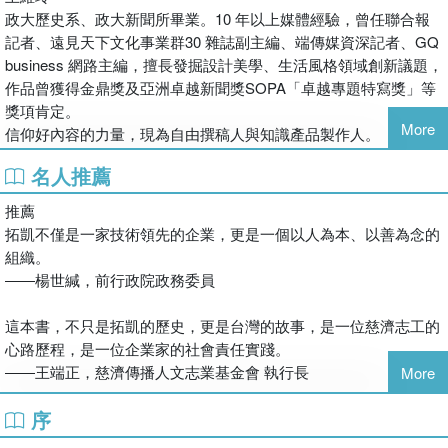
5萬元的頂級安全帽，也是拓凱傲視全球的獨家產品。
政大歷史系、政大新聞所畢業。10 年以上媒體經驗，曾任聯合報
記者、遠見天下文化事業群30 雜誌副主編、端傳媒資深記者、GQ
拓凱現今已是全球最大的核磁共振（MRI）醫療床板供應商，市占
business 網路主編，擅長發掘設計美學、生活風格領域創新議題，
率超過90%，全球醫療成像設備排名前四名的品牌奇異、西門子、
作品曾獲得金鼎獎及亞洲卓越新聞獎SOPA「卓越專題特寫獎」等
飛利浦與東芝，都是拓凱的客戶；拓凱還為空中巴士、波音等各型
獎項肯定。
商用客機，生產製造商務艙以及經濟艙碳纖維椅背和主要零組件，
More
信仰好內容的力量，現為自由撰稿人與知識產品製作人。
市占率達35%以上。
名人推薦
不論是球拍、自行車架、安全帽、醫療床板或航太零組件，都是高
推薦
度專業化的不同領域，任何一項產品的研發與製造難度，都可能是
拓凱不僅是一家技術領先的企業，更是一個以人為本、以善為念的
獨立一家公司傾全力投注資源，才能做到世界頂尖的程度，為何拓
組織。
凱不只能成功走向多角經營，還一舉達成5項世界第一的成就？
――楊世緘，前行政院政務委員
拓凱的成功祕訣，便在於專注強化自身的核心競爭力，也就是碳纖
這本書，不只是拓凱的歷史，更是台灣的故事，是一位慈濟志工的
維複合材料的關鍵――樹脂配方的研發與運用，它讓拓凱能從球拍
心路歷程，是一位企業家的社會責任實踐。
跨足其他產業，不斷開拓新的利基市場，造就拓凱在國際間鮮明的
――王端正，慈濟傳播人文志業基金會 執行長
「碳纖維複材專家」定位。
More
序
雖然我們起步時沒有豐厚的資源，但只要堅持、專注，把路走穩走
當球拍市場逐步衰退，其他同時期創業的同業大多已黯然退出市
深，就能在世界舞台上被看見。
場，拓凱卻能靠多角化布局分散經營風險，坐擁後進者難以望其項