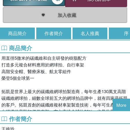
加入收藏
商品簡介
作者簡介
名人推薦
序
商品簡介
用直徑5微米的碳纖維和自主研發的樹脂配方
打造多元複合材料應用於網球拍、自行車架
高階安全帽、醫療床板、航太零組件
榮登5個全球第一
拓凱是世界上最大的碳纖維網球拍製造商，每年生產130萬支高階
碳纖維網球拍，細數全球前五大的網球拍品牌中，就有四家是拓凱
的客戶。拓凱首創的碳纖維複材車架製造技術，每年可生產近30萬
More
台碳纖維高附加價值車架，市占率達全球約30%，也是世界第一。
作者簡介
年產量達130萬頂的賽車級碳纖維複材安全帽，包含長年稱霸全球
安全帽市場的知名品牌Bell、AGV、Alpinestars，旗下單價可達3至
王維玲