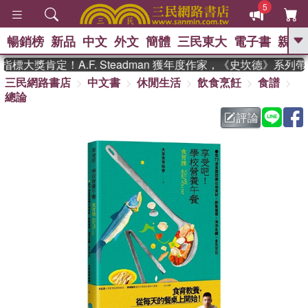
5
暢銷榜
新品
中文
外文
簡體
三民東大
電子書
親子
GO
大獎肯定！A.F. Steadman 獲年度作家，《史坎德》系列帶
三民網路書店
中文書
休閒生活
飲食烹飪
食譜
、
熱搜：
東野圭吾
高希均教授回憶錄
總論
、
、
、
The Odyssey
父親節
如果歷
、
、
史是一群喵
暑期推薦
國際布克
評論
、
、
獎 臺灣漫遊錄
方念華
台灣的李
、
、
登輝時代
數學女孩：黎曼猜想
偉大的迷走神經