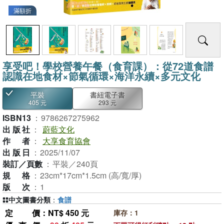
滿額折
享受吧！學校營養午餐（食育課）：從72道食譜
認識在地食材×節氣循環×海洋永續×多元文化
平裝
書紐電子書
405 元
293 元
ISBN13
：
9786267275962
出版社
：
蔚藍文化
作者
：
大享食育協會
出版日
：
2025/11/07
裝訂／頁數
：
平裝／240頁
規格
：
23cm*17cm*1.5cm (高/寬/厚)
版次
：
1
中文圖書分類
：
食譜
定價
：NT$ 450 元
庫存：1