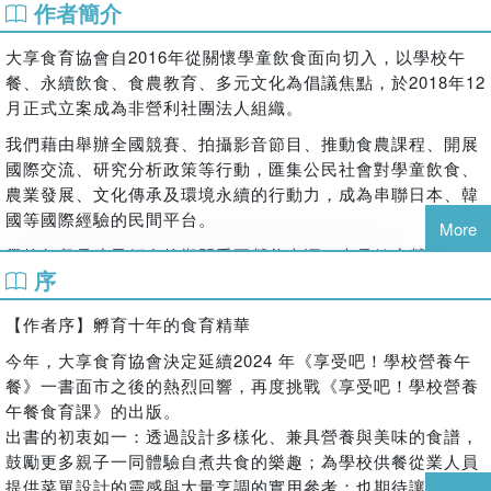
作者簡介
【最豐富的¬_食育成果內容】
9個學校午餐與永續食育快問快答╳8種校園中常見的食育活動
大享食育協會自2016年從關懷學童飲食面向切入，以學校午
提案╳ 4個食育主題教學。
餐、永續飲食、食農教育、多元文化為倡議焦點，於2018年12
【最全面的¬_飲食生活知識】
月正式立案成為非營利社團法人組織。
從每一口食物中幫助孩子了解在地食材、節氣循環、海洋永
續、多元文化。
我們藉由舉辦全國競賽、拍攝影音節目、推動食農課程、開展
★★★繼《享受吧！學校營養午餐》，臺日韓百餘位學校營養
國際交流、研究分析政策等行動，匯集公民社會對學童飲食、
師×廚師×
農業發展、文化傳承及環境永續的行動力，成為串聯日本、韓
奶爸型男主廚施捷夫★★★
國等國際經驗的民間平台。
More
＼ 再度聯手獻給孩子的營養午餐食譜／
學校午餐是孩子們在校期間重要營養來源，也是健康營養教
序
☆ ☆ ☆ 臺灣第一本由臺日韓學校午餐從業人員設計的食育食
育、農業及文化傳承最自然而然的實踐機會。此刻，您我為食
譜書籍 ☆ ☆ ☆
育多付出的一份心力，將成為孩子未來身心靈健康幸福的契
【作者序】孵育十年的食育精華
＼ 給爸媽們的最佳食育教養參考指南 ／
機。
今年，大享食育協會決定延續2024 年《享受吧！學校營養午
☆ ☆ ☆9個學校午餐與永續食育快問快答╳8種校園中常見的
餐》一書面市之後的熱烈回響，再度挑戰《享受吧！學校營養
食育活動提案╳
午餐食育課》的出版。
4個食育主題分享╳72道食譜 ☆ ☆ ☆
出書的初衷如一：透過設計多樣化、兼具營養與美味的食譜，
＼ 從每日飲食中提升生活知識與價值觀 ／
鼓勵更多親子一同體驗自煮共食的樂趣；為學校供餐從業人員
當全國熱烈提倡食育的重要性、各地紛紛舉辦食育活動之際，
提供菜單設計的靈感與大量烹調的實用參考；也期待讓社會大