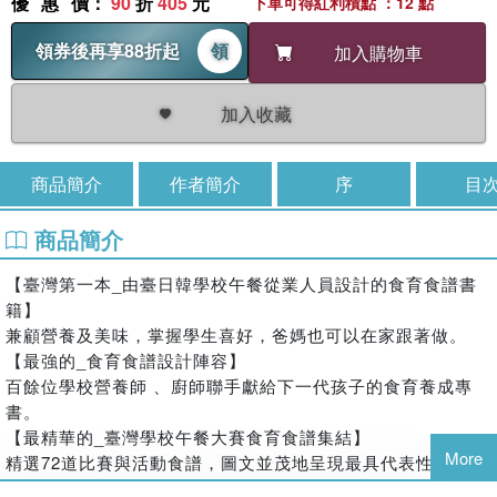
優惠價
：
90
折
405
元
下單可得紅利積點 ：12 點
領券後再享88折起
領
加入購物車
加入收藏
商品簡介
作者簡介
序
目
商品簡介
【臺灣第一本_由臺日韓學校午餐從業人員設計的食育食譜書
籍】
兼顧營養及美味，掌握學生喜好，爸媽也可以在家跟著做。
【最強的_食育食譜設計陣容】
百餘位學校營養師 、廚師聯手獻給下一代孩子的食育養成專
書。
【最精華的_臺灣學校午餐大賽食育食譜集結】
More
精選72道比賽與活動食譜，圖文並茂地呈現最具代表性的營養
午餐菜色。