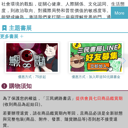
✓【校園中常見的4大類、8種提案之食育活動】，附上適合的
主食―茶香飯
社會環境的觀點，從關心健康、人際關係、文化認同、生活態
做、享受料理的快樂，也能從食育課的設計中獲得靈感，將共
對象與建議時間，營養師、教師、家長或任何陪伴孩子成長的
主食―鮮菇南瓜親子炊飯
度，到政治取向、對國際局勢和普世價值的敏感度等。食育可
學的精神帶入日常，陪伴孩子從餐桌上延伸出對食物、土地與
More
角色，都能從這些提案中發想並設計出適合的學習活動。
主食―客家炒粄條
能變成鑰匙，邀請我們來打開一扇扇理解世界的門，通向一處
生活的理解。正如料理的創作來自對食物與食材的無限想像，
✓【我的食育行動檢核表】，從日常生活開始站在食育的起跑
主食―彰化高麗菜飯
處綿延不盡的領域。
食育的教學實踐也蘊藏著無窮的可能，每個環節又可以再開展
主題書展
線上， 在營養、行為，永續三大層面上逐一實踐自我檢測成
主菜―原風馬告鹹豬肉
但更直接地說，食育就是跟我們每人日常生活緊密相關的思考
出更多的滋味。
果。
主菜―茶香雞翅
更多書展
與實踐。在教育現場通常以學科為單位，語文數學自然社會有
與第一冊一樣，本書食譜的創作者皆有飲食料理專業，手藝不
✓【臺灣特殊教育學校在供餐與食育上的現況與挑戰】，解答
主菜―鑲豆腐
課綱和課本，討論「吃飯」的食育沒有這些政府專家學者頒訂
用說， 烹調細節當然也難不倒他們，但受限於拍攝環境與製作
供餐時最需要留意的部分及進行營養教育時最好的方式。
主菜―荷葉小米蒸肉
的養成素材，卻早已從我們出生起就進行著，也會永遠跟著我
流程，無法將攝影分散至每位臺日韓夥伴所在的廚房進行。為
副菜―雙茄肉醬蒸蛋
們直到生命結束時刻。
第二章，4個分類食育主題，共72道食譜，提供料理方法及每
了如實重現食譜的內容、把味道與質地化為可見的形象，我們
副菜―赤科山金花燴鮮蔬
因此，我們不妨將食育看成一個視角的轉向：試著將自己的注
日餐桌上最實用的食育觀:
再次邀請到施捷夫主廚擔任食譜料理與拍攝工作，謝謝捷夫在
副菜―絲絲入扣
意力回到三餐的飲食生活裡，因為反正人都是要吃飯的吧？ 無
★在地食材→把「吃」轉化為理解土地、支持農業、實踐永續
本職崗位、育兒生活與節目拍攝的繁忙行程中應允參與本書製
副菜―辣拌黃豆芽
論是實際上或隱喻上，吃飯時看著食物是理所當然的；當我們
的行動。
優惠方式：
75折起
優惠方式：
加入即送50元購書金
作，透過他的詮釋，得以讓書中72 道食譜文字呈現出真實豐
副菜―番茄玉米肉燥
把目光轉向食物、餐桌和自己身體的時候，也沒有額外花太多
從【解謎豆子】，認識豆類的種類、營養價值、自給率與飲食
富的料理畫面。
購物須知
副菜―枸杞地瓜葉
時間，卻可能看到好玩、實用又有趣的事物。
文化。
最後，再次感謝每一位投入本書的學校供餐與教育現場的工作
副菜―蛋酥白菜滷
從食育的視角來照顧自己、關心家人、陪伴學生，在日常生活
從【走進高粱田，製作高粱掃把】，認識式微的傳統作物品
夥伴，感謝您們以專業與熱情持續耕耘，讓學生每天都能在校
為了保護您的權益，「三民網路書店」
提供會員七日商品鑑賞期
副菜―客家菜脯蛋
裡，把生存之所需的行為和有意識的對焦拉在一起，就是所謂
種、農村工藝與農業文化的保存。
吃到營養美味的一餐。
(收到商品為起始日)。
副菜―蜜汁鮑菇
食育視角，讓填飽肚子的過程，成為一段與自我、家庭、社會
謝謝讀者願意拿起這本凝聚眾人心力的成果，我們邀請您參與
★節氣循環→從「食當季」到「懂節慶」，從吃食物延伸到學
若要辦理退貨，請在商品鑑賞期內寄回，且商品必須是全新狀態
湯品―豆漿肉片活力湯
和世界建立連結的旅程。無論是家人之間的彼此關心、教育者
鋪墊厚植孩子們成長路上踏實的養分，一起走出在教育與生活
與完整包裝(商品、附件、發票、隨貨贈品等)否則恕不接受退
知識。
陪伴學生的使命，或是個人照料管理自己生活的層面，稍稍功
中共同守護的那片土地。
2-2我和學校午餐有過節―食當季食當令
貨。
從【學校午餐紅豆泥Oishii】，創造多元節慶食譜，連結食材