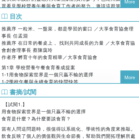
More
您是否對食育存在一知半解――如何投入與參與 ﹖如何尋找有
眾看見學校營養午餐與食育工作者的努力，邀請這群第一線夥
系統的實踐方法 ﹖如何開始培養孩子的食育知識 ﹖
伴走到聚光燈下，展現專業風采，彼此激勵成長。
目次
食育教養從每天的餐桌上開始。
《享受吧！學校營養午餐》出版至今，以打書為目的的媒體曝
每天的學校午餐能引導孩子從「認識食物」到「理解食物背後
光、廣播和podcast 訪問、學校社區分享等已經數不清楚了，
推薦序 一粒米、一盤菜，都是學習的窗口 ／大享食育協會理
的意義」，學習營養均衡、生態保護、農業產銷、勞動權益、
光是在全國各地舉辦的新書發表會就有十幾場，每一次都有許
事長 任孟淵
文化傳承，甚至國際經貿等議題，這正是聯合國2015年提出的
多作者共同參與分享， 內容豐富不在話下，我們更笑說要收集
推薦序 在日常的餐桌上， 找到共同成長的力量 ／大享食育協
17項永續發展目標（SDGs）以及臺灣於2022年通過的《食農
大家所提供的營養午餐現場種種光怪陸離素材，足夠再來出一
會創會理事長 蔡陳藹玲
教育法》所關注之核心價值。
本《那些年在營養午餐發生的鬼故事》。
作者序 孵育十年的食育精華／大享食育協會
這一年多來的專書推廣過程，印證了食物與人的關係是雙向
本書收錄學校午餐從業人員共同設計的72道食譜及臺灣學校食
第1章 學校營養午餐食育養成提案
的：經由學校午餐的這個主題，我們透過設計、製作、分享食
育實踐案例，為營養師、教師、家長、孩子教養者提供實用的
1-1用食物探索世界是一個只贏不輸的選擇
譜與午餐有關的故事，延伸彼此共享的記憶，每個人用行動參
More
食育養成知識與方法，共同陪伴孩子的成長過程。
1-2學校午餐與永續食育的快問快答
與這片網絡，讓食物成為串聯的樞紐，這就是食育。
❤全書分兩大章節，提供實用的食育知識與實踐方法
1-3發芽吧！校園裡的食育活動提案
書摘/試閱
也因此，在《那些年在營養午餐發生的鬼故事》* 前我們先規
1-4原來，這樣做就是食育！
第一章，以臺日韓的食育現況以及各類食育教案實例，提供食
劃了第二本專書時，進一步納入了「食育課」的概念。書中彙
1-5【特別篇】特殊教育學校的營養午餐與食育
【試閱1.】
育教養的正確觀念與實踐方法；
整了大享與教育及產業現場夥伴們十年來共同孵育的食育養成
用食物探索世界是一個只贏不輸的選擇
✓【解答用食物探索世界的好處】，從生活場景中逐一點出食
素材，將這些從實踐中淬煉而成的經驗與創意逐一呈現。
第2章 學校營養午餐食育食譜集
食育是什麼？為什麼要談食育？
育教養的契機與思考能力，培養敏銳的食育視角。
百餘位臺日韓專業人士聯手所推出的食譜創作和食育活動精
2-1家鄉好味到―學校午餐裡的在地食材
✓【常見的的9個快問快答】，快速地深入了解學校營養午餐
華，都收在這本書裡了。
․食育素材百寶箱:解謎豆子
當有人問這問題時，很值得以系統化、學術性的角度來推敲。
背後的多重意義，同時增進對校園食育的關注及理解。
․食育活動萬花筒:走進高粱田―製作高粱掃把
飲食反映了個人的價值觀與生命節奏，幫助我們開拓理解所處
我們希望，爸媽們運用書中的食譜，在家中與孩子一起動手