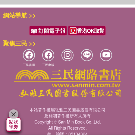
利的說，一定只贏不輸，還不愁有源源不絕與飲食有關的素材
*《那些年在營養午餐發生的鬼故事》目前並沒有出版計畫，
․食育素材百活寶箱:學校午餐紅豆泥Oishii
與文化意義。
等著挖、豐富多元的素養與知識可以學習，最棒的是可能還很
請讀者先不要敲碗。
․食育動萬花筒:日本冬至南瓜端上臺灣校園餐桌
將【日本冬至南瓜端上臺灣校園餐桌】，認識了日本北陸地區
網站導航 >>
好吃，變成與家人朋友共同創造和分享的美味，讓我們因此吃
主食―米香芋福
的飲食文化與食材運用。
得更好和活得健康。怎麼想都是一個只贏不輸的選擇。
主食―包高粽
★海洋永續→藉參與食魚體驗課程，改變孩子與食物、海洋的
主食―香Q油飯
至於其他的贏面，當然還有更多
關係
主食―衝刺（蔥赤）肉刈包
除了天氣以外，無論在什麼場合，食物一直都是最好的發語
聚焦三民 >>
【虱目魚分解仔2.0與頭足變身仔】，布偶結合拆解與變形設
主食―紅豆燒賣
詞：聊聊菜色的口味、猜猜這道料理的食材和調味料，或在某
計，幫助孩子了解虱目魚的身體構造，以及比較頭足類差異、
主食―五行炒飯
個季節節慶時間點回憶那一桌美食的故事，還有什麼比飲食共
建立生物辨識能力。
主菜―梅香Q雞
同經驗更能自然的打開話匣子呢？
【海怪的傳說】，強化對頭足類的認識，並培養表達感受的能
主菜―綠竹筍燒雞
跟學齡的大小孩子「破冰」就更簡單了，從「今天學校營養午
三民書局
三民出版
力。
主菜―桔香如意
餐吃什麼？」起頭，無論對象是自己的子女、認識不深的學生
主菜―金鑽鳳梨雞
或台下聽演講的小朋友聽眾，都能引起熱烈的討論及酣暢的對
★多元文化→藉由廣播劇、電子書、市場走讀、卡牌遊戲，讓
主菜―菇菇雞很芒
話，不用多做說明，我們都知道這個問題比「作業寫完了
學生利用五感探索異國料理的文化脈絡。
主菜―番茄燉肉
嗎？」、「數學考幾分？」好太多了。或許這正是食物的魔
【東南亞食育廣播劇與劇本電子書】，在情境化的故事中認識
主菜―果香洋蔥豬柳
法，真的能讓對話變得無壓力。
東南亞飲食文化。
主菜―相思薯泥肉丸子
【⟨東南亞，來鼻芳⟩教材教具盒】，藉嗅聞、辨識、遊戲讓孩
本站著作權屬弘雅三民圖書股份有限公司
食育視角打開了一扇窗戶，窺見日常裡被忽略的訊號。養小小
主菜―紅豆泥好吃的肉醬
子以五感探索香料世界。
及相關著作權所有人所有
孩和毛小孩的人都懂，飲食裡藏著身心靈狀態與成長故事， 平
副菜―乳酪時蔬烤蛋
【緬甸街的滋味小旅行】，品嚐與學習異國特色料理，透過體
Copyright © San Min Book Co.,Ltd.
常大快朵頤下肚的食物突然只吃一點點，這是牙痛的生理問題
副菜―脆炒鮮筍
All Rights Reserved.
驗式學習深化理解多元文化。
還是存心要減肥的容貌焦慮呢？照顧者把握機會循著線索去了
副菜―金沙百香果彩椒雞絲
統一編號：05134324