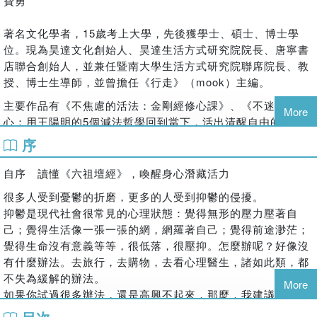
費勇
帶我們品讀出於生活有用的意義。
▍為什麼憂鬱的人要讀《六祖壇經》
著名文化學者，15歲考上大學，先後獲學士、碩士、博士學
現代社會「憂鬱心理狀態」很常見，生活像一張一張的網裹得
位。現為昊達文化創始人、昊達生活方式研究院院長、唐寧書
自己快要喘不過氣。如果你去旅行、購物、運動……都還是高
店聯合創始人，並兼任暨南大學生活方式研究院聯席院長、教
興不起來，那麼你可以試試看《六祖壇經》
授、博士生導師，並曾擔任《行走》（mook）主編。
它的思維模式是：世間的一切都無足輕重，每個瞬間都不應該
主要作品有《不焦慮的活法：金剛經修心課》、《不迷惘的
是等待、苦熬，而是一種完成。所以做什麼、發生什麼都不重
More
心：用王陽明的5個減法哲學回到當下，活出清醒自由的人
要，不需要去求這、求那、分別這、分別那，這種覺悟就是當
生》、《世界很吵，心很安靜：品讀20杯陶淵明的酒，人生不
序
下喜樂的心。
管順境逆境都能豁達自由》、《關於人生，我們需要思考的
▍身受文化人喜愛的「輕禪練習」
是……：自我提問的刻意練習，活出人生最好的狀態》、《關
自序 讀懂《六祖壇經》，喚醒身心潛藏活力
有別於印度禪學的「形式修練」，《六祖壇經》認為只要心中
於富足，我們應該要……：你賺的是錢，還是你想要的生
很多人受到憂鬱的折磨，更多的人受到抑鬱的侵擾。
有覺悟，無須出家，任何地點都可以使用。天下本無事，庸人
活？》等。
抑鬱是現代社會很常見的心理狀態：覺得無形的壓力壓著自
自擾之，一切都在自己。好的事、壞的事都會過去，當時間拉
己；覺得生活像一張一張的網，網羅著自己；覺得前途渺茫；
遠來看，過去的當下的痛苦掙扎跟歡笑，其實都只是一個很小
覺得生命沒有意義等等，很低落，很壓抑。怎麼辦呢？好像沒
的點。
有什麼辦法。去旅行，去購物，去看心理醫生，諸如此類，都
覺悟不是一種循序漸進，而是一種豁然開朗，餓了就專心吃
不失為緩解的辦法。
More
飯，睏了就安心睡覺，全然放下全然在當下，就是修心。
如果你試過很多辦法，還是高興不起來，那麼，我建議你不妨
讀讀《六祖壇經》。為什麼抑鬱的人應該讀讀《六祖壇經》？
“菩提本無樹，明鏡亦非台。本來無一物，何處惹塵埃。”