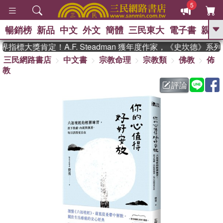
5
暢銷榜
新品
中文
外文
簡體
三民東大
電子書
親子
GO
標大獎肯定！A.F. Steadman 獲年度作家，《史坎德》系列
三民網路書店
中文書
宗教命理
宗教類
佛教
佈
、
熱搜：
東野圭吾
高希均教授回憶錄
教
、
、
、
The Odyssey
父親節
如果歷
、
、
史是一群喵
暑期推薦
國際布克
評論
、
、
獎 臺灣漫遊錄
方念華
台灣的李
、
、
登輝時代
數學女孩：黎曼猜想
偉大的迷走神經