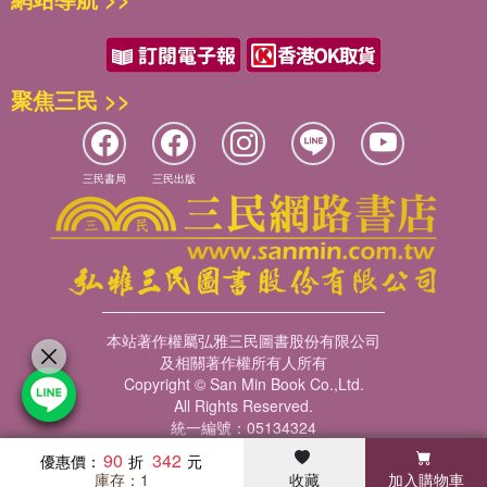
 世事多變#隨遇而安
那樣在修行？」
生存著的其他生物的視角。如果世上沒有人，只有小貓、小
 你不要刻意控制念頭，也不要被念頭牽著走
禪師回答：「他們和我不同。」
狗、大象、老虎……它們眼中的世界又是怎樣的？
 改善人際關係的必修課
那個人又問：「如何不同？」
再往深處想，如果連生物都不存在，也就是說，沒有任何的“視
 你可以試試和花朵聊天
禪師回答：「他們吃飯時不肯吃飯，忙碌來忙碌去；他們睡覺
聚焦三民 >>
點”，這個世界又是怎樣的呢？難道因為沒有東西去感應它，它
第5課 擺脫抑鬱的方便法門
時不肯睡覺，計較來計較去。」
就不存在嗎？如果它在，那它又是怎樣的？
 惡念頭#毀你千年善緣
困了就睡，餓了就吃。這是《六祖壇經》開創的禪宗的修行態
觀世音菩薩想到了任何「視點」退隱，事物回復到本來樣子的
 善念頭，消你千年惡緣
度。在另外的宗派裡，會教導一個很確定的方法，比如你每天
情景，這時，他領悟到：一切的事物都是空的。當他傳送這樣
三民書局
三民出版
 覺悟即佛聖，迷惘則庸眾
什麼時候吃飯，吃多少，每天什麼時候睡覺，睡多少時間。你
的領悟時，就把我們從暫時的、紛擾的人世一下子牽引到浩茫
 什麼才是真正的功德
每天必須按照規定的時間去吃，去睡，這是一種修行，一種自
的、無邊無際的太空，他讓我們觀看，但不用眼睛，不借助任
 破灶禪師指點灶神
律。慢慢地，也可以達到一定的境界。
何方向，而是用心，從任何方向去觀看。
 佛祖救度眾生的四種工具
《六祖壇經》的思路，讓你覺得世間的一切規定，都無足輕
這時，你看到的是存在，是不起分別的整體，一方面變幻無
 高興不起來怎麼辦
重，讓你覺得，生命的每個瞬間，都不應該是等待的，不應該
窮，另一方面又凝定恆在。
 害怕與人交往怎麼辦
是苦熬的，而應該是自由盛開的。這是我理解《六祖壇經》所
 感覺前途暗淡怎麼辦
講的頓悟的真正含義：每個刹那都是完成。所以，生活的每個
本站著作權屬弘雅三民圖書股份有限公司
及相關著作權所有人所有
刹那，你在做什麼不重要，重要的是，你要有覺悟的心。覺悟
第6課 遇見無牽無掛的六祖惠能
Copyright © San Min Book Co.,Ltd.
的心，就是不去求這求那的心；覺悟的心，就是不去分別這分
 守也守不住，有生就有滅
All Rights Reserved.
別那的心；覺悟的心，就是喜樂的心。
 生活不在別處，就在此時此地
統一編號：05134324
所以，不妨讀讀《六祖壇經》，看看是否有一扇自由的門，其
 愚公移山的心態
90
342
優惠價：
實一直向你敞開著；看看是否有一扇自由的門，只要你輕輕打
 超然物外的六祖惠能
庫存：1
收藏
加入購物車
暢銷榜
客服中心
收藏
瀏覽紀錄
會員專區