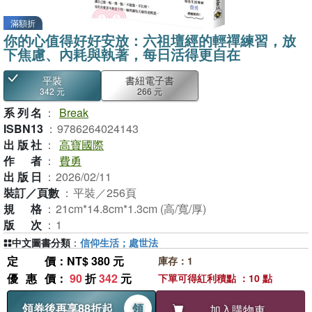
滿額折
你的心值得好好安放：六祖壇經的輕禪練習，放
下焦慮、內耗與執著，每日活得更自在
平裝
書紐電子書
342 元
266 元
系列名
：
Break
ISBN13
：
9786264024143
出版社
：
高寶國際
作者
：
費勇
出版日
：
2026/02/11
裝訂／頁數
：
平裝／256頁
規格
：
21cm*14.8cm*1.3cm (高/寬/厚)
版次
：
1
中文圖書分類
：
信仰生活；處世法
定價
：NT$ 380 元
庫存：1
優惠價
：
90
折
342
元
下單可得紅利積點 ：10 點
領券後再享88折起
領
加入購物車