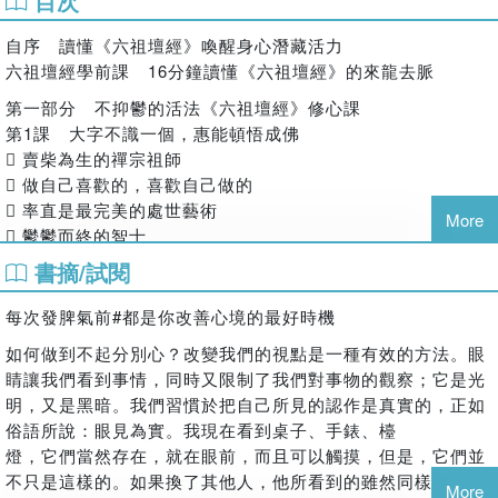
目次
為什麼我們每一個人都應該讀讀《六祖壇經》？
這是六祖惠能知名的偈，展現了讓心平靜的關鍵。想要修心不
簡單地說，《六祖壇經》並非一本宗教的書，而是一本關於思
需要特定場所、特定形式，沒有什麼事需要執著；沒有什麼事
自序 讀懂《六祖壇經》喚醒身心潛藏活力
維方式的書，一本關於生活方式的書，一本關於創意的書，一
六祖壇經學前課 16分鐘讀懂《六祖壇經》的來龍去脈
不能放下，活在日常的當下，就很好。
本關於自由的書。是的，關於自由的書。《六祖壇經》告訴你
第一部分 不抑鬱的活法《六祖壇經》修心課
的，不是怎麼樣去做一個佛教徒，不是怎麼樣去念佛，怎麼樣
第1課 大字不識一個，惠能頓悟成佛
去讀經，而是告訴你如何覺悟，做一個徹底放鬆的人，做一個
 賣柴為生的禪宗祖師
心靈自由的人。
 做自己喜歡的，喜歡自己做的
《六祖壇經》講的頓悟，真正的含義是，你在任何一個刹那，
 率直是最完美的處世藝術
都應該回到那個最終的點上。什麼是最終的點呢？如果你是一
More
 鬱鬱而終的智士
個佛教徒，那麼，你應該在任何一個刹那，都不要忘了你修行
 惠能：菩提本無樹，明鏡亦非台
書摘/試閱
的根本目的是什麼，不要忘了佛的最終覺悟是什麼。也就是
 鬱悶時說出來，負累感就會消散
說，當下就領悟到真相，即刻就停下來。讓什麼停下來呢？讓
 惠能參透的人生本質
每次發脾氣前#都是你改善心境的最好時機
你的習氣，你的貪欲，停下來；讓你自己的心性，即刻顯現，
 風吹幡動，惠能的心不動
即刻回到你自己。如果你是一個普通人，那麼，在任何一個刹
如何做到不起分別心？改變我們的視點是一種有效的方法。眼

那，都不要忘了你真正的目的，不要停留在手段上，要記得你
睛讓我們看到事情，同時又限制了我們對事物的觀察；它是光
第2課 最容易被你忽略的小幸福
的目的地。
明，又是黑暗。我們習慣於把自己所見的認作是真實的，正如
 惠能在大梵寺講法的第一句話
《六祖壇經》提醒我們，不要困在各種形式裡。一定要燒香
俗語所說：眼見為實。我現在看到桌子、手錶、檯
 釋迦牟尼佛留給世人的遺言
嗎？一定要拜佛嗎？一定有什麼儀式嗎？不一定。重要的是你
燈，它們當然存在，就在眼前，而且可以觸摸，但是，它們並
 你內心潛藏治癒抑鬱的智慧
是不是真的覺悟了。沿著《六祖壇經》的思路，你會發現，世
不只是這樣的。如果換了其他人，他所看到的雖然同樣是桌
 最容易被你忽略的小幸福
More