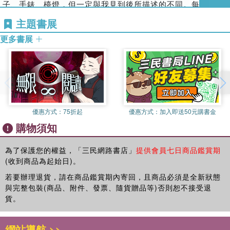
間的一切都不過形式，比如婚姻，比如工作等等，只是我們忘
子、手錶、檯燈，但一定與我見到後所描述的不同。每個人有
 快樂就在一呼一吸之間
了我們透過這些形式想要達到的目的，所以，這些形式就成了
每個人的視界。
 多事不如少事#好事不如無事
主題書展
生活的目的。於是，婚姻、工作就成了壓力。如果你明白到這
當我們擺脫自己的視點，站在別人的視點重新看同一事物，就
 順其自然就好#幸福地活在當下
些不過是一種形式的東西，你也許可以用遊戲的態度置身其
更多書展
會發現原來並不像自己看到的或想像的那樣。能不能同時用不
間，你會突然發現，在煩囂而牢獄般的世間，自己其實可以無
第3課 餓了專心吃飯，困了安心睡覺，就是在修心
同的視點來觀照同一事物呢？也許不能，但當我們做這樣的假
礙而行。
 覺悟不是循序漸進，而是豁然開朗
設並沉思時，我們已經在慢慢接近事物的本來樣子。至少，我
《六祖壇經》的生活態度，是一種遊戲的生活態度。這就是為
 禪修是一種生活態度
們明白，個人的「看」只不過是一種角度，如果這個角度是圓
什麼美國的嬉皮士喜歡禪宗，而且把他們喜歡的禪師叫作「禪
 看到地上不乾淨，佛陀拿起了掃帚
的，物件就是圓的；如果這個角度是方的，物件就是方的。而
瘋子」。《六祖壇經》確立的禪宗洋溢著自由的氣息，和遊戲
 告別懷才不遇的煩悶
物件本身無所謂方與圓，它就在那兒，說而不說，它成為什麼
的喜樂。德國哲學家席勒說：「只有當人充分是人的時候，他
 跳出思維的陷阱
完全取決於感應的發生。在某種意義上，它存在於感覺的投
優惠方式：
75折起
優惠方式：
加入即送50元購書金
才遊戲；只有當人遊戲的時候，他才完全是人。」所以，不妨
 面對不想做又必須做的事，如何調整情緒
射，只有某種感覺投射時，它才變得有形狀、有溫度、有質
購物須知
遊戲，不妨瘋癲，在一個一本正經的環境，瘋癲能夠把你解放
 常識一定是對的嗎
地。
出來，能夠提升你的生命，能夠讓你像一個人那樣活著。
 惠能的獨特智慧
人世間的爭吵大抵起因於自我無法掙脫個人偏曲的私見，把一
為了保護您的權益，「三民網路書店」
提供會員七日商品鑑賞期
《六祖壇經》不認為你一定要到深山隱居或者去寺廟修行，而
己之見當作全部的真相，因而容不得別人，或者，缺乏同情
第4課 你不要刻意控制念頭，也不要被念頭牽著走
(收到商品為起始日)。
是鼓勵你在生活裡修行。
心。這種私見也束縛了生命的展開，讓生命在煩惱的輪轉中盲
 兩種不同的覺悟方法
若要辦理退貨，請在商品鑑賞期內寄回，且商品必須是全新狀態
有一個人問禪師：「和尚修道，是否用功？」
目地耗盡寶貴資源。
 普通人如何去除分別心
與完整包裝(商品、附件、發票、隨貨贈品等)否則恕不接受退
禪師回答：「用功。」
有個有效的實用方法：當我們憤怒或要發脾氣時，如果嘗試著
 虛妄的源頭在哪裡
貨。
那個人又問：「怎麼用功呢？」
從別人的角度去想一下，往往就會壓抑情緒，甚至會變得心平
 每次發脾氣前，都是你改善心境的最好時機
禪師回答：「餓了就吃飯，困了就睡覺。」
氣和，這時你會發現人際關係得以改善。
 盲眼老人過獨木橋的啟示
那個人很疑惑：「世上的人都是這樣，難道他們也是像師傅您
網站導航 >>
再進一步，讓我們不僅體會他人的視角，而且去體會與人同時