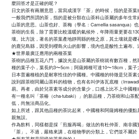
麼回答才是正確的呢？
日文的茶有兩層意思，當寫成漢字「茶」的時候，指的是茶葉
一般我們所謂的茶，指的是被分類在山茶科山茶屬的多年生常綠喬木（茶
山茶的意思。山茶也好、茶梅（學名：Camellia sasa
茶樹的生長，除了需要比較溫暖的氣候外，年降雨量更要在13
壤。比方說，著名的茶葉產地靜岡縣的牧之原，其土壤就是礫
的鹿兒島縣，因受到櫻島火山的影響，境內也是酸性土遍布。
★世界最廣泛應用的兩種茶葉
茶樹的品種五花八門，據說光是山茶屬的茶樹就有數百種，然而
種的葉子小，葉長約3〜5cm；阿薩姆種可達10〜18cm，葉
日本普遍種植的是耐寒性佳的中國種。中國種的特徵是兒茶素
說到跟茶樹同屬山茶科的植物，也有名叫伊洛瓦底種（Irrawadi
易。再者，由於兒茶素等成分的含量少，口感上比不上中國種
有一種名叫「茶椿（cha‧tubaki）」的新品種，乃茶樹
低，尚無法商品化。
如上所述，跟其他品種的茶比起來，中國種和阿薩姆種的優點
親無誤。
作為飲料，同樣都是採「煎服再喝」做法的有杜仲茶、南非國
「茶」。不過，嚴格來講，在植物學的分類上，它們並不屬於
★所有茶都是同樣的茶葉做的！