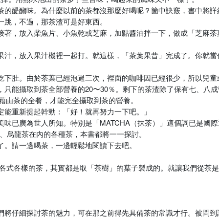
茶的醍醐味。為什麼以前的茶都沒那麼好喝呢？箇中訣竅，書中將詳
一跳，不過，那茶渣可是好東西。
接著，放入柴魚片、小魚乾或芝麻，加點醬油拌一下，做成「芝麻茶
L的蘋果汁，放入果汁機裡一起打。就這樣，「茶葉果昔」完成了。你就
吃下肚。由於茶葉已經泡過三次，裡面的咖啡因已經很少，所以兒童
只能攝取到茶全部營養的20〜30％。剩下的茶渣除了保有七、八
以藉由茶的全餐，才能完全攝取到茶的營養。
定能重新提起幹勁：「好！就再努力一下吧。」
味已廣為世人所知。特別是「MATCHA（抹茶）」這個詞已是國
紅茶、烏龍茶在內的各種茶，本書都將一一探討。
了。請一邊喝茶，一邊輕鬆地閱讀下去吧。
有各式各樣的茶，其實都是取「茶樹」的葉子製成的。就讓我們從茶
們將仔細探討茶的魅力，可在那之前得先具備茶的常識才行。被問到