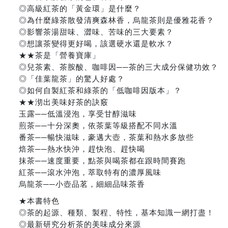
◎高級紅茶的「黃金環」是什麼？
◎為什麼綠茶散發清爽森林香，烏龍茶則是優雅花香？
◎影響茶湯甜味、澀味、苦味的三大要素？
◎想讓茶變得更好喝，該選硬水還是軟水？
★★茶是「營養寶庫」
◎兒茶素、茶胺酸、咖啡因──茶的三大成分保健功效？
◎「佳葉龍茶」的驚人好處？
◎如何自製紅茶和綠茶的「低咖啡因版本」？
★★沏出美味好茶的訣竅
玉露──低溫浸泡，享受甘醇滋味
煎茶──十分深奧，依茶葉等級搭配不同水溫
番茶──暢快滋味，豪邁大壺，茶葉和熱水多放些
焙茶──熱水快沖，趕快泡、趕快喝
抹茶──速度重要，點茶與喝茶都在跟時間賽跑
紅茶──滾水沖泡，萃取特有的濃厚風味
烏龍茶──小壺品茗，細細品味茶香
★本書特色
◎茶的起源、種類、製程、特性，基本知識一網打盡！
◎最新研究分析茶的美味成分來源