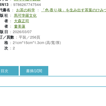
BN13
：
9786267747544
代書名
：
お茶の科学
：
「色‧香り‧味」を生み出す茶葉のひみ
版社
：
馬可孛羅文化
作者
：
大森正司
譯者
：
婁美蓮
版日
：
2026/03/07
訂／頁數
：
平裝／256頁
規格
：
21cm*15cm*1.3cm (高/寬/厚)
版次
：
2
目次
書摘/試閱