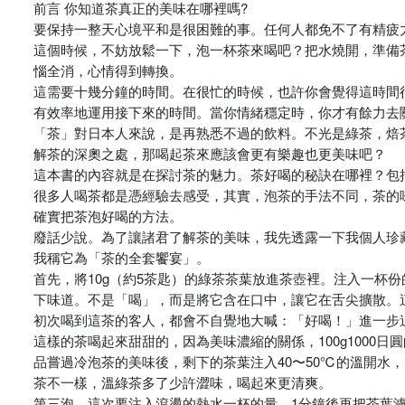
前言 你知道茶真正的美味在哪裡嗎?
要保持一整天心境平和是很困難的事。任何人都免不了有精疲
這個時候，不妨放鬆一下，泡一杯茶來喝吧？把水燒開，準備
惱全消，心情得到轉換。
這需要十幾分鐘的時間。在很忙的時候，也許你會覺得這時間
有效率地運用接下來的時間。當你情緒穩定時，你才有餘力去
「茶」對日本人來說，是再熟悉不過的飲料。不光是綠茶，焙
解茶的深奧之處，那喝起茶來應該會更有樂趣也更美味吧？
這本書的內容就是在探討茶的魅力。茶好喝的秘訣在哪裡？包
很多人喝茶都是憑經驗去感受，其實，泡茶的手法不同，茶的
確實把茶泡好喝的方法。
廢話少說。為了讓諸君了解茶的美味，我先透露一下我個人珍
我稱它為「茶的全套饗宴」。
首先，將10g（約5茶匙）的綠茶茶葉放進茶壺裡。注入一杯份
下味道。不是「喝」，而是將它含在口中，讓它在舌尖擴散。
初次喝到這茶的客人，都會不自覺地大喊：「好喝！」進一步
這樣的茶喝起來甜甜的，因為美味濃縮的關係，100g1000
品嘗過冷泡茶的美味後，剩下的茶葉注入40〜50℃的溫開水，
茶不一樣，溫綠茶多了少許澀味，喝起來更清爽。
第三泡，這次要注入滾燙的熱水一杯的量，1分鐘後再把茶葉