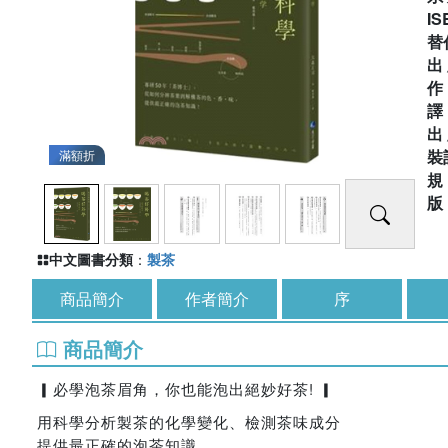
IS
替
出
出
裝
滿額折
中文圖書分類
：
製茶
商品簡介
作者簡介
序
商品簡介
▎必學泡茶眉角，你也能泡出絕妙好茶! ▎
用科學分析製茶的化學變化、檢測茶味成分
提供最正確的泡茶知識