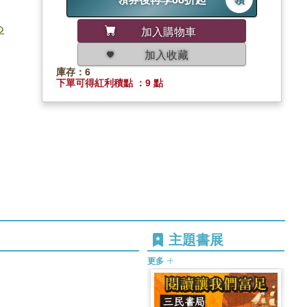
つ
加入購物車
加入收藏
庫存：6
下單可得紅利積點 ：9 點
主題書展
更多