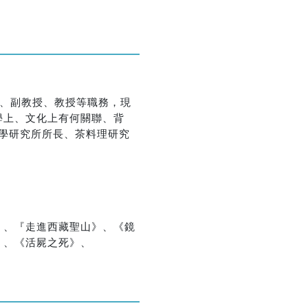
優惠方式：
熱賣中
師、副教授、教授等職務，現
學上、文化上有何關聯、背
科學研究所所長、茶料理研究
優惠方式：
79折起
』、『走進西藏聖山》、《鏡
優惠方式：
熱賣中
》、《活屍之死》、