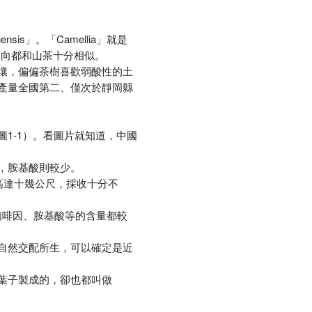
s」。「Camellia」就是
的走向都和山茶十分相似。
土壤，偏偏茶樹喜歡弱酸性的土
產量全國第二、僅次於靜岡縣
1-1）。看圖片就知道，中國
，胺基酸則較少。
大後高達十幾公尺，採收十分不
、咖啡因、胺基酸等的含量都較
自然交配所生，可以確定是近
葉子製成的，卻也都叫做