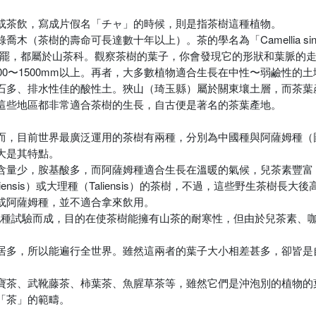
或茶飲，寫成片假名「チャ」的時候，則是指茶樹這種植物。
樹的壽命可長達數十年以上）。茶的學名為「Camellia sinensi
nqua）也罷，都屬於山茶科。觀察茶樹的葉子，你會發現它的形狀和葉脈
00〜1500mm以上。再者，大多數植物適合生長在中性〜弱鹼性的
石多、排水性佳的酸性土。狹山（琦玉縣）屬於關東壤土層，而茶葉
這些地區都非常適合茶樹的生長，自古便是著名的茶葉產地。
，目前世界最廣泛運用的茶樹有兩種，分別為中國種與阿薩姆種（圖
子大是其特點。
含量少，胺基酸多，而阿薩姆種適合生長在溫暖的氣候，兒茶素豐富
ensis）或大理種（Taliensis）的茶樹，不過，這些野生茶樹長
或阿薩姆種，並不適合拿來飲用。
和山茶配種試驗而成，目的在使茶樹能擁有山茶的耐寒性，但由於兒茶素
居多，所以能遍行全世界。雖然這兩者的葉子大小相差甚多，卻皆是
寶茶、武靴藤茶、柿葉茶、魚腥草茶等，雖然它們是沖泡別的植物的
「茶」的範疇。