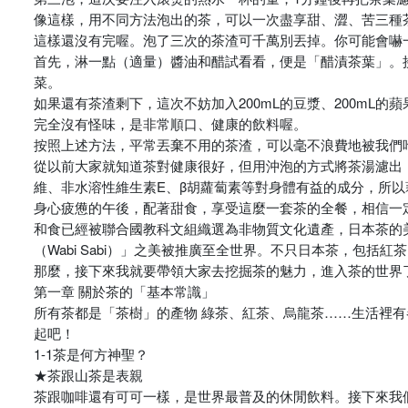
像這樣，用不同方法泡出的茶，可以一次盡享甜、澀、苦三種
這樣還沒有完喔。泡了三次的茶渣可千萬別丟掉。你可能會嚇
首先，淋一點（適量）醬油和醋試看看，便是「醋漬茶葉」。
菜。
如果還有茶渣剩下，這次不妨加入200mL的豆漿、200m
完全沒有怪味，是非常順口、健康的飲料喔。
按照上述方法，平常丟棄不用的茶渣，可以毫不浪費地被我們
從以前大家就知道茶對健康很好，但用沖泡的方式將茶湯濾出，
維、非水溶性維生素E、β胡蘿蔔素等對身體有益的成分，所
身心疲憊的午後，配著甜食，享受這麼一套茶的全餐，相信一
和食已經被聯合國教科文組織選為非物質文化遺產，日本茶的美
（Wabi Sabi）」之美被推廣至全世界。不只日本茶，包括
那麼，接下來我就要帶領大家去挖掘茶的魅力，進入茶的世界
第一章 關於茶的「基本常識」
所有茶都是「茶樹」的產物 綠茶、紅茶、烏龍茶……生活裡
起吧！
1-1茶是何方神聖？
★茶跟山茶是表親
茶跟咖啡還有可可一樣，是世界最普及的休閒飲料。接下來我