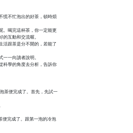
優惠方式：
熱賣中
不慌不忙泡出的好茶，頓時煩
呢。喝完這杯茶，你一定能更
好的互動和交流喔。
生活跟茶是分不開的，若能了
式一一向讀者說明。
從科學的角度去分析，告訴你
冷泡茶便完成了。首先，先試一
。
綠茶便完成了。跟第一泡的冷泡