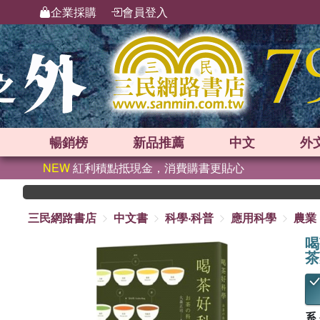
企業採購
會員登入
暢銷榜
新品
推薦
中文
外
NEW
紅利積點抵現金，消費購書更貼心
三民網路書店
中文書
科學‧科普
應用科學
農業
喝
茶
系