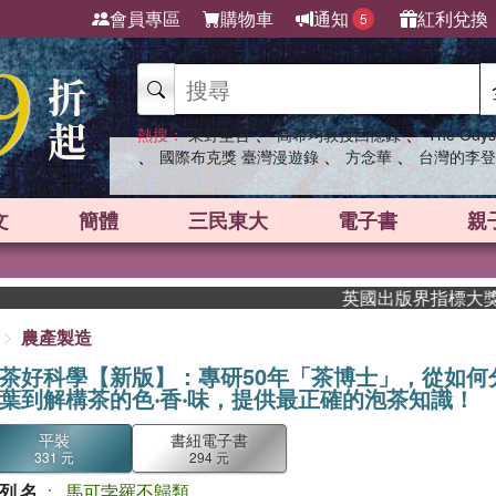
會員專區
購物車
通知
紅利兌換
5
、
、
熱搜：
東野圭吾
高希均教授回憶錄
The Odys
、
、
、
國際布克獎 臺灣漫遊錄
方念華
台灣的李登
文
簡體
三民東大
電子書
親
英國出版界指標大獎肯定！A.F.
農產製造
茶好科學【新版】：專研50年「茶博士」，從如何
葉到解構茶的色‧香‧味，提供最正確的泡茶知識！
平裝
書紐電子書
331 元
294 元
列名
：
馬可孛羅不歸類