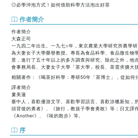
◎必學沖泡方式！如何借助科學方法泡出好茶
作者簡介
作者簡介
大森正司
一九四二年出生。一九七○年，東京農業大學研究所農學
為大妻女子大學榮譽教授。專長為食品科學、食品微生物
景，進行了五十年以上的多方調查與研究。除此之外，他亦
會事務局長、大妻女子大學「茶大學」校長、茶需求擴大
相關著作：《喝茶好科學：專研50年「茶博士」，從如何
譯者簡介
婁美蓮
臺中人，喜歡優游文字、喜歡學習語言、喜歡涉獵新知，
頭背後的勇者》、《旅行，教孩子學會勇敢》等；日文譯
《Another》、《味的散步》等。
序