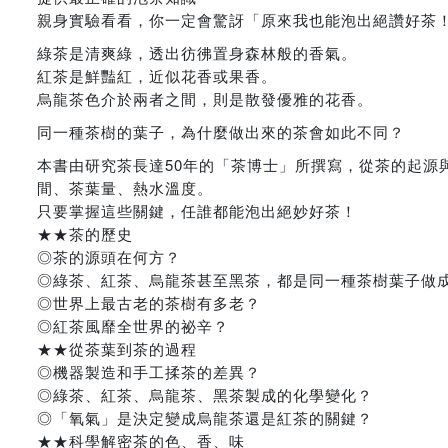
親身實驗看看，你一定會驚訝「原來我也能泡出絕讚好茶
綠茶是清爽綠，透出彷彿置身森林般的香氣。
紅茶是鮮豔紅，近似花香或果香。
烏龍茶色介於兩者之間，則是散發優雅的花香。
同一種茶樹的葉子，為什麼做出來的茶會如此不同？
本書由研究茶長達50年的「茶博士」所撰寫，從茶的起源
間、茶葉量、熱水溫度。
只要掌握這些關鍵，任誰都能泡出絕妙好茶！
★★茶的歷史
◎茶的源頭在何方？
◎綠茶、紅茶、烏龍茶甚至黑茶，都是同一種茶樹葉子做
◎世界上最古老的茶樹有多老？
◎紅茶風靡全世界的祕辛？
★★從茶葉到茶的過程
◎機器製造和手工揉茶的差異？
◎綠茶、紅茶、烏龍茶、黑茶製成的化學變化？
◎「氧氣」是決定變成烏龍茶還是紅茶的關鍵？
★★科學解密茶的色、香、味