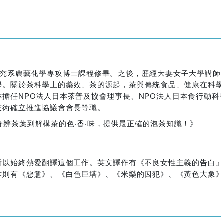
研究系農藝化學專攻博士課程修畢。之後，歷經大妻女子大學講
學。關於茶科學上的藥效、茶的源起，茶與傳統食品、健康在科
擔任NPO法人日本茶普及協會理事長、NPO法人日本食行動
技術確立推進協議會會長等職。
分辨茶葉到解構茶的色‧香‧味，提供最正確的泡茶知識！》
所以始終熱愛翻譯這個工作。英文譯作有《不良女性主義的告白
作則有《惡意》、《白色巨塔》、《米樂的囚犯》、《黃色大象