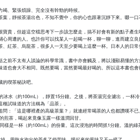
力竭、緊張煩躁、完全沒有幹勁的時候。
茶葉，靜候茶湯出色，不知不覺中，你的心也跟著沉靜下來。啜一口
很寶貴，但趁這空檔思考下一步該怎麼走，搞不好會有新的點子產生
關心周遭的人。也許你可以找某人一起喝一杯，聊一聊，進而建立良
茶、紅茶、烏龍茶，很多人一天至少要喝上這麼一杯。日本人的日常
括之前不太有人談論的科學常識，書中亦會觸及，將以淺顯易懂的方
味道也會大不相同。既然要喝，當然要喝最好喝的。所以這本書也會
藏的喫茶秘訣吧。
的冰水（約100mL），靜置15分鐘。之後，將茶湯完全濾出，一杯
這種試味道的方法稱為「品茶」。
追問：「這是哪裡產的高級茶葉？」就連經常喝茶的人也都讚嘆不已
日圓的煎茶，喝起來竟像玉露一樣溫潤回甘。
同樣是一杯（約100mL）的份量。這次浸泡的時間抓1分鐘。溫的
濾掉。用熱水泡出的茶多了些苦味，喝起來的風味又不一樣了。