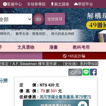
客服中心
領券專區
藝文講座
學習平台
進階搜尋
GO
、
、
、
sey
父親節
如果歷史是一群喵
暑期推薦
、
、
輝時代
數學女孩：黎曼猜想
偉大的迷走神經
子
文具選物
漫畫
教科考用
165反詐騙
 Steadman 獲年度作家，《史坎德》系列帶你踏上熱血奇幻旅程
評論
分辨
定價
：NT$ 420 元
優惠價
：
79
折
331
元
促銷優惠
：
馬可孛羅全書系書展-單79雙75
領券後再享88折起
領