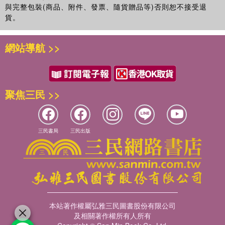
縣），為北周隋朝以來的著名望族。楊汪因與隋文帝楊堅同為弘農
與完整包裝(商品、附件、發票、隨貨贈品等)否則恕不接受退
人，所以受到重用，賜爵平方縣伯，官至尚書左丞。隋煬帝即位
貨。
後，楊汪任大理卿，一年之後，又轉國子祭酒，都是高貴而又清要
的官職。隋煬帝大業九年（西元613年），楊堅起兵反隋，楊汪受
網站導航 >>
到懷疑，降為梁郡（今河南商丘）通守。隋煬帝被殺之後，楊汪又
依附東都王世充集團。唐代初年，秦王李世民平定王世充，攻克洛
陽，將楊汪殺死。
聚焦三民 >>
楊汪被殺之後，楊氏家族中落，後世均不顯貴。玉環的曾祖父楊令
本為金州（今陝西安康）刺史。祖父楊志謙，名不見經傳。到父親
這一輩，情況才稍微好了一些。
三民書局
三民出版
玉環父親玄琰，在開元初年任蜀州司戶，司戶雖是個小官，但因為
蜀州很大，排為上州，所以司戶的地位也較為可觀，品級相當於一
般的縣令。職責是主管一州的戶籍、錢糧統計、道路交通、住宿迎
送、婚姻土地等事務，實際權力還是不小的。玄琰還有兩個弟弟，
一個叫楊玄珪，未見任何官職。一個叫楊玄璬，任河南府士曹參
軍，也是七品以下的小吏。主要掌管河道橋梁、車船運輸、宅舍修
本站著作權屬弘雅三民圖書股份有限公司
建及百工眾藝等事。
及相關著作權所有人所有