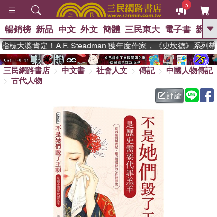
5
暢銷榜
新品
中文
外文
簡體
三民東大
電子書
親子
GO
大獎肯定！A.F. Steadman 獲年度作家，《史坎德》系列
、
熱搜：
東野圭吾
高希均教授回憶錄
、
、
、
三民網路書店
中文書
社會人文
傳記
中國人物傳記
The Odyssey
父親節
如果歷
、
、
古代人物
史是一群喵
暑期推薦
國際布克
、
、
獎 臺灣漫遊錄
方念華
台灣的李
評論
、
、
登輝時代
數學女孩：黎曼猜想
偉大的迷走神經