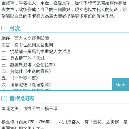
金躍軍，筆名毛人、余金。喜愛文字，從中學時代就開始寫作和發
成為最合用、也最沉默的承載者。她們被送出邊關、推進權謀、置
表文章，此後變成了自己的一個愛好，現立志以文化人的使命，期
於風口浪尖，表面上是恩寵、是榮耀，實際上卻是替制度承擔成本
望能以自己的不懈努力為廣大讀者提供更多更好的優秀作品。
的角色。無論是以和親換取邊境安定，或以情感操控改寫宮廷平
衡，她們的價值，經常在「被使用」之後才被命名。
目次
總序 西方人文經典閱讀
▎在權力夾縫中的能動性
前言 從中世紀到文藝復興
一、從希臘—羅馬到中世紀人文哲理
然而，她們並非全然的犧牲品。有人選擇順勢而為，在規則之內最
二、奧古斯丁的「天城」
大化影響力；有人以柔克剛，讓暴力轉向自我瓦解；也有人明知結
三、赫羅斯葳塔《亞伯拉罕》
局不可逆，仍然以行動留下不可忽視的痕跡。這些抉擇未必改變制
四、賀德佳《生命的賞報》
度，卻足以改變局部走向，甚至影響王朝的節奏。真正值得凝視
五、《一千零一夜》
的，是她們在極端不對等的結構中，仍試圖保留的一點主體性。
六、邁蒙尼德《迷途指津》
More
七、《阿奎那政治著作選》
▎歷史為何總把責任推給她們
書摘/試閱
八、法蘭西的瑪麗《故事詩》
九、瑪．阿希．季諾夫人《列那狐》
成敗歸君王，失誤歸紅顏，這並非偶然，而是一種長期運作有效的
羞花之美，遺恨千古－楊玉環
敘事策略。將政治災難簡化為情感失控，能讓制度免於被追問；把
結構性問題投射到個人魅惑，能讓權力保持正當性。於是，她們被
楊玉環（西元720～756年），四川成都人，有「羞花」之美稱，是
反覆書寫、反覆指認，卻很少被真正理解。這些故事的殘酷之處，
中國古代四大美人之一。