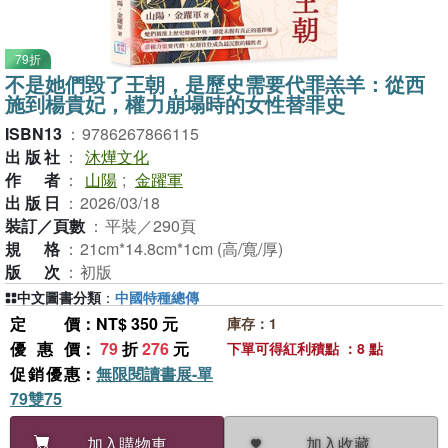
79折
不是她們毀了王朝，是歷史需要代罪羔羊：從西
施到楊貴妃，權力崩塌時的女性替罪史
ISBN13
：
9786267866115
出版社
：
沐燁文化
作者
：
山陽
;
金躍軍
出版日
：
2026/03/18
裝訂／頁數
：
平裝／290頁
規格
：
21cm*14.8cm*1cm (高/寬/厚)
版次
：
初版
中文圖書分類
：
中國特種總傳
定價
：NT$ 350 元
庫存：1
優惠價
：
79
折
276
元
下單可得紅利積點 ：8 點
促銷優惠
：
無限閱讀書展-單
79雙75
加入收藏
加入購物車