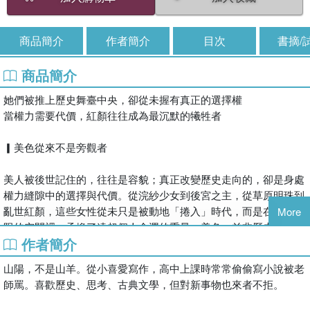
商品簡介
作者簡介
目次
書摘/
商品簡介
她們被推上歷史舞臺中央，卻從未握有真正的選擇權
當權力需要代價，紅顏往往成為最沉默的犧牲者
▎美色從來不是旁觀者
美人被後世記住的，往往是容貌；真正改變歷史走向的，卻是身處
權力縫隙中的選擇與代價。從浣紗少女到後宮之主，從草原明珠到
亂世紅顏，這些女性從未只是被動地「捲入」時代，而是在極度有
More
限的空間裡，承擔了遠超個人命運的重量。美色，並非歷史的裝
作者簡介
飾，而是權力、欲望與秩序交會時，最容易被推上前線的存在。
山陽，不是山羊。從小喜愛寫作，高中上課時常常偷偷寫小說被老
▎她們如何被需要
師罵。喜歡歷史、思考、古典文學，但對新事物也來者不拒。
當國家需要犧牲、君王需要藉口、政權需要轉移風險時，女性往往