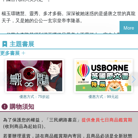
不在於悲劇本身，而在於悲劇被合理化的方式。
楊玉環聰慧、靈秀、多才多藝。深深被她迷惑的是盛唐之世的真龍
▎重新看見她們的位置
天子，又是她的公公一玄宗皇帝李隆基。
More
當視角不再停留於美貌與傳說，而是回到時代條件、權力配置與個
一代英主李隆基得到楊玉環後只愛美人不愛江山，安史之亂爆發，
人選擇之間的張力，這些女性的形象才真正立體起來。她們不是歷
李隆基逃出京城，在兵士的脅迫下，忍痛殺死楊玉環，以平民怨。
主題書展
史的插曲，而是結構運作下的關鍵節點；不是命運的附屬品，而是
兩人的愛情成了淒婉纏綿的千古絕唱。
被迫承擔過多意義的行動者。理解她們，等於重新理解權力如何運
更多書展
作，也讓那些被輕易歸咎於「紅顏」的歷史時刻，重新被問責。
．名門之後，壽王愛侶
〔本書特色〕
開元七年（西元719年），大唐帝國在玄宗皇帝李隆基的統治下，
她們被歌頌為紅顏，也被反覆用來解釋王朝的興衰。從宮廷到邊
平定內部動亂，正在走向輝煌之際，蜀州司戶楊玄琰的家裡又發生
塞，從權謀核心到亂世邊緣，這些女性往往被置於最關鍵、也最危
了一樁喜事。六月初一這天，玄琰的小女兒降生人間——這就是日
險的位置。她們的命運，既不是單純的愛情故事，也非偶然的悲
優惠方式：
75折起
優惠方式：
99元起
後在唐帝國歷史上寫下重重一筆的著名美人楊貴妃，小名玉環。
劇，而是制度、權力與時代選擇交會下的結果。當視線從美貌移
購物須知
開，回到結構與代價，歷史中的紅顏，呈現出更複雜、也更真實的
玉環父親楊玄琰的官階雖然不高，僅是七品不到，但追溯他的遠祖
面貌。
世系，門第名望卻是較高。
為了保護您的權益，「三民網路書店」
提供會員七日商品鑑賞期
(收到商品為起始日)。
玉環的高祖父是隋朝名臣楊汪，弘農華陰人氏（今陝西省華陰
若要辦理退貨，請在商品鑑賞期內寄回，且商品必須是全新狀態