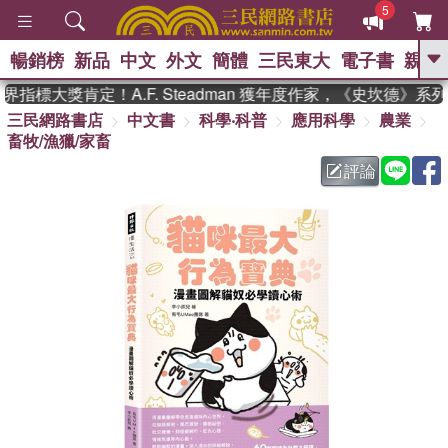
5
暢銷榜
新品
中文
外文
簡體
三民東大
電子書
親子
GO
指標大獎肯定！A.F. Steadman 獲年度作家，《史坎德》系
三民網路書店
中文書
科學‧科普
應用科學
農業
、
熱搜：
東野圭吾
高希均教授回憶錄
畜牧/漁獵/家畜
、
、
、
The Odyssey
父親節
如果歷
、
、
史是一群喵
暑期推薦
國際布克
評論
、
、
獎 臺灣漫遊錄
方念華
台灣的李
、
、
登輝時代
數學女孩：黎曼猜想
偉大的迷走神經