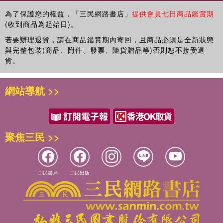
18 貓咪如何判斷誰是家裡的「老大」
為了保護您的權益，「三民網路書店」
提供會員七日商品鑑賞期
19 貓咪是怎麼認出貓奴的
(收到商品為起始日)。
20 這幾種行為表示貓咪在保護你
若要辦理退貨，請在商品鑑賞期內寄回，且商品必須是全新狀態
21 貓咪為什麼會跟著我們上廁所
與完整包裝(商品、附件、發票、隨貨贈品等)否則恕不接受退
22 把貓咪養成「逆子」的反面教材
貨。
23 貓咪咬人的常見原因
24 貓咪說「對不起」的方式
網站導航 >>
25哪些行為說明貓咪在找你陪牠玩
26通過貓咪的尾巴破解「貓語」
第3章 其實貓咪是在對你說話呀
27 為什麼我們睡覺時，貓咪會湊過來聞臉
聚焦三民 >>
28 為什麼我們做正經事時，貓咪就來搗亂
29 貓咪也會有嫉妒心嗎？
30 哪些行為會讓貓咪覺得自己被拋棄了
31 瞭解貓咪不開心的 10 個細節
三民書局
三民出版
32 貓咪變「話癆」的 10 個原因
33 減少貓咪焦慮的 8 種方法
34 為什麼總有貓咪墜樓跳窗