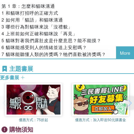
【咔咔聲】貓咪對著窗外發出怪聲？其實是在跟獵物「通
第 1 章：怎麼和貓咪溝通
訊」。
1 和貓咪打招呼的正確方式
【夾子音】為什麼貓咪只對人類使用這種「高頻聲音」？
2 如何用「貓語」和貓咪溝通
【多話愛叫】貓咪突然變愛說話了？這 10 個原因你不能忽
3 哪些行為對貓咪來說「沒禮貌」
視。
4 上班前如何正確和貓咪說「再見」
【睡姿】這姿勢是100%信任！從睡姿看穿主子對你的愛有多
5 貓咪對著我們露肚皮是什麼意思？能不能摸？
少。
6 貓咪能感受到人的情緒並送上安慰嗎？
More
7 貓咪能聽懂人類的誇獎嗎？牠們喜歡被誇獎嗎？
8 當貓咪被人親親時，牠在想什麼？
主題書展
9 人類的「喵」，貓咪聽懂了嗎？
10 如何對貓咪說「我愛你」，牠們才能聽懂？
更多書展
第 2 章：貓咪為什麼這麼做
11 如何讓貓咪崇拜我們
12 貓咪為什麼喜歡坐在人的身上
13 貓咪為什麼會舔我們
14 貓咪為什麼會送貓奴「禮物」
15 貓咪為什麼會對人類用「夾子音」
優惠方式：
75折起
優惠方式：
加入即送50元購書金
16 貓咪會記仇嗎？
購物須知
17 貓咪會罵人嗎？