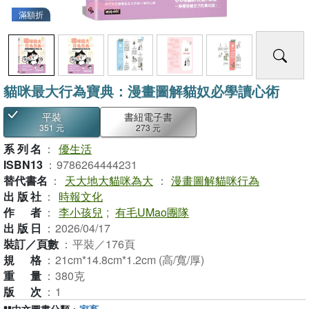
滿額折
貓咪最大行為寶典：漫畫圖解貓奴必學讀心術
平裝
書紐電子書
351 元
273 元
系列名
：
優生活
ISBN13
：
9786264444231
替代書名
：
天大地大貓咪為大
：
漫畫圖解貓咪行為
出版社
：
時報文化
作者
：
李小孩兒
;
有毛UMao團隊
出版日
：
2026/04/17
裝訂／頁數
：
平裝／176頁
規格
：
21cm*14.8cm*1.2cm (高/寬/厚)
重量
：
380克
版次
：
1