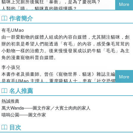
貓咪上完廁所後瘋狂「暴衝」，是為了慶祝嗎？
More
人類的「喵」，貓咪真的聽得懂嗎？
作者簡介
本書收錄60則最令貓奴困惑的行為謎團，從叫聲、眼神、尾巴
到奇怪的睡眠習慣，以漫畫圖解、幽默有趣的方式，讓你聽懂
有毛UMao
喵聲、看懂動作，帶你走進貓咪的內心世界。
由一群愛動物的媒體人組成的內容自媒體，尤其關注貓咪，創
全書囊括了：
辦的初衷是希望人們能透過「有毛」的內容，感受像毛茸茸的
● 社交與溝通：主子不想說的小祕密
小動物一樣的治癒力。後來慢慢發展成以奶牛貓「毛毛」為主
【打招呼】和貓咪打招呼的正確方式：你可能一直都做錯了！
角的漫畫寵物科普自媒體。
【露肚皮】對我們露肚皮是什麼意思？真的可以摸嗎？
李小孩兒
【告白法】如何對貓咪說「我愛你」，牠們才能真的聽懂？
本書作者及插畫師。曾任《寵物世界．貓迷》雜誌主編，目前
【親親】當貓咪被搶吻時，心裡到底在想什麼？
More
是有毛UMao 主理人，重度吸貓人士，患有「社交恐懼症」和
● 行為與心理：主子為什麼這麼做？
「拖延症」，認為世界上最不可辜負的事，就是繪畫和小貓
【誰是老大】貓咪如何判斷誰才是家裡的「一家之主」？
名人推薦
咪。 2024年通過貓行為管理師及寵物營養師資格認證。
【跟蹤狂】為什麼貓咪總愛跟著我上廁所？
熱誠推薦
【嫉妒心】家裡有新成員，貓咪也會像人類一樣吃醋嗎？
萬大Wanda――圖文作家／大賓士肉肉的家人
【暴衝真相】解碼貓咪大便完後的「便後狂歡」衝刺行為。
喵嗚公園――圖文作家
【埋屎怪癖】為什麼貓咪對食物做「埋屎」動作？是在嫌難吃
嗎？
目次
● 聲音與情緒：其實主子是在對你說話呀