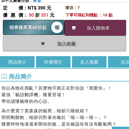
中文圖書分類
：
家畜
定價
：NT$ 390 元
庫存：7
優惠價
：
90
折
351
元
下單可得紅利積點 ：10 點
領券後再享88折起
領
加入購物車
加入收藏
商品簡介
作者簡介
名人推薦
目
商品簡介
你以為牠在搗亂？其實牠可能正在對你說『我愛你』！
最強「貓語翻譯機」隆重登場！
帶你讀懂貓咪的內心話。
為什麼買了貴森森的貓窩，牠卻只睡紙箱？
明明剛餵飽，牠卻仍對著你瘋狂「喵～喵～喵～」？
睡覺時特地湊過來聞你的臉，是在確認你有沒有斷氣嗎？