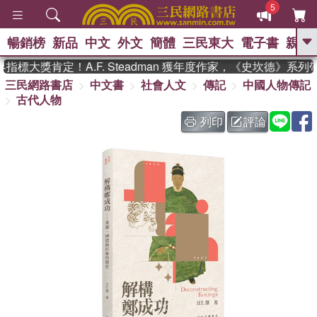
5
暢銷榜
新品
中文
外文
簡體
三民東大
電子書
親子
GO
標大獎肯定！A.F. Steadman 獲年度作家，《史坎德》系列
三民網路書店
中文書
社會人文
傳記
中國人物傳記
、
、
熱搜：
東野圭吾
The Odyssey
古代人物
、
、
父親節
如果歷史是一群喵
暑期
、
、
推薦
國際布克獎 臺灣漫遊錄
方
列印
評論
、
、
念華
台灣的李登輝時代
數學女
、
孩：黎曼猜想
偉大的迷走神經