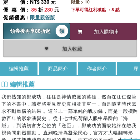
定價
：NT$ 330 元
限量 > 10
優惠價
：
85
折
280
元
下單可得紅利積點 ：8 點
促銷優惠
：
限量親簽版
領券後再享88折起
領
加入購物車
加入收藏
編輯推薦
商品簡介
作者簡介
序
編輯推薦
我們熟知的鄭成功，往往是神情威嚴的英雄，然而在江仁傑筆
下的本書中，讀者將看見歷史真相並非單一，而是隨著時代需
求不斷重構的結果 。這並非一部單純的戰功錄，而是一段橫跨
數百年的形象演變史 。從十七世紀荷蘭人眼中暴躁的「海
賊」，到清初官方定位的「逆臣」，鄭成功的面貌始終在敵我
視角間劇烈擺動 。直到晚清為凝聚民心，官方才大幅翻轉形
象，將其塑造成忠君愛國的典範 。而在海的另一端，十八世紀