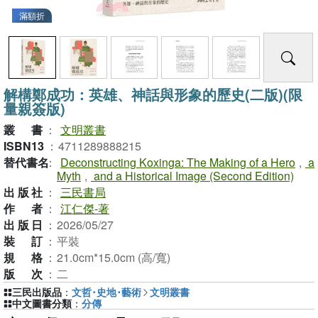
滿額折
解構鄭成功：英雄、神話與形象的歷史(二版)(限
量親簽版)
叢書
：
文明叢書
ISBN13
：
4711289888215
替代書名
：
Deconstructing Koxinga: The Making of a Hero
,
a
Myth
,
and a Historical Image (Second Edition)
出版社
：
三民書局
作者
：
江仁傑-著
出版日
：
2026/05/27
裝訂
：
平裝
規格
：
21.0cm*15.0cm (高/寬)
版次
：
二
三民出版品
：
文哲･史地･藝術
文明叢書
中文圖書分類
：
分傳