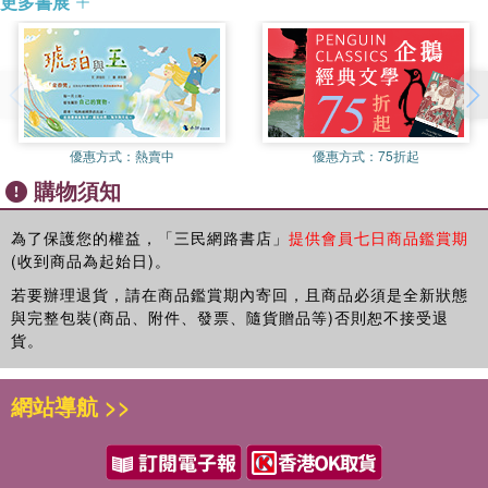
更多書展
了。《國性爺合戰》則使日本出現「國性爺」的熱潮，使「國
「國性爺」─庶民文化中的日本英雄
性爺」在日本一般民眾的心目中，知名度大大提高。
江戶史書中的母親
其實在近松的《國性爺合戰》之前，約於1700年左右，已經有
日本人錦文流寫的歷史小說《國仙野手柄日記》（《國姓爺功
水戶藩豎立了鄭成功之碑
勳日記》），但詳細內容今天已經無法得知。而在《國性爺合
維新之後對外侵略
戰》之後，依照此劇而改編、延伸的作品，就有二十多種之
優惠方式：
熱賣中
優惠方式：
75折起
殖民政府的宣傳樣版
多，例如正本屋九兵衛於1716年（日本享保元年，清康熙五十
購物須知
五年）刊行了《國性爺合戰》繪本，近松自己也在1717年（日
「延平郡王祠」變「開山神社」
本享保二年，清康熙五十六年）再寫作了劇本《國性爺後日合
「臺灣開創鄭成功」立下了「帝國殊勳」？
戰》、1722年（日本享保七年，清康熙六十一年）創作了《唐
為了保護您的權益，「三民網路書店」
提供會員七日商品鑑賞期
(收到商品為起始日)。
船噺今國性爺》，另外也還有許多作家，持續捲入這個從未真
臺灣「愛國婦人會」的戲劇
正衰竭的熱潮。
若要辦理退貨，請在商品鑑賞期內寄回，且商品必須是全新狀態
在教科書裡
與完整包裝(商品、附件、發票、隨貨贈品等)否則恕不接受退
然而，《國性爺合戰》之中的鄭成功，在劇中名喚「和藤內」
貨。
殖民社會下的漢人英雄與神祇
（「和」指日本，「藤」指唐／中國），與同時代的清朝官
方、文人或閩臺民間所熟知的那位鄭成功，顯然完全不同。
漢人的鄭成功神話傳說
網站導航 >>
我們從《國性爺合戰》的內容來看。故事的概略如下：
殖民時期的鄭成功地名傳說
明朝奸臣李踏天通敵清軍，明朝遺臣吳三桂護衛先帝之遺孤隱
鯨魚化身傳說
居於九仙山，先帝之妹栴檀郡主脫離險境，漂抵日本平戶（位
法寶傳說