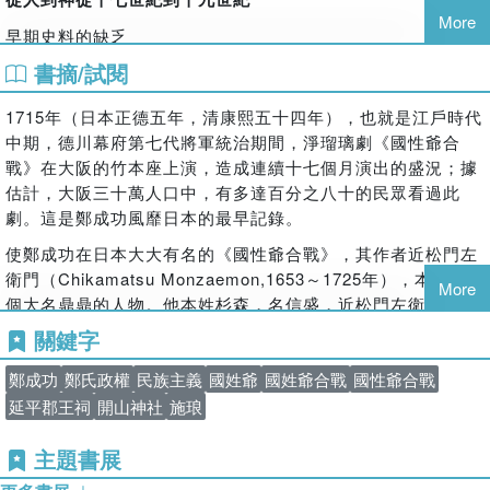
後果，或是源自於強權的刻意扭曲。但也可能只是因為「這樣
More
戰後，鄭成功的形象依然無法定型。國民政府將他高舉為「振
早期史料的缺乏
比較有趣」，例如戲劇的改編，廟埕前，榕樹下，老農與廟公
興中華」、「反攻復國」的象徵；部分黨外人士則批評他是剝
閒來沒事蓋唬爛，就在有意無意之間產生或傳播了某種形象。
書摘/試閱
「神化」形象初次現形
削臺灣的外來統治者；1980年代後，隨著原住民歷史被重新檢
視，鄭成功又被視為對原住民施加暴力與剝削的代表人物之
歷史研究者最終只能盡力而為，排開現實中各種奇妙的障礙，
清朝官方眼中的叛逆
1715年（日本正德五年，清康熙五十四年），也就是江戶時代
一。
憑藉既有的證據，設法逼近事實。但有時沒辦法像名偵探一樣
中期，德川幕府第七代將軍統治期間，淨瑠璃劇《國性爺合
閩臺地區民眾心目中的神明
大聲宣布：真相只有一個。
時代落幕，爭論未歇
戰》在大阪的竹本座上演，造成連續十七個月演出的盛況；據
臺灣地方文人的感懷
在這本已出版20年以上的書中，主題集中於探索鄭成功的歷史
估計，大阪三十萬人口中，有多達百分之八十的民眾看過此
鄭成功馳騁於海上的時代，早在十七世紀便已結束，但圍繞著
形象如何演變，而不糾結於鄭成功究竟是麼樣的人。這是很好
西方人眼中的海盜與異教魔王
劇。這是鄭成功風靡日本的最早記錄。
他的歷史形象，至今仍難以下定論。本書從這些彼此交錯、層
的研究途徑。但從另一個角度來說，似乎也有點無可奈何。
層疊加的詮釋出發，邀請讀者重新思考：
我們所熟知的鄭成
晚清以來的正面形象
使鄭成功在日本大大有名的《國性爺合戰》，其作者近松門左
功，究竟是他在歷史記錄中的真實面目，還是在不同時代下各
面對利益牽扯更深、爭議更大的新聞或歷史，現在依然有人像
衛門（Chikamatsu Monzaemon,1653～1725年），本身就是
More
清末官方大翻案
取所需的產物？
傳說中的偵探一樣，堅持紀錄與尋求事實。這是真正的硬派作
個大名鼎鼎的人物。他本姓杉森，名信盛，近松門左衛門其實
風，尤其在我們的時代裡。
清朝中央語帶保留，地方官員大力推崇
是他的筆名。原為武士家庭出身，曾供職於一朝臣家中，後感
關鍵字
於仕途艱難，毅然辭去職務，投入演戲藝人的行列。當時這種
中國民族主義革命的諸神之一
行業在社會上的地位很低，遠遠不及他出身的武士階層，不過
鄭成功
鄭氏政權
民族主義
國姓爺
國姓爺合戰
國性爺合戰
江仁傑 2026年3月
鄭成功創建了天地會？
他卻一心一意地以畢生精力去從事戲劇創作，在演劇藝術上創
延平郡王祠
開山神社
施琅
造了輝煌的成就，被後世譽為「日本莎士比亞」。
於臺灣臺北
對抗日本帝國主義的象徵
主題書展
近松在淨瑠璃劇《國性爺合戰》上演之前，其實已經聲名大噪
日本江戶時期到明治維新