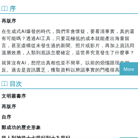
肯定其忠於明室的氣節，卻同時不斷強調其「海寇逆臣」身
序
分。
再版序
然而，到了牡丹社事件後，隨著外國勢力進逼臺灣，清廷為凝
聚臺灣民心、樹立「忠義榜樣」，開始大幅翻轉鄭成功的官方
在生成式AI爆發的時代，我們常會懷疑，要看清事實，真的還
形象。他被塑造成「忠君愛國」的典範，過往反清復明的叛逆
有可能嗎？透過AI工具，只要花極低的成本就能產出海量留
色彩，則被刻意淡化甚至掩蓋。
言，甚至虛構從未發生過的新聞、照片或影片，再加上資訊同
溫層效應，人類到底該怎麼確定，這世界究竟發生了什麼事？
「日本之子」的誕生
就算沒有AI，想挖出真相也並不簡單。以前的煩惱跟現在相
十八世紀初，日本社會大眾透過戲劇《國性爺合戰》，逐漸認
More
反。過去是資訊匱乏，獲取資料以辨認事實的門檻很高。而且
識這位歷史人物，但詮釋角度卻與清帝國大相逕庭。舞臺上的
時間拖得越久，真相就越模糊。
鄭成功被稱為「和藤內」，其「中日混血」的身分被反覆強
目次
調，並以日本武士之姿，在中國歷史中大放異彩。
例如鄭成功，他是怎樣的一個人？史料來源不同而且不很完
整，讓各種詮釋的空間加大。
當臺灣被割讓給日本後，這種詮釋進一步被官方利用。鄭成功
文明叢書序
被塑造成出身於「忠烈日本女性」的「日本之子」，同時也是
清朝官方、明鄭勢力、荷蘭人與西班牙人、地方民眾等等立場
再版序
開拓南方的先驅。而統治臺灣的日本人，則自詡為繼承其未竟
相異的人，賦予他幾種不同的性格與形象。在他死後因緣際
事業的延續者，並且宣稱是讓鄭成功的臨終之地臺灣，「回
自序
會，這種情況反而愈演愈烈，就好像他的形象是個變形體，可
歸」於他誕生之國――大日本帝國的版圖。
以依照各自的需求重新塑造。
鄭成功的歷史形象
是民族英雄，還是另一個殖民者？
形象的誕生與變化，可能是因為立場不同、視野有限所造成的
從人到神從十七世紀到十九世紀