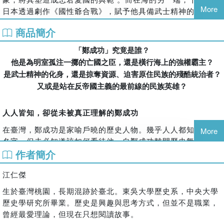
More
日本透過劇作《國性爺合戰》，賦予他具備武士精神的「和藤
內」形象，將其視為日本女性所生的英雄先鋒 。
商品簡介
進入戰後，鄭成功的符號價值更顯複雜，他既是國民政府「反
「鄭成功」究竟是誰？
攻復國」的標籤，也是對岸反帝國主義的象徵 。本書細緻呈現
了這些權力操作下的投影，更納入現代原住民觀點，反思他在
他是為明室孤注一擲的亡國之臣，還是橫行海上的強權霸主？
掠奪資源過程中的暴力與剝削 。作者江仁傑以紮實史料與溫和
是武士精神的化身，還是掠奪資源、迫害原住民族的殘酷統治者？
敘事，深入民間祭祀與地名傳說，看見國姓爺如何從凡人步入
又或是站在反帝國主義的最前線的民族英雄？
神壇 。這不僅是一次人物解構，更是一場關於臺灣主體性的深
度思索，邀請讀者重新尋找這座島嶼觀察世界的獨特視野 。
人人皆知，卻從未被真正理解的鄭成功
在臺灣，鄭成功是家喻戶曉的歷史人物。幾乎人人都知道他的
More
名字，但未必知道該如何看待他。自鄭成功離開歷史舞臺以來
的數百年間，他的形象不斷被不同時代、不同政權與不同群體
作者簡介
重新詮釋，卻始終沒有一個答案。
江仁傑
從「海盜」到「忠臣」
生於臺灣桃園，長期混跡於臺北。東吳大學歷史系，中央大學
在敵人眼中，鄭成功從來不是溫和的存在。荷蘭人將他描繪成
歷史學研究所畢業。歷史是興趣與思考方式，但並不是職業，
性情暴躁、難以溝通的海盜，甚至是血腥的異教徒獨裁者，這
曾經最愛理論，但現在只想閱讀故事。
樣的形象長期主導了西方世界對鄭成功的認知；清帝國早期雖