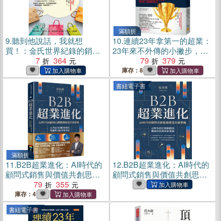
滿額折
9.
聽到他說話，我就想
10.
連續23年拿第一的超業：
買！：金氏世界紀錄的銷售
23年來不外傳的小撇步，讓
天王，讓顧客立刻打開錢包
7
364
你成為令人難忘的人。創造
79
379
的九大銷售技巧(電子書)
你與普通業務的巨大差距，
庫存：8
客戶第一時間就想到你。
書紐電子書
滿額折
11.
B2B超業進化：AI時代的
12.
B2B超業進化：AI時代的
顧問式銷售與價值共創思維
顧問式銷售與價值共創思維
（6套實戰方法×10大成交心
79
355
(電子書)
法×5項行動指引）
庫存：4
書紐電子書