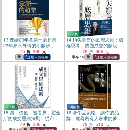
79 折
13.
連續23年拿第一的超業：
14.
頂尖銷售的底層思維：破
23年來不外傳的小撇步，讓
框思考、擴圈成交的超級業
你成為令人難忘的人。創造
75
360
務力
79
355
你與普通業務的巨大差距，
庫存：5
客戶第一時間就想到你。(電
子書)
79 折
滿額折
15.
讓「價值」被看見，霍金
16.
奢侈品策略：讓你的品
斯的成交思維法則：從市場
牌，成為所有人奢求的夢想
認知、客戶理解到實際演
79
236
【2026年暢銷增訂版】
79
513
練，以「銷售流程」重塑專
庫存：5
庫存：4