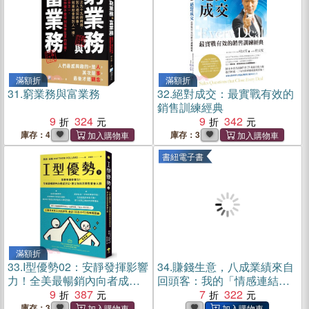
滿額折
滿額折
31.
窮業務與富業務
32.
絕對成交：最實戰有效的
銷售訓練經典
9
324
9
342
庫存：4
庫存：3
書紐電子書
滿額折
33.
I型優勢02：安靜發揮影響
34.
賺錢生意，八成業績來自
力！全美最暢銷內向者成功
回頭客：我的「情感連結留
法，建立你的非典型黃金人
9
387
客術」，不花錢培養回流
7
322
脈
客。健身房、美容美髮、餐
庫存：3