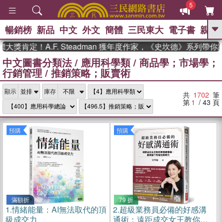
5
暢銷榜
新品
中文
外文
簡體
三民東大
電子書
親子
GO
！A.F. Steadman 獲年度作家，《史坎德》系列帶你踏上熱
中文圖書分類法
/
應用科學類
/
商品學；市場學；
、
熱搜：
東野圭吾
高希均教授回憶錄
行銷管理
/
推銷策略；販賣術
、
、
、
The Odyssey
父親節
如果歷
、
、
史是一群喵
暑期推薦
國際布克
、
、
顯示
庫存
獎 臺灣漫遊錄
方念華
台灣的李
共
1702
筆
、
、
登輝時代
數學女孩：黎曼猜想
第
1
/ 43
頁
偉大的迷走神經
預購
預購
滿額折
79 折
1.
情緒能量：AI無法取代的頂
2.
超級業務員必備的好感溝
級成交力
通術：遠距成交女王教你用