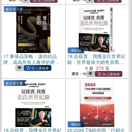
業實力，奠定現代銷售科學
書紐電子書
基礎的經典之作！
滿額折
17.
奢侈品策略：讓你的品
18.
這樣賣，我獲金氏世界紀
牌，成為所有人奢求的夢想
錄：世界最偉大銷售員喬．
(電子書)
吉拉德的13個成功心法【暢
9
378
銷新版】
庫存：10
書紐電子書
滿額折
19.
這樣賣，我獲金氏世界紀
20.
2026 TIMS初階「行銷企