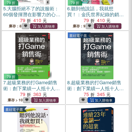
79 折
79 折
5.
大腦拒絕不了的說服術：
6.
聽到他說話，我就想
60個發揮潛在影響力的心理
買！：金氏世界紀錄的銷售
法則
79
410
天王，讓顧客立刻打開錢包
79
410
的九大銷售技巧
庫存：8
庫存：9
書紐電子書
79 折
7.
超級業務的打Game銷售
8.
超級業務的打Game銷售
術：創下業績一人抵十人紀
術：創下業績一人抵十人紀
錄的銷售祕笈，從試探、誘
79
363
錄的銷售祕笈，從試探、誘
75
345
導到成交，每一步都有節
導到成交，每一步都有節
庫存 > 10
奏，像破關一樣簡單！
奏，像破關一樣簡單！(電子
書紐電子書
書)