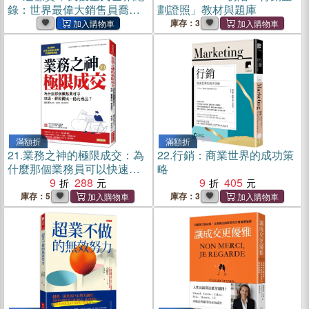
錄：世界最偉大銷售員喬．
劃證照」教材與題庫
吉拉德的13個成功心法(電子
庫存：3
書)
滿額折
滿額折
21.
業務之神的極限成交：為
22.
行銷：商業世界的成功策
什麼那個業務員可以快速、
略
輕鬆賣出一億元商品？
9
288
9
405
庫存：5
庫存：3