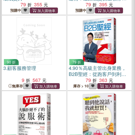
79
355
情緒價值，贏得客戶的信任
79
395
與成交
預購中
預購中
90 折
79 折
3.
顧客服務管理
4.
90％高級主管出身業務，
B2B聖經：從跑客戶到利用
9
567
AI問對問題，這是你薪水翻
79
363
倍、卡位晉升、認識大老闆
無庫存
庫存 > 10
的最快成功捷徑！【人機合
作高效成交版】