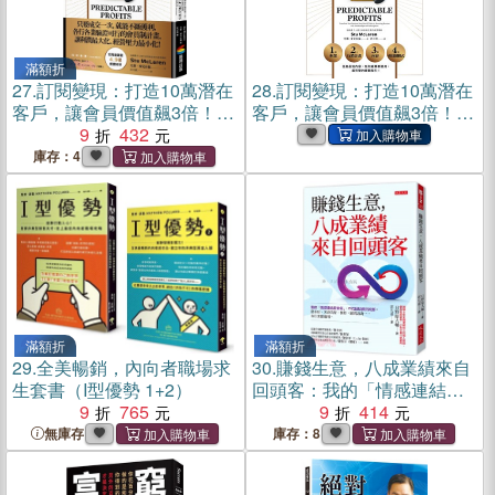
滿額折
27.
訂閱變現：打造10萬潛在
28.
訂閱變現：打造10萬潛在
客戶，讓會員價值飆3倍！揭
客戶，讓會員價值飆3倍！揭
開高轉換率、高續訂率的祕
9
432
開高轉換率、高續訂率的祕
密
密(電子書)
庫存：4
滿額折
滿額折
29.
全美暢銷，內向者職場求
30.
賺錢生意，八成業績來自
生套書（I型優勢 1+2）
回頭客：我的「情感連結留
9
765
客術」，不花錢培養回流
9
414
客。健身房、美容美髮、餐
無庫存
庫存：8
飲、顧問諮詢……各行業都
適用。