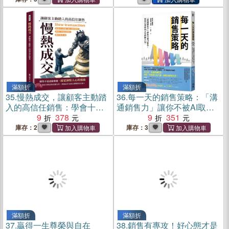
飲、顧問諮詢－各行業都適
用。(電子書)
滿額折
滿額折
35.
慢熱成交，讓顧客主動踏
36.
每一天的銷售策略：「溝
入的高信任銷售：學會十二
通銷售力」讓你不被AI取
步驟，把「我再想想」變成
9
378
代！實現自我致富人生的懶
9
351
「我現在就要」
人包
庫存：2
庫存：3
滿額折
滿額折
37.
贏得一生尊榮與自在
38.
銷售有專攻！好心態才是