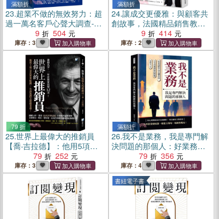
滿額折
滿額折
23.
超業不做的無效努力：超
24.
讓成交更優雅：與顧客共
過一萬名客戶心聲大調查-業
創故事，法國精品銷售教母
務員的哪些努力無助成交、
9
504
的情緒價值課
9
414
甚至幫倒忙。超級業務則是
庫存：3
庫存：2
如何精準打動客戶？
79 折
滿額折
25.
世界上最偉大的推銷員
26.
我不是業務，我是專門解
【喬‧吉拉德】：他用5項
決問題的那個人：好業務眼
《金氏世界紀錄》，告訴我
79
252
中沒有爛產品，只有沒被理
79
356
們怎麼做業務！
解的問題
庫存：3
庫存：4
書紐電子書