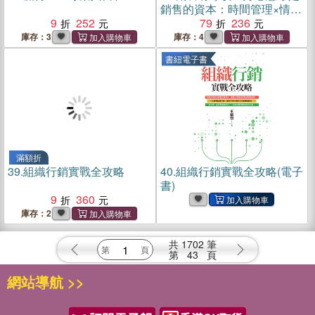
銷售的資本：時間管理×情緒
9
252
續航×顧客洞察……打破銷售
79
236
焦慮循環，提升你的信任空
庫存：3
庫存：4
間，成為顧客真正願意再見
書紐電子書
的人
滿額折
39.
組織行銷實戰全攻略
40.
組織行銷實戰全攻略(電子
書)
9
360
庫存：2
共
1702
筆
第
43
頁
網站導航 >>