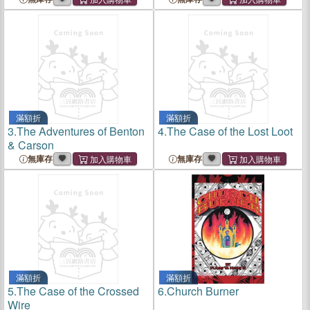
滿額折
滿額折
3.
The Adventures of Benton
4.
The Case of the Lost Loot
& Carson
無庫存
無庫存
滿額折
滿額折
5.
The Case of the Crossed
6.
Church Burner
Wire