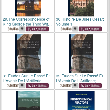
29.
The Correspondence of
30.
Histoire De Jules César;
King George the Third With
Volume 1
Lord North From 1768 to
無庫存
無庫存
1783; Volume 1
31.
Études Sur Le Passé Et
32.
Études Sur Le Passé Et
L'Avenir De L'Artillerie;
L'Avenir De L'Artillerie;
Volume 1
Volume 1
無庫存
無庫存