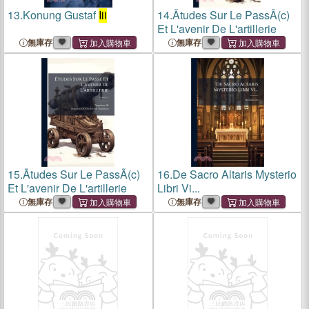
13.
Konung Gustaf
Iii
14.
Ãtudes Sur Le PassÃ(c)
Et L'avenir De L'artillerie
無庫存
無庫存
15.
Ãtudes Sur Le PassÃ(c)
16.
De Sacro Altaris Mysterio
Et L'avenir De L'artillerie
Libri Vi...
無庫存
無庫存