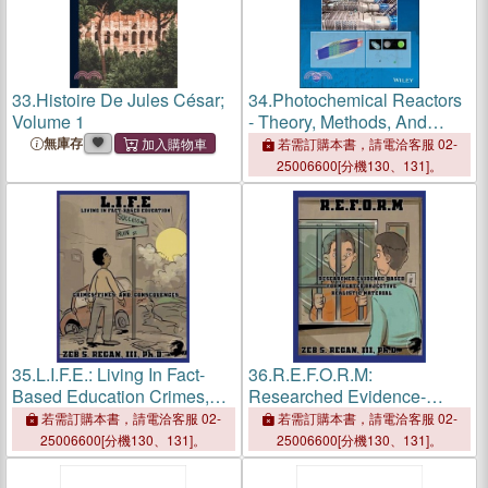
33.
Histoire De Jules César;
34.
Photochemical Reactors
Volume 1
- Theory, Methods, And
Applications Of Ultraviolet
無庫存
若需訂購本書，請電洽客服 02-
Radiation
25006600[分機130、131]。
35.
L.I.F.E.: Living In Fact-
36.
R.E.F.O.R.M:
Based Education Crimes,
Researched Evidence-
Fines, and Consequences -
Based Formulated Objective
若需訂購本書，請電洽客服 02-
若需訂購本書，請電洽客服 02-
Clean Version
Realistic Material
25006600[分機130、131]。
25006600[分機130、131]。