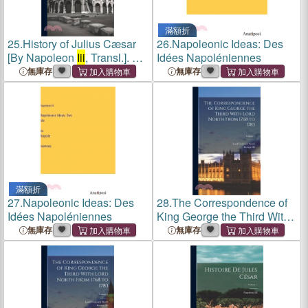
滿額折
25.
History of Julius Cæsar
26.
Napoleonic Ideas: Des
[By Napoleon
Iii
, Transl.]. 2
Idées Napoléniennes
Vols. [And] Atlas
無庫存
無庫存
滿額折
27.
Napoleonic Ideas: Des
28.
The Correspondence of
Idées Napoléniennes
King George the Third With
Lord North From 1768 to
無庫存
無庫存
1783; Volume 1