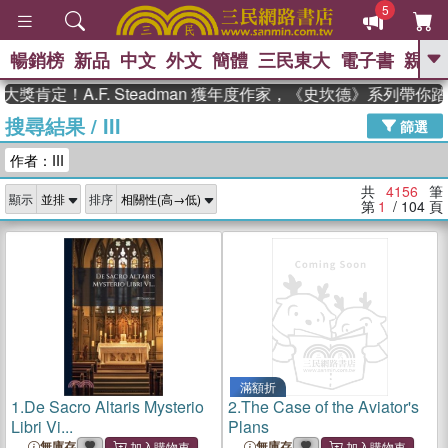
5
暢銷榜
新品
中文
外文
簡體
三民東大
電子書
親子
GO
！A.F. Steadman 獲年度作家，《史坎德》系列帶你踏上熱
搜尋結果
/
III
、
熱搜：
東野圭吾
高希均教授回憶錄
篩選
、
、
、
The Odyssey
父親節
如果歷
作者：III
、
、
史是一群喵
暑期推薦
國際布克
、
、
獎 臺灣漫遊錄
方念華
台灣的李
共
4156
筆
顯示
排序
、
、
登輝時代
數學女孩：黎曼猜想
第
1
/ 104
頁
偉大的迷走神經
滿額折
1.
De Sacro Altaris Mysterio
2.
The Case of the Aviator's
Libri Vi...
Plans
無庫存
無庫存