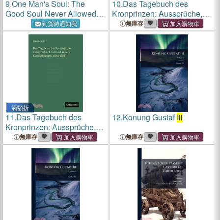
9.
One Man's Soul: The
10.
Das Tagebuch des
Good Soul Never Allowed
Kronprinzen: Aussprüche,
Into The Kingdom of Heaven
Briefe und andere
無庫存
到貨時通知我
Kundgebungen, 1831-l886
滿額折
11.
Das Tagebuch des
12.
Konung Gustaf
Iii
Kronprinzen: Aussprüche,
Briefe und andere
無庫存
無庫存
Kundgebungen, 1831-l886