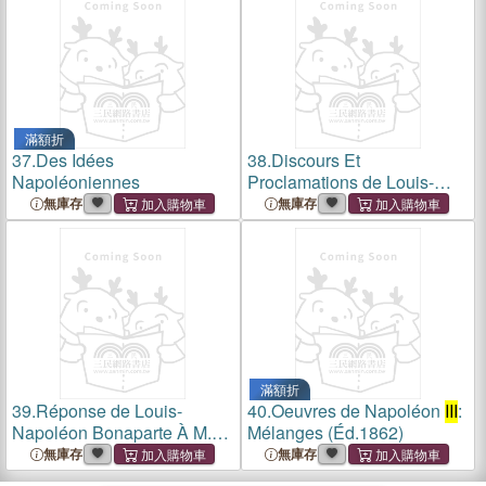
滿額折
37.
Des Idées
38.
Discours Et
Napoléoniennes
Proclamations de Louis-
Napoléon Bonaparte,
無庫存
無庫存
Depuis Son Retour En
France: Jusqu'au 1er Janvier
1852, Années 1849, 1850 Et
1851
滿額折
39.
Réponse de Louis-
40.
Oeuvres de Napoléon
III
:
Napoléon Bonaparte À M.
Mélanges (Éd.1862)
Lamartine. Lettre de Louis-
無庫存
無庫存
Napoléon Bonaparte: Au