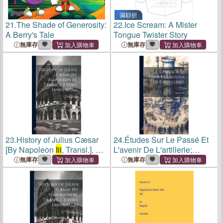
滿額折
21.
The Shade of Generosity:
22.
Ice Scream: A Mister
A Berry's Tale
Tongue Twister Story
無庫存
無庫存
23.
History of Julius Cæsar
24.
Études Sur Le Passé Et
[By Napoleon
Iii
, Transl.]. 2
L'avenir De L'artillerie;
Vols. [And] Atlas
Volume 4
無庫存
無庫存