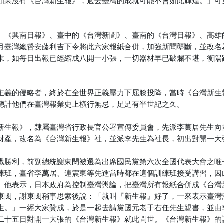
如果沒有《台灣新生報》，過去臺灣的成就可能不會如此輝煌。」可
、《興南日報》、臺中的《台灣新聞》、臺南的《台灣日報》、高雄
月臺灣總督安藤利吉下令將此六家報紙合併，加強新聞壟斷，並改名
末，如每日出報已經縮成八開一小張，一切器材早已破爛不堪，衡陽
主義的侵略者，終於在全世界正義壓力下屈膝投降，當時《台灣新生
總計他們在臺灣報業史上橫行無忌，足足有半世紀之久。
新生報》，隸屬臺灣省行政長官公署宣傳委員會，先派李萬居先生向
財產，改名為《台灣新生報》社，並派李先生為社長，初出對開一大
戰勝利，前副總統謝東閔被選為出席國民黨第六次全國代表大會之唯
練班，臺省李萬居、連震東等先進當時都在這個訓練班接受講習，因
。他表示，日本政府為控制臺灣輿論，把臺灣所有報紙合併成《台灣
東閔，謝東閔稍事思索後說：「就叫『新生報』好了，一來表示臺灣
生。」一經大家贊成，於是一起去請黨國元老于右任先生親書，並由
二十五日對開一大張的《台灣新生報》就此問世。《台灣新生報》的