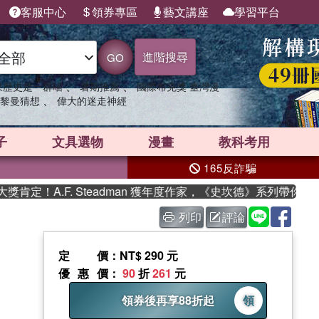
客服中心
領券專區
藝文講座
學習平台
進階搜尋
GO
、
、
果歷史是一群喵
暑期推薦
國際布克獎 臺灣漫
、
黎曼猜想
偉大的迷走神經
子
文具選物
漫畫
教科考用
165反詐騙
. Steadman 獲年度作家，《史坎德》系列帶你踏上熱血奇幻旅
列印
評論
定價
：NT$ 290 元
優惠價
：
90
折
261
元
領券後再享88折起
領