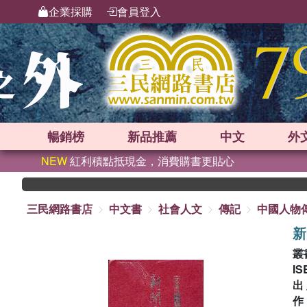
企業採購
會員登入
暢銷榜
新品
推薦
中文
外
NEW
紅利積點抵現金，消費購書更貼心
三民網路書店
中文書
社會人文
傳記
中國人物
新
叢
IS
出