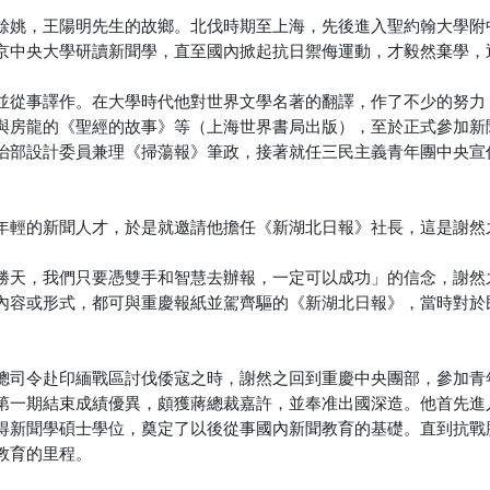
餘姚，王陽明先生的故鄉。北伐時期至上海，先後進入聖約翰大學附
京中央大學研讀新聞學，直至國內掀起抗日禦侮運動，才毅然棄學，
並從事譯作。在大學時代他對世界文學名著的翻譯，作了不少的努力
與房龍的《聖經的故事》等（上海世界書局出版），至於正式參加新
治部設計委員兼理《掃蕩報》筆政，接著就任三民主義青年團中央宣
年輕的新聞人才，於是就邀請他擔任《新湖北日報》社長，這是謝然
勝天，我們只要憑雙手和智慧去辦報，一定可以成功」的信念，謝然
內容或形式，都可與重慶報紙並駕齊驅的《新湖北日報》，當時對於
總司令赴印緬戰區討伐倭寇之時，謝然之回到重慶中央團部，參加青
第一期結束成績優異，頗獲蔣總裁嘉許，並奉准出國深造。他首先進
得新聞學碩士學位，奠定了以後從事國內新聞教育的基礎。直到抗戰
教育的里程。