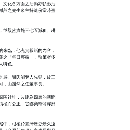
、文化各方面之活動亦頓形活
謝然之先生來主持這份當時臺
優惠方式：
熱賣中
，並毅然實施三七五減租、耕
的來臨，他充實報紙的內容，
闢之「每日專欄」，執筆者多
優惠方式：
75折
大特色。
之感。謝氏能奪人先聲，於三
司，由謝然之任董事長。
窳陋社址，改建為四層的新聞
優惠方式：
熱賣中
積極而公正，它鄙棄輕薄浮靡
報中，根植於臺灣歷史最久遠