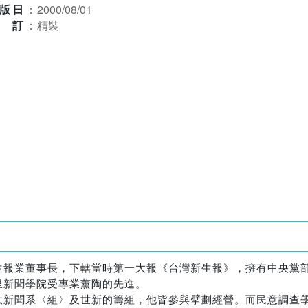
版日
：
2000/08/01
裝訂
：
精裝
生報業董事長，下轄當時第一大報《台灣新生報》，擁有中央黨
里新聞學院受專業薰陶的先進。
大新聞系〈組〉及世新的籌組，他皆參與擘劃經營。而民意調查