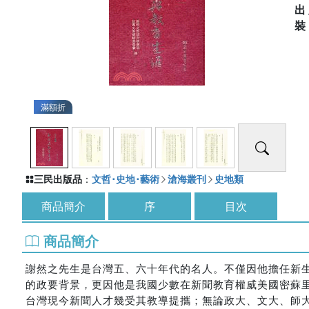
出
滿額折
三民出版品
：
文哲･史地･藝術
滄海叢刊
史地類
商品簡介
序
目次
商品簡介
謝然之先生是台灣五、六十年代的名人。不僅因他擔任新
的政要背景，更因他是我國少數在新聞教育權威美國密蘇
台灣現今新聞人才幾受其教導提攜；無論政大、文大、師