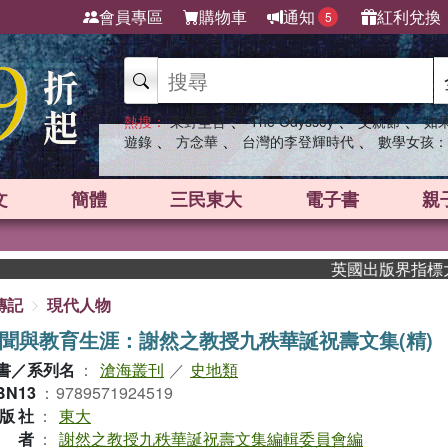
會員專區
購物車
通知
紅利兌換
5
、
、
、
熱搜：
東野圭吾
The Odyssey
父親節
如
、
、
、
遊錄
方念華
台灣的李登輝時代
數學女孩：
文
簡體
三民東大
電子書
親
英國出版界指標大獎肯定！A.F
傳記
現代人物
聞與教育生涯：謝然之教授九秩華誕祝壽文集(精)
書／系列名
：
滄海叢刊
／
史地類
BN13
：
9789571924519
版社
：
東大
作者
：
謝然之教授九秩華誕祝壽文集編輯委員會編