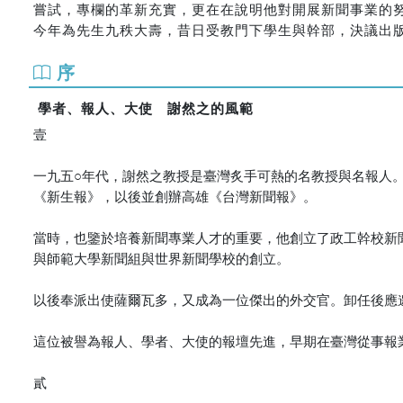
嘗試，專欄的革新充實，更在在說明他對開展新聞事業的
今年為先生九秩大壽，昔日受教門下學生與幹部，決議出
序
學者、報人、大使 謝然之的風範
壹
一九五○年代，謝然之教授是臺灣炙手可熱的名教授與名報人
《新生報》，以後並創辦高雄《台灣新聞報》。
當時，也鑒於培養新聞專業人才的重要，他創立了政工幹校新
與師範大學新聞組與世界新聞學校的創立。
以後奉派出使薩爾瓦多，又成為一位傑出的外交官。卸任後應
這位被譽為報人、學者、大使的報壇先進，早期在臺灣從事報
貳