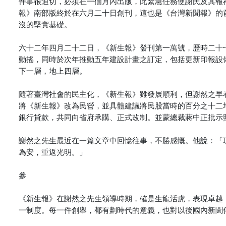
件事很迫切，必須在一個月內出版，此緊急任務使謝氏及其報
報》南部版終於在六月二十日創刊，這也是《台灣新聞報》的
沒的堅實基礎。
六十二年四月二十二日，《新生報》發刊第一萬號，歷時二十
動搖，同時於次年推動五年建設計畫之訂定，包括更新印報設
下一層，地上四層。
隨著臺灣社會的民主化，《新生報》雖發展順利，但謝然之早
將《新生報》改為民營，並具體建議將民股當時的百分之十二
銀行貸款，共同向省府承購、正式改制。並蒙總裁蔣中正批示
謝然之先生最近在一篇文章中回憶往事，不勝感慨。他說：「
為安，重返光明。」
參
《新生報》在謝然之先生領導時期，確是生龍活虎，表現卓越
一制度。每一件創舉，都有劃時代的意義，也對以後國內新聞