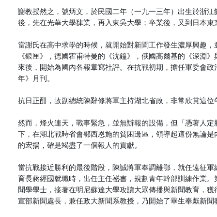
謝教授然之，號炳文，於民國二年（一九一三年）出生於浙江
後，先在光華大學肄業，再入東吳大學；卒業後，又到日本東
當謝氏在高中求學的時候，就開始對新聞工作發生濃厚興趣，
《銀匣》，德國霍甫特曼的《沈鐘》，俄國高爾基的《深淵》
來後，開始為國內各報章寫社評。在抗戰初期，擔任軍委會政
年》月刊。
抗日正酣，故副總統陳辭修將軍主持湖北省政，非常欣賞這位
然而，烽火連天，戰事緊急，並無辦報的設備，但「憑著人定
下，在湖北戰時省會鄂西恩施的貧困邊區，領導起這份無論是
的宏揚，確是竭盡了一個報人的貢獻。
當抗戰接近勝利的最後階段，陳誠將軍奉調離鄂，就任遠征軍
育長蔣經國就職時，出任主任祕書，規劃青年幹部訓練作業。
聞學學士，接著在明尼蘇達大學攻讀大眾傳播與新聞教育，獲
宣部新聞處長，兼任政大新聞系教授，乃開始了畢生奉獻新聞