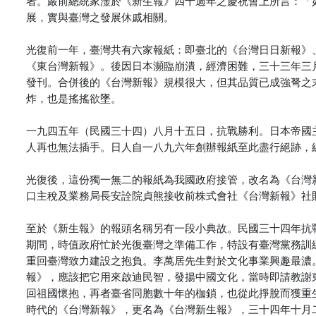
者。嚴前總統家淦於《新生報》四十週年之慶祝會上所言：「
展，實與臺灣之發展休戚相關。
光復前一年，臺灣共有六家報紙：即臺北的《台灣日日新報》
《東台灣新報》。後因日本瀕臨崩潰，經濟困難，三十三年三
發刊。合併後的《台灣新報》規模很大，但其品質已成強弩之
炸，也是搖搖欲墜。
一九四五年（民國三十四）八月十五日，抗戰勝利。日本帝國
人再也無法插手。日人自一八九六年創辦報紙至此盡行絕跡，
光復後，這份獨一無二的報紙為我國政府接管，改名為《台灣
口主稅及業務局長安詮院貞熊接收前株式會社《台灣新報》社
至於《新生報》的報頭名稱另有一段小典故。民國三十四年抗
期間，時值政府忙於光復臺灣之準備工作，特設有臺灣黨務訓
重回臺灣致力建設之抱負。李萬居先生對於文化事業興趣最濃
報》，應該把它用來啟迪民智，發揚中國文化，當時即請教謝
回祖國懷抱，再者臺省同胞數十年的枷鎖，也從此掙脫而獲重
時代的《台灣新報》，更名為《台灣新生報》，三十四年十月