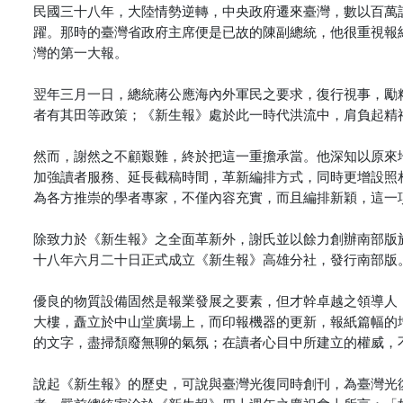
民國三十八年，大陸情勢逆轉，中央政府遷來臺灣，數以百萬
躍。那時的臺灣省政府主席便是已故的陳副總統，他很重視報
灣的第一大報。
翌年三月一日，總統蔣公應海內外軍民之要求，復行視事，勵
者有其田等政策；《新生報》處於此一時代洪流中，肩負起精
然而，謝然之不顧艱難，終於把這一重擔承當。他深知以原來
加強讀者服務、延長截稿時間，革新編排方式，同時更增設照
為各方推崇的學者專家，不僅內容充實，而且編排新穎，這一
除致力於《新生報》之全面革新外，謝氏並以餘力創辦南部版
十八年六月二十日正式成立《新生報》高雄分社，發行南部版
優良的物質設備固然是報業發展之要素，但才幹卓越之領導人
大樓，矗立於中山堂廣場上，而印報機器的更新，報紙篇幅的
的文字，盡掃頹廢無聊的氣氛；在讀者心目中所建立的權威，
說起《新生報》的歷史，可說與臺灣光復同時創刊，為臺灣光