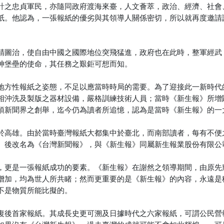
計之忠貞軍民，亦隨同政府渡海來臺，人文薈萃，政治、經濟、社會
紙。他認為，一張報紙的優劣與其領導人關係密切，所以就再度邀請
精圖治，使自由中國之國際地位突飛猛進，政府也在此時，整軍經武
神堡壘的使命，其任務之艱鉅可想而知。
地方性報紙之姿態，不足以應當時時局的需要。為了迎接此一新時代
相沖洗及製版之器材設備，嚴格訓練技術人員；當時《新生報》所增
項新聞界之創舉，迄今仍為讀者所追憶，認為是當時《新生報》的一
於高雄。由於當時臺灣報紙大都集中於臺北，而南部讀者，每有不便
。後改名為《台灣新聞報》，與《新生報》同屬新生報業股份有限公
，更是一張報紙成功的要素。《新生報》在謝然之領導期間，由原先
增加，均為世人所共睹；然而更重要的是《新生報》的內容，永遠是
不是物質所能比擬的。
復後首家報紙。其成長史更可溯及日據時代之六家報紙，可謂公民營