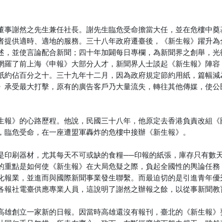
。
董事謝然之先生兼任社長。謝先生臨危受命擔當大任，並在危樓中奠
者提供適時、適地的服務。三十八年政府遷臺後，《新生報》躍升為
述，並使言論配合新聞；四十年加闢每日專欄，為新聞界之創舉，光
網羅了前上海《申報》大部分人才，新聞界人士談起《新生報》陣容
紙約佔百分之十。三十九年十二月，因為政府規定節約用紙，篇幅減
》承受最大打擊，原有的廣告客戶乃大量流失，轉往其他傳媒，使公
生報》的心路歷程。他說，民國三十八年，他原定去香港負責改組《
，臨危受命，在一座遭盟軍轟炸的危樓中接辦《新生報》。
是印刷器材，尤其每天不可或缺的食糧──印報的紙張，庫存只有數
的重點是如何使《新生報》在大局危疑之際，負起全國性的輿論任務
化報業，並進而與國際新聞事業發生聯繫。而最迫切的是引進青年優
各報社電臺供應專業人員，這說明了謝然之辦報之餘，以從事新聞教
高雄創立一家新的日報。因當時高雄還沒有報刊，臺北的《新生報》