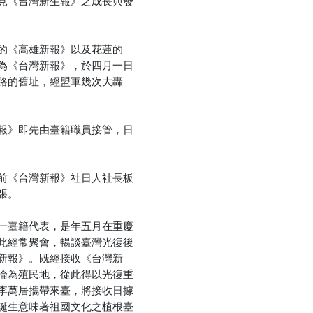
見《台灣新生報》之成長與發
優惠方式：
熱賣中
的《高雄新報》以及花蓮的
為《台灣新報》，於四月一日
路的舊址，經盟軍幾次大轟
報》即先由臺籍職員接管，日
前《台灣新報》社日人社長板
張。
一臺籍代表，是年五月在重慶
此經常聚會，暢談臺灣光復後
新報》。既經接收《台灣新
淪為殖民地，從此得以光復重
李萬居攜帶來臺，將接收日據
誕生意味著祖國文化之植根臺