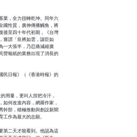
基業，全力扭轉乾坤。同年六
全國性質，廣伸傳播觸角，將
復後至四十年代初期，《台灣
，嘗謂「良將如雲，謀臣如
為一大張半，乃忍痛減縮廣
民營報紙的業務出現了消長的
國民日報》（《香港時報》的
天的用量，更叫人捏把冷汗，
，如何改進內容，網羅作家，
秀幹部，積極推動與創設新聞
育工作為最大的志願。
要第二天才能看到。他認為這