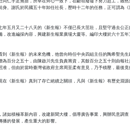
社同仁手足無措，所幸在齊心一致下，在斷垣廢墟下努力趕工，雖然
前身。謝氏於民國五十年卸任社長，歷時十二年的任務，正可謂為《
七年五月又二十八天的《新生報》不僅已長大茁壯，且堅守過去公正
備，改進編採內容，興建新生報業廣場大廈等。編印大樓於六十五年
看到《新生報》的未來危機，他曾向時任中央四組主任的陶希聖先生
增為百分之五十，由陳啟川先生負責籌資，其餘百分之五十則由報社
照准，但由於當時臺灣省政府主席周至柔有意見，乃予積壓，最後竟
現在《新生報》真到了存亡絕續之關頭，凡與《新生報》有歷史淵源
，諸如積極革新內容，改建新聞大樓，倡導廣告事業，興辦民意調查
傳播的發展，產生重大的影響。