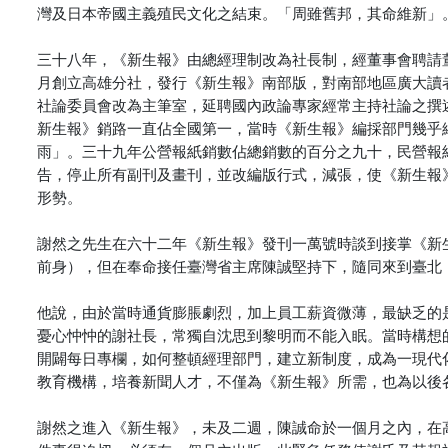
灣及日本帝國主義殖民文化之結束。「周雖舊邦，其命維新」
三十八年，《新生報》由總經理制改為社長制，經董事會聘請
月創立高雄分社，發行《新生報》南部版，對南部地區廣大讀
社論委員會改為主筆室，延聘國內政論專家經常主持社論之撰
新生報》銷路一直佔全國第一，當時《新生報》編採部門幾乎
雨」。三十九年公營報紙銷數佔總銷數的百分之九十，民營報
告，停止所有副刊及畫刊，並改編版行式，減張，使《新生報
形勢。
謝然之先生在六十二年《新生報》發刊一萬號時談到接掌《新
前身），但在奉命接任臺灣省主席陳誠堅持下，隨同來到臺北
他說，由於當時通貨膨脹劇烈，加上員工薪資微薄，最缺乏的
憂心忡忡的謝社長，常獨自沈思到黎明而不能入眠。當時構想
開闢每日專欄，如何整頓經理部門，建立新制度，成為一現代
教育機構，培養新聞人才，不僅為《新生報》所需，也為以後
謝然之進入《新生報》，未及二週，陳誠命於一個月之內，在