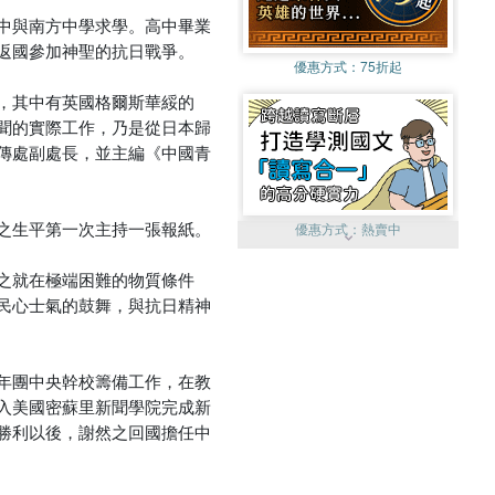
中與南方中學求學。高中畢業
返國參加神聖的抗日戰爭。
優惠方式：
75折起
，其中有英國格爾斯華綏的
聞的實際工作，乃是從日本歸
傳處副處長，並主編《中國青
之生平第一次主持一張報紙。
優惠方式：
熱賣中
之就在極端困難的物質條件
民心士氣的鼓舞，與抗日精神
年團中央幹校籌備工作，在教
優惠方式：
單79雙75
入美國密蘇里新聞學院完成新
勝利以後，謝然之回國擔任中