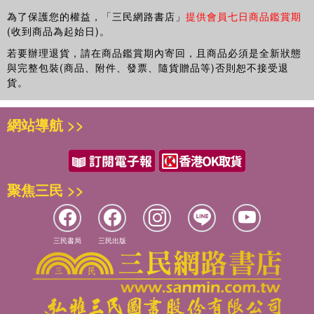
第21回 排列與組合(一)
為了保護您的權益，「三民網路書店」
提供會員七日商品鑑賞期
(收到商品為起始日)。
第22回 排列與組合(二)
第23回 機率與統計(一)
若要辦理退貨，請在商品鑑賞期內寄回，且商品必須是全新狀態
第24回 機率與統計(二)
與完整包裝(商品、附件、發票、隨貨贈品等)否則恕不接受退
第25回 BIII總複習
貨。
第26回 BI～BIII總複習(一)
第27回 BI～BIII總複習(二)
網站導航 >>
第28回 三角函數的應用(一)
第29回 三角函數的應用(二)
第30回 二次曲線(一)
第31回 二次曲線(二)
聚焦三民 >>
第32回 微積分及其應用(一)
第33回 微積分及其應用(二)
第34回 BIV總複習
第35回 全冊總複習(一)
三民書局
三民出版
第36回 全冊總複習(二)
第37回 全冊總複習(三)
第38回 全冊總複習(四)
第39回 全冊總複習(五)