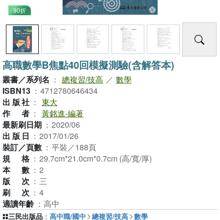
90折
高職數學B焦點40回模擬測驗(含解答本)
叢書／系列名
：
總複習/技高
／
數學
ISBN13
：
4712780646434
出版社
：
東大
作者
：
黃銘進-編著
最新刷日期
：
2020/06
出版日
：
2017/01/26
裝訂／頁數
：
平裝／188頁
規格
：
29.7cm*21.0cm*0.7cm (高/寬/厚)
本數
：
2
版次
：
三
刷次
：
4
適讀年齡
：
高中
三民出版品
：
高中職/國中
總複習/技高
數學