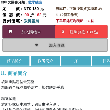
中文圖書分類
：
數學總論
定價
：NT$ 180 元
無庫存，下單後進貨(採購期約
優惠價
：
90
折
162
元
4~10個工作天)
促銷優惠
：
教科書展
下單可得紅利積點 ：4 點
加入購物車
紅利兌換 180 點
加入收藏
商品簡介
作者簡介
序
目
商品簡介
統測重點題型最完整
精編符合統測趨勢題本，加強解題手感
精選試題
濃縮各家版本精華，題目由淺入深，
提供夠分量的演練，加強數學觀念與訓練演算能力。