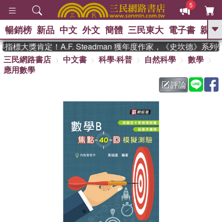
5
暢銷榜
新品
中文
外文
簡體
三民東大
電子書
親子
GO
標大獎肯定！A.F. Steadman 獲年度作家，《史坎德》系列
三民網路書店
中文書
科學‧科普
自然科學
數學
、
熱搜：
東野圭吾
高希均教授回憶錄
應用數學
、
、
、
The Odyssey
父親節
花開錦
、
、
、
繡
暑期推薦
方念華
台灣的
評論
、
李登輝時代
數學女孩：黎曼猜想
、
、
偉大的迷走神經
如果歷史是一
、
群喵
臺灣漫遊錄