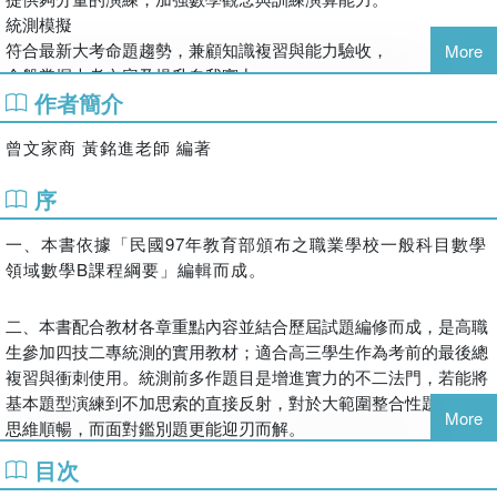
統測模擬
符合最新大考命題趨勢，兼顧知識複習與能力驗收，
More
全盤掌握大考內容及提升自我實力。
作者簡介
命題趨勢
提供各章歷屆試題統計表，命題趨勢一目了然。
曾文家商 黃銘進老師 編著
歷屆試題
完整收錄近十年統測歷屆試題，熟悉大考出題方向。
序
題題詳解
逐回附上詳盡解析，在家自學沒問題。
一、本書依據「民國97年教育部頒布之職業學校一般科目數學
領域數學B課程綱要」編輯而成。
二、本書配合教材各章重點內容並結合歷屆試題編修而成，是高職
生參加四技二專統測的實用教材；適合高三學生作為考前的最後總
複習與衝刺使用。統測前多作題目是增進實力的不二法門，若能將
基本題型演練到不加思索的直接反射，對於大範圍整合性題型方能
More
思維順暢，而面對鑑別題更能迎刃而解。
目次
三、本書各冊每章均有2回，各冊總複習均有1回，BI～BII及BI～