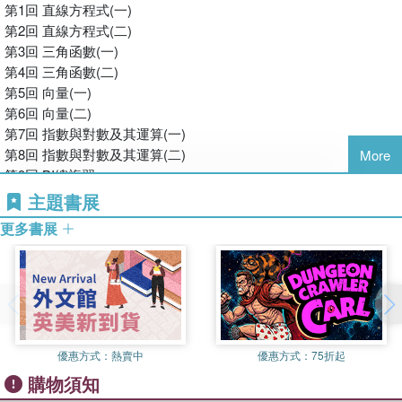
BIII各有2回，全冊總複習共有6回。每回精選各章節具有代表性與
第1回 直線方程式(一)
啟發性的典型題目，並收錄進階與補充題型，以符號「◎」標示，
第2回 直線方程式(二)
使全書題型完整內容精實，提供學生綜合性的自我評量，藉此大幅
第3回 三角函數(一)
提升運算能力、強化解題技巧，並可即時檢驗學習成效。且部份題
第4回 三角函數(二)
型提供解題提示，幫助同學作答。
第5回 向量(一)
第6回 向量(二)
四、本書網羅近十年歷屆統測試題，讓學生熟悉統測考情動態與命
第7回 指數與對數及其運算(一)
題趨勢，俾能擬定正確準備方向及對策，以厚植解題能力，增進應
第8回 指數與對數及其運算(二)
More
考實力。
第9回 BI總複習
第10回 數列與級數(一)
主題書展
五、本書編校力求嚴謹完整，但難免有疏漏不妥之處，尚祈各位先
第11回 數列與級數(二)
更多書展
進及親愛的讀者來函、e-mail或致電賜教指正，不勝感激。另更希
第12回 式的運算(一)
望親愛的老師或讀者能把書中的優點與您的學生或同學分享，感謝
第13回 式的運算(二)
您的熱忱與付出，謝謝您！
第14回 方程式(一)
第15回 方程式(二)
恭祝 各位
第16回 不等式及其應用(一)
學習愉快 學業有成
第17回 不等式及其應用(二)
編者 謹識
優惠方式：
熱賣中
優惠方式：
75折起
第18回 BII總複習
購物須知
第19回 BI～BII總複習(一)
第20回 BI～BII總複習(二)