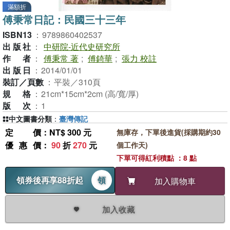
滿額折
傅秉常日記：民國三十三年
ISBN13
：
9789860402537
出版社
：
中研院-近代史研究所
作者
：
傅秉常 著
;
傅錡華
;
張力 校註
出版日
：
2014/01/01
裝訂／頁數
：
平裝／310頁
規格
：
21cm*15cm*2cm (高/寬/厚)
版次
：
1
中文圖書分類
：
臺灣傳記
定價
：NT$ 300 元
無庫存，下單後進貨(採購期約30
優惠價
：
90
折
270
元
個工作天)
下單可得紅利積點 ：8 點
領券後再享88折起
領
加入購物車
加入收藏