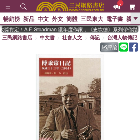
5
暢銷榜
新品
中文
外文
簡體
三民東大
電子書
親子
GO
肯定！A.F. Steadman 獲年度作家，《史坎德》系列帶你踏
三民網路書店
中文書
社會人文
傳記
台灣人物傳記
、
熱搜：
東野圭吾
高希均教授回憶錄
、
、
、
The Odyssey
父親節
如果歷
評論
、
、
史是一群喵
暑期推薦
國際布克
、
、
獎 臺灣漫遊錄
方念華
台灣的李
、
、
登輝時代
數學女孩：黎曼猜想
偉大的迷走神經