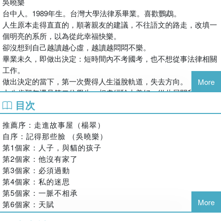
吳曉樂
。公共電視年度教育大戲《你的孩子不是你的孩子》改編原著。
台中人。1989年生。台灣大學法律系畢業。喜歡鸚鵡。
。以愛之名扼殺小孩，光怪陸離的怪獸家庭，猶如懸疑小說般的教
人生原本走得直直的，順著親友的建議，不往語文的路走，改填一
養故事。
個明亮的系所，以為從此幸福快樂。
。華人社會虎媽、虎爸的戰歌成了孩子的悲鳴。
卻沒想到自己越讀越心虛，越讀越悶悶不樂。
。你的孩子，他／她不是你的，每個孩子都是獨立的個體。
畢業未久，即做出決定：短時間內不考國考，也不想從事法律相關
。作者臉書追蹤人數破萬、UDN專欄點閱率最高達8萬以上。
工作。
做出決定的當下，第一次覺得人生溢脫軌道，失去方向。
More
十八歲那年遇見第二位學生，相處經驗太美好，從此展開我在不同
我寫的九篇故事：
目次
人家間奔走教書的生活。
沒有一篇是普羅大眾樂見的教育神話。
二十二歲，生怕蹲在家裡成日胡思亂想，接了一堆案子塞滿所有時
沒有一篇看了會感到喜悅。
推薦序：走進故事屋（楊翠）
段，如今二十又五，八年過去了，得了好多故事。
沒有一篇看了心中不會亂糟糟的，甚至覺得煩。
自序：記得那些臉 （吳曉樂）
一邊感到驚奇玩味，一邊寫下，書寫的同時也在修補自己。
然而，這些事情確實發生過。
第1個家：人子，與貓的孩子
不僅確實發生過，極可能仍在發生⋯⋯
第2個家：他沒有家了
第3個家：必須過動
說故事的人，是個證人。她花了七年時間，打開一扇又一扇的大
第4個家：私的迷思
門，走進不同的家庭。在門的背後，她見證了各色光怪陸離的景
第5個家：一脈不相承
象：一個每日給兒子準備雞精、維他命的母親，在收到兒子成績單
More
第6個家：天賦
的當下，卻也毫不猶豫地甩出一記耳光；為了安撫雙親，躲在衣櫃
第7個家：衣櫃中的小劇場