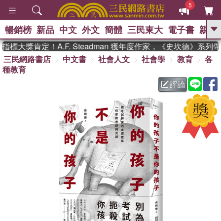
5
暢銷榜
新品
中文
外文
簡體
三民東大
電子書
親子
GO
大獎肯定！A.F. Steadman 獲年度作家，《史坎德》系列
三民網路書店
中文書
社會人文
社會學
教育
各
、
熱搜：
東野圭吾
高希均教授回憶錄
種教育
、
、
、
The Odyssey
父親節
如果歷
、
、
史是一群喵
暑期推薦
國際布克
評論
、
、
獎 臺灣漫遊錄
方念華
台灣的李
、
、
登輝時代
數學女孩：黎曼猜想
偉大的迷走神經