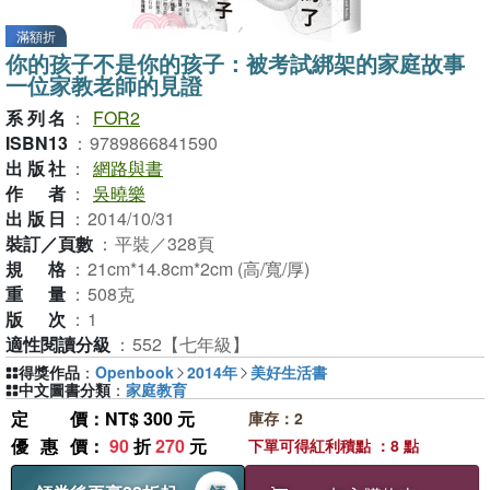
滿額折
你的孩子不是你的孩子：被考試綁架的家庭故事
一位家教老師的見證
系列名
：
FOR2
ISBN13
：
9789866841590
出版社
：
網路與書
作者
：
吳曉樂
出版日
：
2014/10/31
裝訂／頁數
：
平裝／328頁
規格
：
21cm*14.8cm*2cm (高/寬/厚)
重量
：
508克
版次
：
1
適性閱讀分級
：
552【七年級】
得獎作品
：
Openbook
2014年
美好生活書
中文圖書分類
：
家庭教育
定價
：NT$ 300 元
庫存：2
優惠價
：
90
折
270
元
下單可得紅利積點 ：8 點