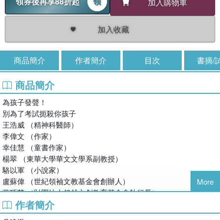
領券後再享88折起
領
加入購物車
加入收藏
商品簡介
作者簡介
目次
書摘/
商品簡介
為孩子發聲！
別為了考試扼殺你孩子
王浩威 （精神科醫師）
李偉文 （作家）
幸佳慧 （童書作家）
楊翠 （東華大學華文文學系副教授）
駱以軍 （小說家）
盧蘇偉 （世紀領袖文教基金會創辦人）
More
蘇巧慧 （財團法人超越文創教育基金會執行長）
作者簡介
聯合推薦