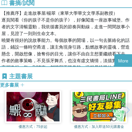
裡欺騙別人也傷害自己的兒子；也或許，她看見一種用鈔票堆疊起
書摘/試閱
第8個家：怪獸都聚在一起了
來的親情⋯⋯她以為她是家教，只需帶給學生知識，沒想到學生及
第9個家：高材生的獨白
【推薦序】走進故事屋/楊翠（東華大學華文文學系副教授）
他們的家庭帶給她更多的衝擊。
逐頁閱看《你的孩子不是你的孩子》，好像闖進一座故事城堡。作
後記 莫失莫忘
什麼是教育的本質？愛是有條件的嗎？
者的文字清暢靈動，我依循書頁的節奏與動線，走進一間間故事小
本書沒有給家長教條式的叮嚀與建議，只有一個個震撼人心的故
屋，見證了一則則生命文本。
事。這些故事之所以存在，是期待我們去凝視一個初衷，靜下來，
曉樂有很好的說故事能力。每個故事的開場，以一句去脈絡化的話
好好想想，把小孩帶到這世界上的初衷。
語，鋪設一條時空甬道，讓主角現身引路，點燃故事的靈魂，營造
懸念，開啟想像，搶奪你的目光，讓你不由自主想要繼續看下去。
作者的敘事策略，不見張牙舞爪，也沒有虛文矯情，淡描實說，卻
More
高潮迭起，每一則讀來，都讓我不禁鼻酸。這就是曉樂的文字魅
力：簡潔、素樸、精確、有韻味，場景調度靈活，畫面感、戲劇性
主題書展
飽滿，營造出鮮活的臨場感。
更多書展
然而，曉樂高明的說故事能力，以及文字美學的展演工夫，都不是
這本書真正動人的原因。《你的孩子不是你的孩子》之所以讓我們
感到震動，是因為她掌握了故事本身的節奏與脈動。或者說，是因
為她曾深深走進這些孩子的生命之中，與他們一同呼吸、一同吞吐
這個世界的濁惡空氣。正因為緊緊貼靠過這些生命文本，所以她可
以聽見青春生命的幽微泣聲，演繹著苦悶、傷痛、畏怯、憤怒、歡
優惠方式：
75折起
優惠方式：
加入即送50元購書金
喜、欲望和絕望。