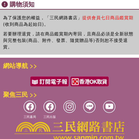
購物須知
曉樂「家庭教師」的身分，以及她的自省性格，讓她得以聽見這些
故事，見證故事主角的人生惡鬥；也正是家庭教師的身分，她找到
一個獨特的觀察與敘說位置。「家庭教師」與一般教學工作者不
為了保護您的權益，「三民網路書店」
提供會員七日商品鑑賞期
(收到商品為起始日)。
同，他們是一對一的，是目的明確的（孩子成績提升、考試亮
眼）；體制內的教育工作者，家長必須去討好他們，但「家庭教
若要辦理退貨，請在商品鑑賞期內寄回，且商品必須是全新狀態
師」不是，在家長心目中，你是我花錢請來的「契約勞工」，隨時
與完整包裝(商品、附件、發票、隨貨贈品等)否則恕不接受退
被評鑑，隨時被檢驗，也可以隨時被當掉。
貨。
從某個角度來說，多數「家庭教師」是以執行家長的意志為目標；
然而，事實上，「家庭教師」比較像一個中介者，他必須中介父母
網站導航 >>
與孩子，尋求最好的平衡點，如此才能順利完成「家教」的使命，
讓孩子保持最佳狀態，也讓自己能夠維持工作。
然而，「家庭教師」又不僅是一個中介者而已；中介者可以游移，
可以將自己客觀化，也可以隨時抽身離去，但家庭教師很難如此。
聚焦三民 >>
家庭教師的工作場域，是別人的家庭，他必須進入一個私領域，才
能扮演中介的角色。書中，曉樂發現自己早已成為一個陌生家庭的
介入者，她不知不覺地介入他者的生活、親情、衝突，甚至還介入
他們的祕密與傷痛。她也經常徘徊於「主動介入」與否的矛盾中；
三民書局
三民出版
眼鏡仔一再遭受親情暴力，她掙扎許久，終究不曾挺身而出，自責
不已；紀小弟被母親奪去理想中的人生，她挺身而出，卻被冷冷地
揭露出「你是局外人」的尷尬處境。