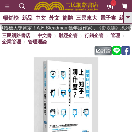
5
暢銷榜
新品
中文
外文
簡體
三民東大
電子書
親子
GO
標大獎肯定！A.F. Steadman 獲年度作家，《史坎德》系列
三民網路書店
中文書
財經企管
行銷企管
管理
、
熱搜：
東野圭吾
高希均教授回憶錄
企業管理
管理理論
、
、
、
The Odyssey
父親節
如果歷
、
、
史是一群喵
暑期推薦
國際布克
評論
、
、
獎 臺灣漫遊錄
方念華
台灣的李
、
、
登輝時代
數學女孩：黎曼猜想
偉大的迷走神經