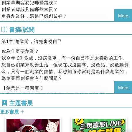
樣」，而不是「用戶覺得吧」
創業早期容易犯哪些錯誤？
打造一個很棒的旅遊網站。我們還有一位創業者，平時他都非
◎不賺錢的企業是沒有存在價值的，這一點，所有創業的人都
創業者應該具備哪些素質？
常內向，幾乎不講一句話。但是有一天當我突然跟他講到了他
必須記在心中
More
單身創業好，還是已婚創業好？
的公司、項目和技術的時候，他整個人就亮了起來。那一天他
◎不理智的完美主義是很危險的事
女性創業的壓力和問題有哪些？
突然過來，幾乎要擁抱我，跟我談他的技術。一個人在做他熱
書摘/試閱
◎看一份商業計畫書就像和一個人交談。請把這個「人」寫
愛的事情，做他真的認為這個點子、這個公司就是屬於他的事
創業過來人說：創業第一年個人會發生哪些變化？
好，無論是他的內涵還是風度。
情的時候，他釋放的能量是巨大的。因為當你做你愛做的事情
創業過來人說：李開復給創業者什麼建議？
第1章 創業前，請先審視自己
◎唯有用戶與愛，不可辜負……
的時候，你吃飯、睡覺、洗澡的每一分鐘，都在想這件事情，
創業過來人說：博士輟學回國創業，王興後悔嗎？
你為什麼要創業？
你不成功也很困難。
而在本書幕後，親手整編此書各項創業QA精華的是「知乎」
2 選擇對的方向
我今年 20 多歲，沒房沒車，有一份自己不是太喜歡的工作。
創辦人與CEO周源。
所以不要那麼多地去聽周圍的聲音，什麼職業是好的，你該成
如何選擇創業的方向？
想自己創業來改善生活，但現在我沒團隊、沒產品、沒啟動資
為什麼樣的人，而要更多地去思考我擅長做什麼，我愛做什
周源自己第一次創業失敗了。當時他和兩岸知名的育成機構
如何確認用戶的真實需求？
金，只有一腔創業的熱情。我想知道你當時是為什麼創業的，
麼。一個成功的公司，它的CEO做的一定是他擅長的事，並且
「創新工場」的朋友聊起失敗原因，才發現自己當時閉門造車
如何才能不被那些大的網路公司搶占市場？
為創業而創業會有什麼問題？
是他愛做的事。
地想開發一個新軟體，和世界有些脫節。同時，他也想到如果
市場上已經有很多競爭者了，如何判斷是否還值得進入？
More
【創業是一種態度 】
能讓許許多多各個行業的能人把自己最懂的事分享出來，其實
對於早期創業團隊，產品推出後很容易被複製，如何建立自己
■ 先上火箭再說
馮大輝（「丁香園」網站技術長）所理解的「創業」，是一種
可以幫助許多創業者避免錯誤。於是，這就有了「知乎」社群
的競爭壁壘？
要有一個宏偉的、有價值的、有意義的方向，要在正確的時間
對待工作的態度：
主題書展
網站的誕生。
創業早期必須重視的問題有哪些？
做正確的事情，要走對方向。比如說，穀歌這樣的公司，早做
這不是說自己一定要單幹，比如註冊個公司，當個說一不二的
如何正確看待灰色行業？
更多書展
5年或晚做5年，都可能不會成功。但是它在正確的時間，走對
在知乎上線後，靠著它追求「最高品質知識問答」的願景堅持
老闆，才是在創業。想明白工作是為了自己，而不是感覺在為
了這個方向，並且給自己定了一個宏偉的目標，就是幫世界去
與積累，一群在中國網路世界中於科技、商業、文化等領域裡
創業過來人說：互聯網發展了十幾年，你們曾錯失了哪些創業
別人打工，這就是創業。創業，就是一個更為積極、更為明確
整合所有的資訊，讓每一個使用者都能夠受益。
最具創造力的人群，共同成就了本書的出版。
機會？
的工作態度。「我不在創業，就在去創業的路上。」 這是我剛