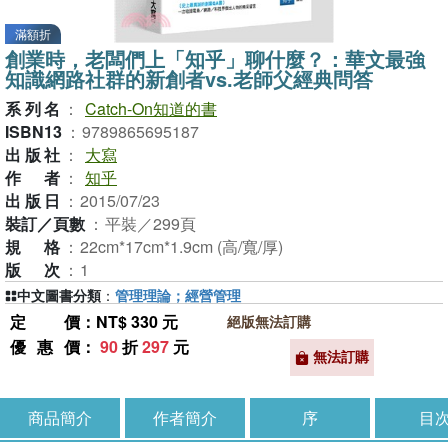
滿額折
創業時，老闆們上「知乎」聊什麼？：華文最強
知識網路社群的新創者vs.老師父經典問答
系列名
：
Catch-On知道的書
ISBN13
：
9789865695187
出版社
：
大寫
作者
：
知乎
出版日
：
2015/07/23
裝訂／頁數
：
平裝／299頁
規格
：
22cm*17cm*1.9cm (高/寬/厚)
版次
：
1
中文圖書分類
：
管理理論；經營管理
定價
：NT$ 330 元
絕版無法訂購
優惠價
：
90
折
297
元
無法訂購
商品簡介
作者簡介
序
目