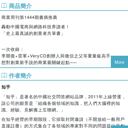
商品簡介
商業周刊第1444期書摘推薦
轟動中國電商與網路科技界讀者！
「史上最真誠的創業者共筆書」
一次收錄：
李開復+雷軍+VeryCD創辦人與微信之父等重量級高手，
More
想對創業新手說的商業最關鍵起點──
●創業是什麼？為什麼你想創業？
作者簡介
●創業是該先找商業模式，還是先測試用戶？
●新創公司要從哪裡去找創新切入點？
知乎
●為什麼李開復會建議未來創業者「拚點子不如拚努力」？
「知乎」是著名的中國社交問答網站品牌，2011年上線營運，
●想不想聽一聽VC（風險投資）執業人士如何看待他們是否投
該公司的願景是「組織各個領域的知識，把人們大腦裡的知
資一家新公司？如何看待一個新點子的價值？
識、經驗、見解搬上互聯網。」
【最精華的互聯網創業知識】
在知乎經營的早期階段，它採取封閉邀請（不開放給一般用戶
★強大創業群體真實分享每個人創業路上看見的興奮與「地
直接註冊）的方式集合了各領域的專家對不同的問題提出原創
雷」。