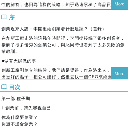
More
性的解答；也因為這樣的策略，知乎迅速累積了高品質討論交
★從idea（點子）到發布測試、了解用戶回饋，新創公司如何
流的權威社群形象，特別是許多中國網路創業科技圈與電商界
招募人據、做技術、賣產品、找融資、管理團隊、處理財務？
序
的重要名人，都在知乎設有帳戶並實際回答創業者問題，這群
★怎麼從「認識自己」到探測目標？成功創業老師父向新老闆
知乎初期群聚的「神回覆」（意指回答犀利到位）專業級人
們丟出的經營先修題。
創業過來人說：李開復給創業者什麼建議？（選錄）
士，光是在2010年知乎尚未開放的測試期間，在40天內，就拋
本書內容源自於中國互聯網上著名的知識討論與分享社群「知
出了8千個問題，貢獻了2萬筆回答。
在創新工廠走過的這幾年時間裡，李開復接觸了很多創業者，
乎」上的提問與回答，也可說是由多位匿名及知名的創業老手
接觸了很多優秀的創業公司，與此同時也看到了太多失敗的創
除了創投基金外，由知名科技人士李開復創辦的「創新工場」
共同留言匯聚而成的「共創智慧」書。知乎將該站三年來各類
業教訓。
也投資了知乎，根據知乎執行長周源於2015年的公開說明，目
重要與實用的創業思維整編出版，將許多既關鍵、但新創業者
前知乎已有1千7百萬的註冊用戶（2013年開始，知乎也開放了
■做有天賦做的事
不容易想透的新事業起步之道，找出「高人指點」的回答，主
一般用戶的註冊），未來並會開始推出各項商業化的新產品。
題從如何選擇創業方向，選擇合夥人、如何找投資，到如何推
創新工廠剛創立的時候，我們總是覺得，作為過來人，可以想
More
出新產品、管理團隊，詳細闡釋了近百個創業概念，也收錄了
本書的內容皆來自實際曾於知乎社群中出現過的問答留言精
出更好的點子，把公司建好，然後去找一個CEO來經營它。但
精采的實務界優秀人士文字，例如：
華，同時由500萬知乎用戶共同甄選、周源親自整理，收錄了
是實踐後我們發現，這樣打造一個公司，會碰到很多挑戰。因
目次
來自中國各路電子商務專家、經營者、產品工程師與創業關係
為我們發現，真正的創業者，真正成功的公司，它的創業者和
◎創業的理由有100種，但不論你選了哪一個，你所要面對的
人毫無保留的精采意見，也形塑出在當前科技快速改變世界的
公司是深深地聯繫在一起的。這個創業者一定想，「這個公司
事情也許都是一樣的
第一部 種子期
時代中，應用網路資訊及追逐使用者的初創公司，如何在商業
就是我的生命，這個公司的點子就是我的創意，公司的成功就
◎你這個創業項目如果產業霸主跟進了，完全複製你的產品模
1 創業前，請先審視自己
定義不斷被改寫的浪潮中實作學習與調整思維。
是個人的成功。」這樣一個深度的捆綁，是非常非常重要的。
式，你怎麼辦？
◎創始人之間越是熟悉，越是要「先小人後君子」……
你為什麼要創業？
比如說創新工廠裡途客圈的創業者蘇東。跟這個人談到旅遊的
◎我不止一次看到創業者「拍腦袋」，凡事都是「我覺得是這
你適不適合創業？
時候，他的整張臉就會亮起來，因為他是那麼熱愛旅遊，他要