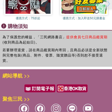
創業過來人說：王興：快速找到新方向
所以每一個成功的公司，都會把握住這樣的巨大機會，而每一
加入「阿里巴巴」（中國大型電商業者，2014 年在美國上
這本書的問題回答者有：網路行業裡最成功的創始人、創業
創業過來人說：創新的本質是容忍失敗
個成功的人其實也是一樣的。不要認為一個點子就可以幫你解
市）那段時間的簽名。
家、最具創新精神的投資人、最活躍的產品經理、法律專家、
決所有的問題。但是你必須要有一個長遠的方向，長遠的目
財務分析師、網路工程師、連續創業者，還有無數個知乎死忠
第二部 助跑期
羅雲登（電商創業者）同樣認為創業和態度有關：
優惠方式：
75折起
優惠方式：
加入即送50元購書金
標，然後在正確的時間做正確的事情。
用戶，他們推心置腹地回答每一個創業問題，分享自己隱秘的
如果明天是世界末日，我還會選擇創業，這是一種人生態度。
3 找對的夥伴
購物須知
創業經歷，講述創業路上的榮耀和憂患。
有一個我在微博上分享的故事，一個人在30多歲的時候曾經去
小時候想創業，那是因為受到家人的影響，讓人感到一種成就
我已經有創業項目和少量資金，怎麼尋找技術合夥人？/91
問穀歌的CEO埃裡克•施密特（Eric Schmidt），她說如果要
感；中學時候想創業，是為了能住上自己喜歡的房子，開上自
在互聯網速度及技術愈來愈快速時代，每個人都可能是創業
為了保護您的權益，「三民網路書店」
提供會員七日商品鑑賞期
想邀請一位對創業有重大價值的朋友，但他要求不錯的報酬，
從麥肯錫出來加入下一個大公司該加入什麼公司。Eric給她的
己喜歡的車子，去夢想的地方旅行；高中時候開始做網店，找
者，而這本專業級的分享，將讓有志創業者不再孤單。
(收到商品為起始日)。
也要不錯的股份，這合理嗎？/94
建議非常簡單，就是在這個時代，一定要加入一個飛速成長的
貨源，搞宣傳，明白賺錢不易。創業是為了讓父母過上好的生
〈他們在知乎聊創業！〉
幾個朋友合夥創業，如何分配股權？/97
若要辦理退貨，請在商品鑑賞期內寄回，且商品必須是全新狀態
公司，這個就是你該走的大方向。於是她加入了Google，過了
活，能幫助到自己身邊困難的親人朋友，不僅僅是為了自己要
集結最深度「創業過來人」和新老闆們的高強度討論：
想請一個資歷和能力都很強的人來做創業團隊的顧問，以什麼
與完整包裝(商品、附件、發票、隨貨贈品等)否則恕不接受退
幾年加入了臉書。她一次又一次地在這個建議的基礎上，找到
成就什麼；大學後開始嘗試做不一樣的事情，慢慢知道自己要
形式合作會比較好？/100
貨。
集結中國網路與創業名人對新進創業者的真實分享，在知乎上
了更大的舞臺，讓她今天能夠成為即將上市的臉書的營運長。
幹什麼樣的事情，並為之努力，未曾放棄，堅持至今。
回答創業議題的重要人物包括了：
所以一定要找到一個長遠的目標，然後不斷地向它邁進，這是
創業過來人說：王興的創業搭檔是怎麼找到的？/105
隨著時間的推移，創業觀、世界觀、互聯網觀逐漸成熟，明白
第二點。
網站導航 >>
創新工廠創始人 李開復
4 第一次找錢
了創業最大的樂趣是，當你知道你正在做的事情改善了許多人
天使投資人 徐小平
■ 拼點子不如拚努力
的生活，你慢慢意識到這是一件多麼有價值的事情啊！然後繼
創業是自籌資金好還是找「天使投資」好？
小米科技創始人 雷軍
你的努力是永遠不可被取代的，我們又回到前面所說的拍腦袋
續下去，樂此不疲。其實我們兜售的不是產品，而是夢想。
天使投資一般占多少股份，怎麼算？
微信之父 張小龍
的點子。創新工廠創立以來，碰到了無數的創業者，我甚至幾
看BP （商業計畫書）的人最想從中得到的是什麼？BP 應包含
【改變自己】
聚焦三民 >>
verycd創始人 黃一孟
乎每天都會收到郵件，說「我有一個很棒的創意，只要給我兩
哪些內容？
老楊（「懶漢互聯」（
WWW.LANHAN.CN
）創始人）剛剛步
……等。
分鐘我就可以說服你」，或者是有些人在郵件中就已經開始解
如果有機會和天使投資人進行面對面溝通，該準備些什麼？
入創業的行列，這個問題是他不可逾越、但又總想躲避的一個
釋了。但是當你去深度問他這個問題的時候，100個人裡有99