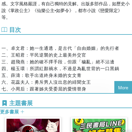
感。文字風格嚴謹，有自己獨特的見解。出版多部作品，如歷史小
肅的有趣歷史！
說《掌政公主》《仙樂公主•如夢令》，都市小說《戀愛限定》
本書特色
等。
歷史上的知名美人故事大爆料
卓文君如何實現婚姻自由？小周后當小三如何收穫真正的愛
目次
情？李清照二婚居然還敢再離，只因心中有夢想？不管說出來
多驚世駭俗，只要能活得精彩漂亮就是本事。
一、卓文君：她一生通透，是古代「自由婚姻」的先行者
從唐詩到宋詞，近百首詩詞全賞析
二、王昭君：平民逆襲的史上最美外交官
結合古代美人的生平事蹟，圍繞歷代文人為她們創作的詩詞，
三、趙飛燕：她的確不擇手段，但跟「穢亂」絕不沾邊
用現代人的情感，以簡明通俗的語言對每首詩詞進行解讀，帶
四、楊玉環：所謂紅顏禍水，不過是為亂世背的一口黑鍋
領你領會詩詞之美。
五、薛濤：歌手出道終身未婚的女文青
古代女性環境大揭露
六、花蕊夫人：勇斥男人沒出息的緋聞女王
本書還介紹了人物所處的各個時代背景下的經濟、政治等各方
More
七、小周后：跟著姊夫受委屈的愛情替身
面的狀況以及風土人情、文化特點，讀者可以從中更好地瞭解
八、李清照：寧願孤獨，絕不庸俗，她是世上少有的明白人
歷史，瞭解八位古代姊姊們所處的社會環境。
主題書展
特別收錄歷史知名詩人八卦
更多書展
收錄三篇「詩人那些八卦」，介紹古代女子與文人墨客之間的
趣事。