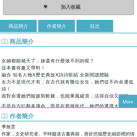
加入收藏
商品簡介
作者簡介
目次
商品簡介
女媧都能補天了，姊還有什麼做不到的呢？
這本書有趣又帶料！
融合 知名人物X歷史典故X詩詞歌賦 全新閱讀體驗
女力不是現代才有，在古代就有幾位女生，她們從不向命運低
頭！
面對命運她們能披荊斬棘，也能乘風破浪，活得自信又清醒。
More
不是自古紅顏多薄命，而是在那個年代，她們的選擇太少，但
她們卻活得恣意灑脫，把人生活成「歷史」，這才是真正的有
作者簡介
底氣。
季無雲
本書收錄八位歷史上赫赫有名的女性人物，以現代的角度重新
作家，文史研究者。平時癡迷古書典籍，善於挖掘歷史細節裡的情
解讀她們的生平事蹟、賞析優美的詩詞，一起閱讀嚴謹卻不嚴