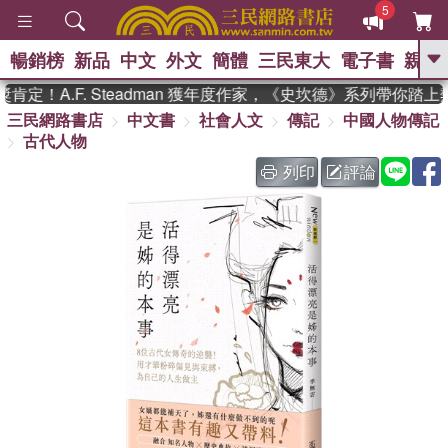
5
暢銷榜
新品
中文
外文
簡體
三民東大
電子書
親子
GO
定！A.F. Steadman 獲年度作家，《史坎德》系列帶你踏上
三民網路書店
中文書
社會人文
傳記
中國人物傳記
、
熱搜：
東野圭吾
高希均教授回憶錄
古代人物
、
、
、
The Odyssey
父親節
如果歷
、
、
史是一群喵
暑期推薦
國際布克
列印
評論
、
、
獎 臺灣漫遊錄
方念華
台灣的李
、
、
登輝時代
數學女孩：黎曼猜想
偉大的迷走神經