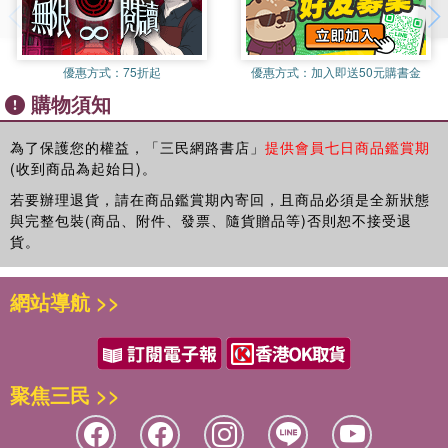
──登場的姊姊們──
1號 卓文君，西漢人。
大膽再婚無所畏懼，有錢任性還叛逆。當代白富美無誤，敢於
優惠方式：
75折起
優惠方式：
加入即送50元購書金
投資潛力股。
2號 王昭君，西漢人。
購物須知
出身平民又如何，有本事逆襲無難事。史上最美外交官，一心
報國志已酬。
為了保護您的權益，「三民網路書店」
提供會員七日商品鑑賞期
3號 趙飛燕，西漢人。
(收到商品為起始日)。
一生被黑也不怕，她皇帝照泡舞照跳，誰愛說啥隨便他。
若要辦理退貨，請在商品鑑賞期內寄回，且商品必須是全新狀態
4號 楊玉環，唐朝人。
與完整包裝(商品、附件、發票、隨貨贈品等)否則恕不接受退
就是有公主命才敢公主病，人美有才華，被寵也是剛好。
貨。
5. 薛濤，唐朝人。
家道中落也沒啥，她也能賺錢養家。能詩能歌女文青，名媛歌
網站導航 >>
妓她都行。
6. 花蕊夫人，五代十國後蜀人。
寫詩作畫才華飛，姿色美艷人人追，一生只愛一男子，沒出息
的都滾邊。
聚焦三民 >>
7. 小周后，五代十國南唐人。
被冤枉是第三者，後人說她搶姊夫。誰知困境艱難都她陪，愛
情替身有夠衰。