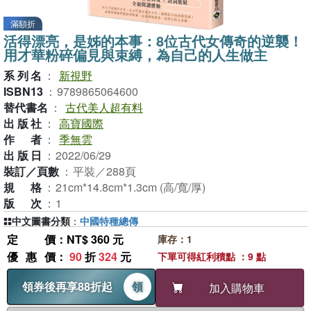
滿額折
活得漂亮，是姊的本事：8位古代女傳奇的逆襲！
用才華粉碎偏見與束縛，為自己的人生做主
系列名
：
新視野
ISBN13
：
9789865064600
替代書名
：
古代美人超有料
出版社
：
高寶國際
作者
：
季無雲
出版日
：
2022/06/29
裝訂／頁數
：
平裝／288頁
規格
：
21cm*14.8cm*1.3cm (高/寬/厚)
版次
：
1
中文圖書分類
：
中國特種總傳
定價
：NT$ 360 元
庫存：1
優惠價
：
90
折
324
元
下單可得紅利積點 ：9 點
領券後再享88折起
領
加入購物車