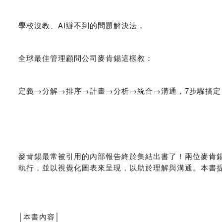
學校沒教、AI辦不到的問題解決法，
全球最佳管理顧問公司麥肯錫這樣教：
定義→分解→排序→計畫→分析→統合→溝通，7步驟搞定
麥肯錫最常被引用的內部報告終於集結出書了！兩位麥肯
執行，並以視覺化圖表來呈現，以助於理解與溝通。本書
│本書內容│