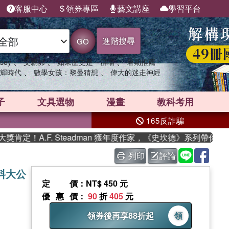
客服中心
領券專區
藝文講座
學習平台
進階搜尋
GO
、
、
、
sey
父親節
如果歷史是一群喵
暑期推薦
、
、
輝時代
數學女孩：黎曼猜想
偉大的迷走神經
子
文具選物
漫畫
教科考用
165反詐騙
A.F. Steadman 獲年度作家，《史坎德》系列帶你踏上熱血
列印
評論
料大公
定價
：NT$ 450 元
優惠價
：
90
折
405
元
領券後再享88折起
領