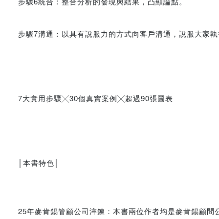
步驟6統合：整合分析的發現與結果，凸顯論點。
步驟7溝通：以具有說服力的方式向客戶溝通，說服大家執
7大實用步驟╳30個真實案例╳超過90張圖表
│本書特色│
25年麥肯錫管顧公司淬鍊：本書兩位作者均是麥肯錫顧問