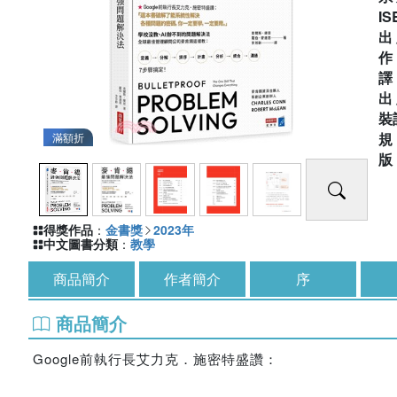
IS
出
出
裝
滿額折
得獎作品
：
金書獎
2023年
中文圖書分類
：
教學
商品簡介
作者簡介
序
商品簡介
Google前執行長艾力克．施密特盛讚：