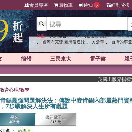
會員專區
購物車
通知
紅利兌換
5
、
、
熱搜：
東野圭吾
高希均教授回憶錄
The Odys
、
、
、
國際布克獎 臺灣漫遊錄
方念華
台灣的李登
文
簡體
三民東大
電子書
親
英國出版界指標大獎肯定！
教育心理/教學
肯錫最強問題解決法：傳說中麥肯錫內部最熱門資
，7步驟解決人生所有難題
平裝
書紐電子書
405 元
315 元
列名
：
藍學堂