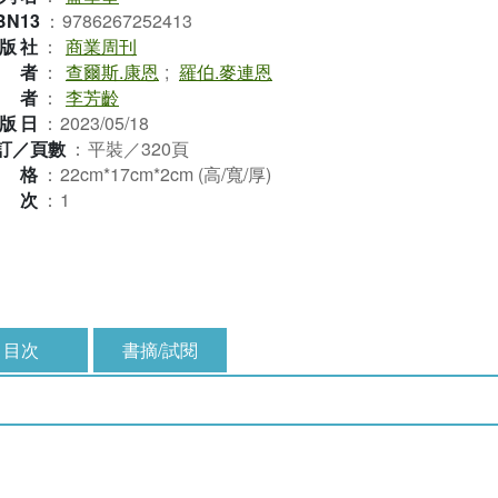
BN13
：
9786267252413
版社
：
商業周刊
作者
：
查爾斯.康恩
;
羅伯.麥連恩
譯者
：
李芳齡
版日
：
2023/05/18
訂／頁數
：
平裝／320頁
規格
：
22cm*17cm*2cm (高/寬/厚)
版次
：
1
目次
書摘/試閱