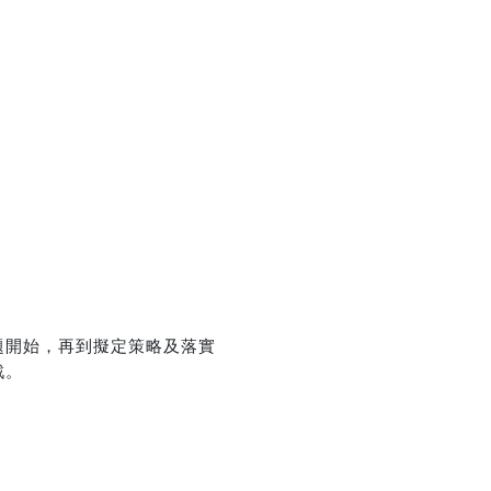
優惠方式：
熱賣中
優惠方式：
75折
題開始，再到擬定策略及落實
戰。
優惠方式：
熱賣中