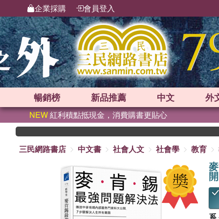
企業採購
會員登入
暢銷榜
新品
推薦
中文
外
NEW
紅利積點抵現金，消費購書更貼心
三民網路書店
中文書
社會人文
社會學
教育
麥
開
系